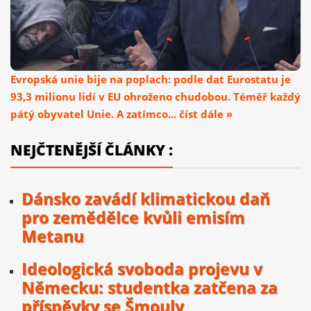
Evropská unie bije na poplach: podle dat Eurostatu je
93,3 milionu lidí v EU ohroženo chudobou. Téměř každý
pátý obyvatel Unie. A zatímco... číst dále »
NEJČTENĚJŠÍ ČLÁNKY :
Dánsko zavádí klimatickou daň
pro zemědělce kvůli emisím
Metanu
Ideologická svoboda projevu v
Německu: studentka zatčena za
příspěvky se Šmouly