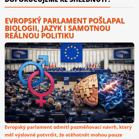
EVROPSKÝ PARLAMENT POŠLAPAL
BIOLOGII, JAZYK I SAMOTNOU
REÁLNOU POLITIKU
Evropský parlament odmítl pozměňovací návrh, který
měl výslovně potvrdit, že otěhotnět mohou pouze