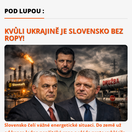
POD LUPOU :
KVŮLI UKRAJINĚ JE SLOVENSKO BEZ
ROPY!
Slovensko čelí vážné energetické situaci. Do země už