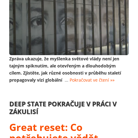
Zpráva ukazuje, že myšlenka světové vlády není jen
tajným spiknutím, ale otevřeným a dlouhodobým
cílem. Zjistěte, jak různé osobnosti v průběhu staletí
propagovaly vizi globální
...
Pokračovat ve čtení »»
DEEP STATE POKRAČUJE V PRÁCI V
ZÁKULISÍ
Great reset: Co
potřebujete vědět,