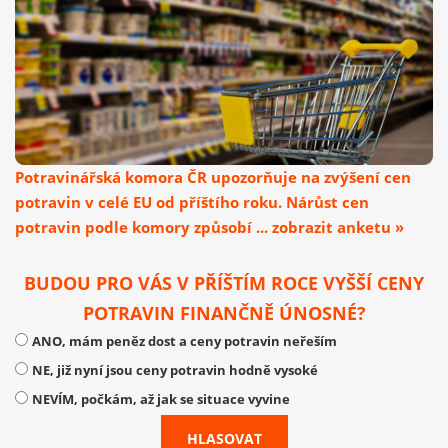
Potravinářská komora ČR upozorňuje na zvýšení cen
potravin v celé EU od příštího roku. Nárůst cen
potravin podle komory způsobí ... zobrazit anketu »
BUDOU PRO VÁS V PŘÍŠTÍM ROCE VYŠŠÍ CENY
POTRAVIN FINANČNĚ ÚNOSNÉ?
ANO, mám peněz dost a ceny potravin neřeším
NE, již nyní jsou ceny potravin hodně vysoké
NEVÍM, počkám, až jak se situace vyvine