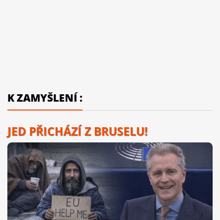
K ZAMYŠLENÍ :
JED PŘICHÁZÍ Z BRUSELU!