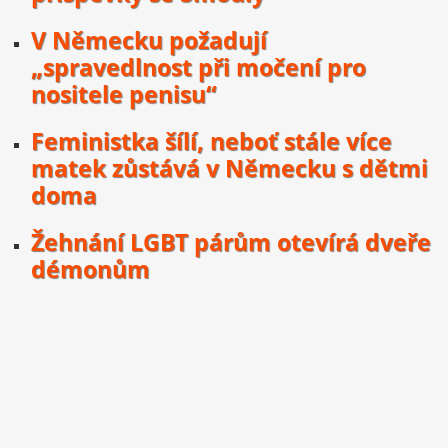
V Německu požadují
„spravedlnost při močení pro
nositele penisu“
Feministka šílí, neboť stále více
matek zůstává v Německu s dětmi
doma
Žehnání LGBT párům otevírá dveře
démonům