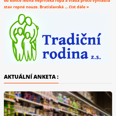
od konce ledna nepřitéká ropa a vláda proto vyhlásila
stav ropné nouze. Bratislavská ... číst dále »
AKTUÁLNÍ ANKETA :