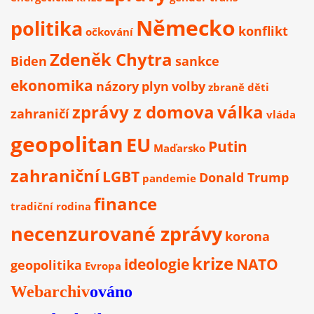
Německo
politika
konflikt
očkování
Zdeněk Chytra
Biden
sankce
ekonomika
názory
plyn
volby
zbraně
děti
zprávy z domova
válka
zahraničí
vláda
geopolitan
EU
Putin
Maďarsko
zahraniční
LGBT
Donald Trump
pandemie
finance
tradiční rodina
necenzurované zprávy
korona
krize
ideologie
NATO
geopolitika
Evropa
Webarchiv
ováno