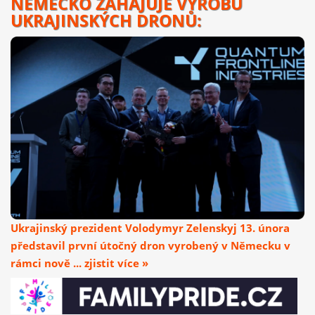
NĚMECKO ZAHAJUJE VÝROBU
UKRAJINSKÝCH DRONŮ:
Ukrajinský prezident Volodymyr Zelenskyj 13. února
představil první útočný dron vyrobený v Německu v
rámci nově ... zjistit více »