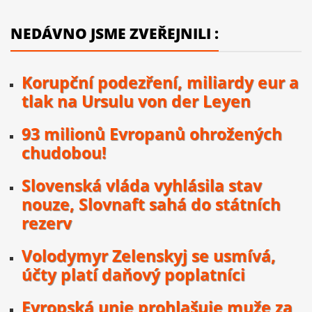
NEDÁVNO JSME ZVEŘEJNILI :
Korupční podezření, miliardy eur a
tlak na Ursulu von der Leyen
93 milionů Evropanů ohrožených
chudobou!
Slovenská vláda vyhlásila stav
nouze, Slovnaft sahá do státních
rezerv
Volodymyr Zelenskyj se usmívá,
účty platí daňový poplatníci
Evropská unie prohlašuje muže za