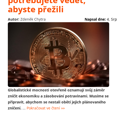
abyste přežili
Autor:
Zdeněk Chytra
Napsal dne:
4. Sr
Globalistické mocnosti otevřeně oznamují svůj záměr
zničit ekonomiku a zásobování potravinami. Musíme se
připravit, abychom se nestali obětí jejich plánovaného
zničení.
...
Pokračovat ve čtení »»