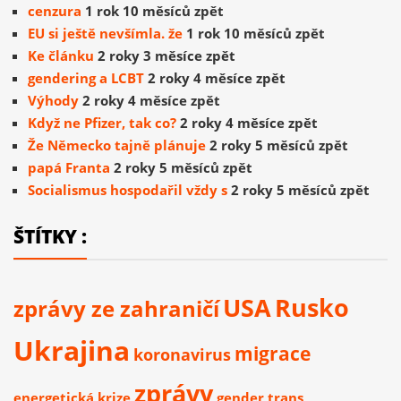
cenzura
1 rok 10 měsíců zpět
EU si ještě nevšímla. že
1 rok 10 měsíců zpět
Ke článku
2 roky 3 měsíce zpět
gendering a LCBT
2 roky 4 měsíce zpět
Výhody
2 roky 4 měsíce zpět
Když ne Pfizer, tak co?
2 roky 4 měsíce zpět
Že Německo tajně plánuje
2 roky 5 měsíců zpět
papá Franta
2 roky 5 měsíců zpět
Socialismus hospodařil vždy s
2 roky 5 měsíců zpět
ŠTÍTKY :
USA
Rusko
zprávy ze zahraničí
Ukrajina
migrace
koronavirus
zprávy
energetická krize
gender
trans