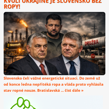
KVŮLI UKRAJINĚ JE SLOVENSKO BEZ
ROPY!
Slovensko čelí vážné energetické situaci. Do země už
od konce ledna nepřitéká ropa a vláda proto vyhlásila
stav ropné nouze. Bratislavská ... číst dále »