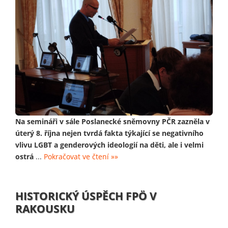
Na semináři v sále Poslanecké sněmovny PČR zazněla v
úterý 8. října nejen tvrdá fakta týkající se negativního
vlivu LGBT a genderových ideologií na děti, ale i velmi
ostrá
...
Pokračovat ve čtení »»
HISTORICKÝ ÚSPĚCH FPÖ V
RAKOUSKU