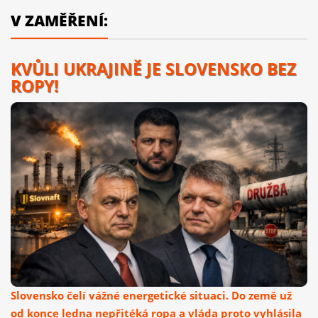
V ZAMĚŘENÍ:
KVŮLI UKRAJINĚ JE SLOVENSKO BEZ
ROPY!
Slovensko čelí vážné energetické situaci. Do země už
od konce ledna nepřitéká ropa a vláda proto vyhlásila