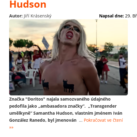
Hudson
Autor:
Jiří Krásenský
Napsal dne:
29. B
Značka "Doritos" najala samozvaného údajného
pedofila jako „ambasadora značky“. „Transgender
umělkyně“ Samantha Hudson, vlastním jménem Iván
González Ranedo, byl jmenován
...
Pokračovat ve čtení
»»