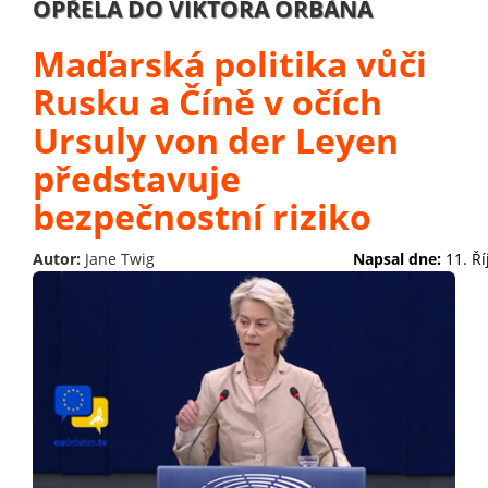
OPŘELA DO VIKTORA ORBÁNA
Maďarská politika vůči
Rusku a Číně v očích
Ursuly von der Leyen
představuje
bezpečnostní riziko
Autor:
Jane Twig
Napsal dne:
11. Ř