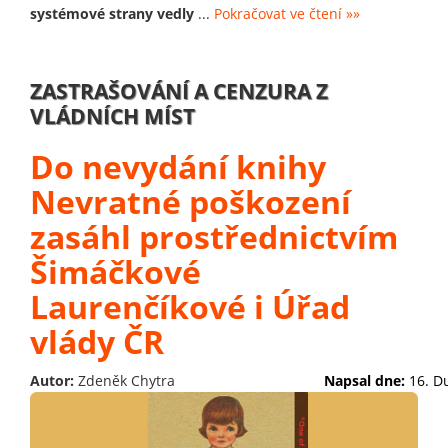
systémové strany vedly
...
Pokračovat ve čtení »»
ZASTRAŠOVÁNÍ A CENZURA Z
VLÁDNÍCH MÍST
Do nevydání knihy
Nevratné poškození
zasáhl prostřednictvím
Šimáčkové
Laurenčíkové i Úřad
vlády ČR
Autor:
Zdeněk Chytra
Napsal dne:
16. D