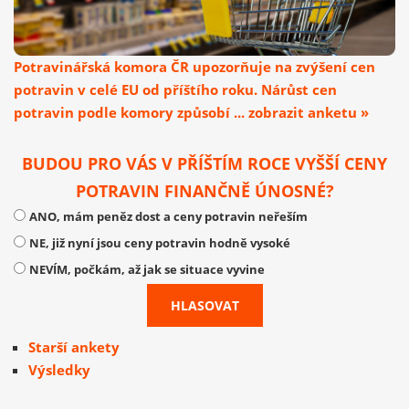
Potravinářská komora ČR upozorňuje na zvýšení cen
potravin v celé EU od příštího roku. Nárůst cen
potravin podle komory způsobí ... zobrazit anketu »
BUDOU PRO VÁS V PŘÍŠTÍM ROCE VYŠŠÍ CENY
POTRAVIN FINANČNĚ ÚNOSNÉ?
ANO, mám peněz dost a ceny potravin neřeším
NE, již nyní jsou ceny potravin hodně vysoké
NEVÍM, počkám, až jak se situace vyvine
Starší ankety
Výsledky