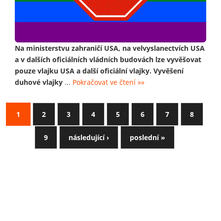
Na ministerstvu zahraničí USA, na velvyslanectvích USA
a v dalších oficiálních vládních budovách lze vyvěšovat
pouze vlajku USA a další oficiální vlajky. Vyvěšení
duhové vlajky
...
Pokračovat ve čtení »»
1
2
3
4
5
6
7
8
9
následující ›
poslední »