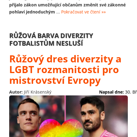
přijalo zákon umožňující občanům změnit své zákonné
pohlaví jednoduchým
...
Pokračovat ve čtení »»
RŮŽOVÁ BARVA DIVERZITY
FOTBALISTŮM NESLUŠÍ
Růžový dres diverzity a
LGBT rozmanitosti pro
mistrovství Evropy
Autor:
Jiří Krásenský
Napsal dne:
30. B