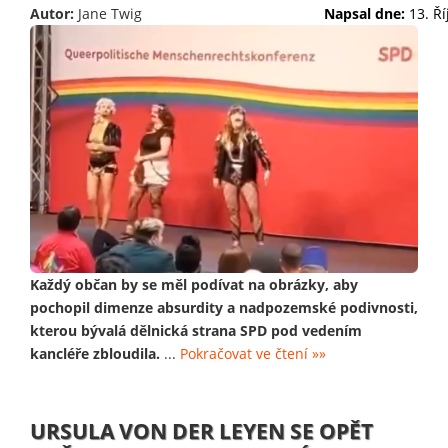
Autor:
Jane Twig
Napsal dne:
13. Ř
Každý občan by se měl podívat na obrázky, aby
pochopil dimenze absurdity a nadpozemské podivnosti,
kterou bývalá dělnická strana SPD pod vedením
kancléře zbloudila.
...
Pokračovat ve čtení »»
URSULA VON DER LEYEN SE OPĚT