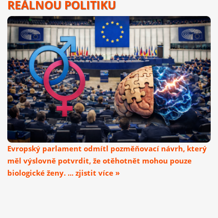
REÁLNOU POLITIKU
Evropský parlament odmítl pozměňovací návrh, který
měl výslovně potvrdit, že otěhotnět mohou pouze
biologické ženy. ... zjistit více »