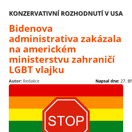
KONZERVATIVNÍ ROZHODNUTÍ V USA
Bidenova
administrativa zakázala
na americkém
ministerstvu zahraničí
LGBT vlajku
Autor:
Redakce
Napsal dne:
27. B