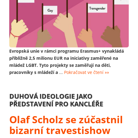
Evropská unie v rámci programu Erasmus+ vynakládá
přibližně 2,5 milionu EUR na iniciativy zaměřené na
mládež LGBT. Tyto projekty se zaměřují na děti,
pracovníky s mládeží a
...
Pokračovat ve čtení »»
DUHOVÁ IDEOLOGIE JAKO
PŘEDSTAVENÍ PRO KANCLÉŘE
Olaf Scholz se zúčastnil
bizarní travestishow