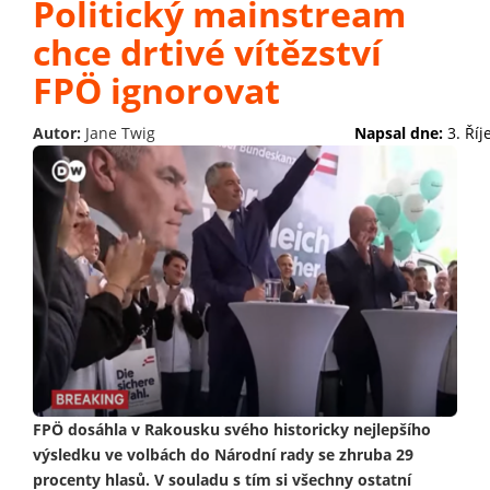
Politický mainstream
chce drtivé vítězství
FPÖ ignorovat
Autor:
Jane Twig
Napsal dne:
3. Ří
FPÖ dosáhla v Rakousku svého historicky nejlepšího
výsledku ve volbách do Národní rady se zhruba 29
procenty hlasů. V souladu s tím si všechny ostatní