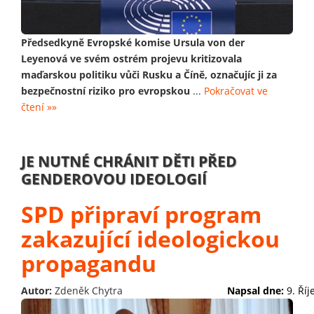
Předsedkyně Evropské komise Ursula von der
Leyenová ve svém ostrém projevu kritizovala
maďarskou politiku vůči Rusku a Číně, označujíc ji za
bezpečnostní riziko pro evropskou
...
Pokračovat ve
čtení »»
JE NUTNÉ CHRÁNIT DĚTI PŘED
GENDEROVOU IDEOLOGIÍ
SPD připraví program
zakazující ideologickou
propagandu
Autor:
Zdeněk Chytra
Napsal dne:
9. Ří