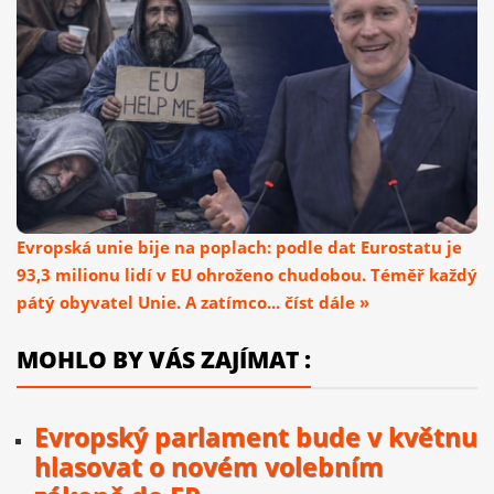
Evropská unie bije na poplach: podle dat Eurostatu je
93,3 milionu lidí v EU ohroženo chudobou. Téměř každý
pátý obyvatel Unie. A zatímco... číst dále »
MOHLO BY VÁS ZAJÍMAT :
Evropský parlament bude v květnu
hlasovat o novém volebním