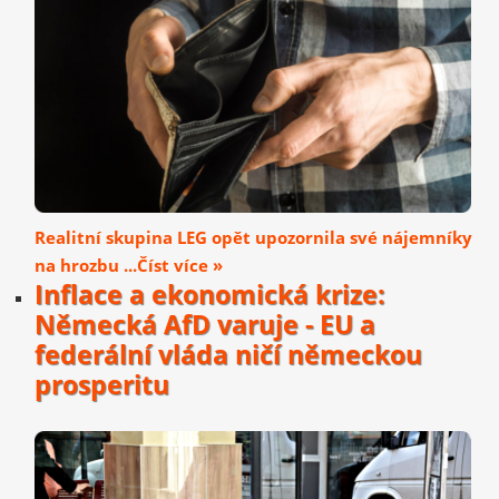
Realitní skupina LEG opět upozornila své nájemníky
na hrozbu ...Číst více »
Inflace a ekonomická krize:
Německá AfD varuje - EU a
federální vláda ničí německou
prosperitu