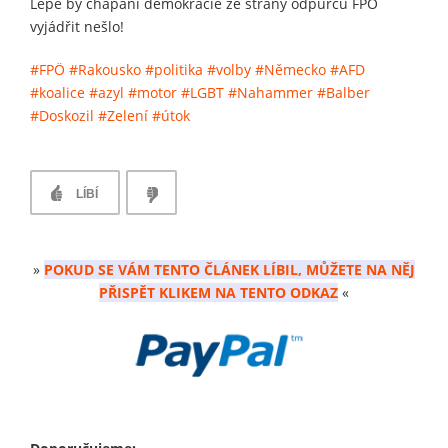
Lépe by chápání demokracie ze strany odpůrců FPÖ
vyjádřit nešlo!
#FPÖ
#Rakousko
#politika
#volby
#Německo
#AFD
#koalice
#azyl
#motor
#LGBT
#Nahammer
#Balber
#Doskozil
#Zelení
#útok
LÍBÍ
»
POKUD SE VÁM TENTO ČLÁNEK LÍBIL, MŮŽETE NA NĚJ
PŘISPĚT KLIKEM NA TENTO ODKAZ
«