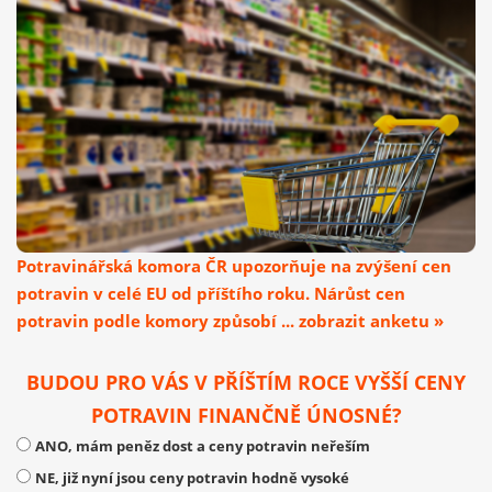
Potravinářská komora ČR upozorňuje na zvýšení cen
potravin v celé EU od příštího roku. Nárůst cen
potravin podle komory způsobí ... zobrazit anketu »
BUDOU PRO VÁS V PŘÍŠTÍM ROCE VYŠŠÍ CENY
POTRAVIN FINANČNĚ ÚNOSNÉ?
ANO, mám peněz dost a ceny potravin neřeším
NE, již nyní jsou ceny potravin hodně vysoké