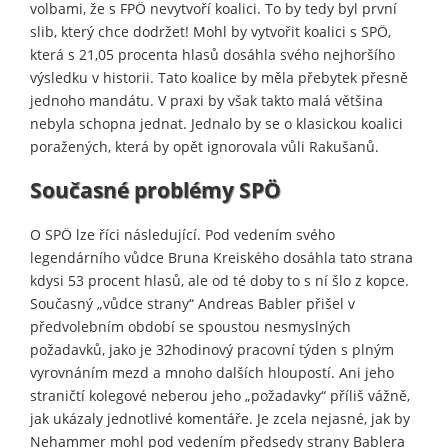
volbami, že s FPÖ nevytvoří koalici. To by tedy byl první
slib, který chce dodržet! Mohl by vytvořit koalici s SPÖ,
která s 21,05 procenta hlasů dosáhla svého nejhoršího
výsledku v historii. Tato koalice by měla přebytek přesně
jednoho mandátu. V praxi by však takto malá většina
nebyla schopna jednat. Jednalo by se o klasickou koalici
poražených, která by opět ignorovala vůli Rakušanů.
Současné problémy SPÖ
O SPÖ lze říci následující. Pod vedením svého
legendárního vůdce Bruna Kreiského dosáhla tato strana
kdysi 53 procent hlasů, ale od té doby to s ní šlo z kopce.
Současný „vůdce strany“ Andreas Babler přišel v
předvolebním období se spoustou nesmyslných
požadavků, jako je 32hodinový pracovní týden s plným
vyrovnáním mezd a mnoho dalších hloupostí. Ani jeho
straničtí kolegové neberou jeho „požadavky“ příliš vážně,
jak ukázaly jednotlivé komentáře. Je zcela nejasné, jak by
Nehammer mohl pod vedením předsedy strany Bablera