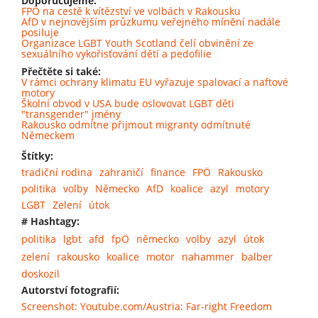
Doporučujeme:
FPÖ na cestě k vítězství ve volbách v Rakousku
AfD v nejnovějším průzkumu veřejného mínění nadále
posiluje
Organizace LGBT Youth Scotland čelí obvinění ze
sexuálního vykořisťování dětí a pedofilie
Přečtěte si také:
V rámci ochrany klimatu EU vyřazuje spalovací a naftové
motory
Školní obvod v USA bude oslovovat LGBT děti
"transgender" jmény
Rakousko odmítne přijmout migranty odmítnuté
Německem
Štítky:
tradiční rodina
zahraničí
finance
FPÖ
Rakousko
politika
volby
Německo
AfD
koalice
azyl
motory
LGBT
Zelení
útok
# Hashtagy:
politika
lgbt
afd
fpÖ
německo
volby
azyl
útok
zelení
rakousko
koalice
motor
nahammer
balber
doskozil
Autorství fotografií:
Screenshot: Youtube.com/Austria: Far-right Freedom