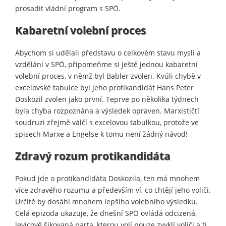
prosadit vládní program s SPÖ.
Kabaretní volební proces
Abychom si udělali představu o celkovém stavu mysli a
vzdělání v SPÖ, připomeňme si ještě jednou kabaretní
volební proces, v němž byl Babler zvolen. Kvůli chybě v
excelovské tabulce byl jeho protikandidát Hans Peter
Doskozil zvolen jako první. Teprve po několika týdnech
byla chyba rozpoznána a výsledek opraven. Marxističtí
soudruzi zřejmě válčí s excelovou tabulkou, protože ve
spisech Marxe a Engelse k tomu není žádný návod!
Zdravý rozum protikandidáta
Pokud jde o protikandidáta Doskozila, ten má mnohem
více zdravého rozumu a především ví, co chtějí jeho voliči.
Určitě by dosáhl mnohem lepšího volebního výsledku.
Celá epizoda ukazuje, že dnešní SPÖ ovládá odcizená,
levicově šikovaná parta, kterou volí pouze zvyklí voliči a ti,