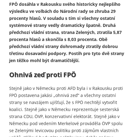
FPÖ dosáhla v Rakousku svého historicky nejlepšího
výsledku ve volbách do Národní rady se zhruba 29
procenty hlasů. V souladu s tím si všechny ostatní
systémové strany vedly dramaticky špatně. Druhá
předchozí vládní strana, strana Zelených, ztratila 5,87
procenta hlasů a skončila s 8,03 procenta. Obě
předchozí vládní strany dohromady ztratily dobrou
třetinu dosavadní podpory. Postih pro tyto dvě strany
jen těžko mohl být dramatičtější.
Ohnivá zeď proti FPÖ
Stejně jako v Německu proti AFD byla i v Rakousku proti
FPÖ postavena jakási „ohnivá zeď“ a všechny ostatní
strany se navzájem ujišťují, že s FPÖ nechtějí vytvořit
koalici. Stejně jako v Německu reprezentuje sesterská
strana CDU, ÖVP, konzervativní elektorát. Stejně jako v
Německu pod vedením Merkelové prováděla ÖVP spolu
se Zelenými levicovou politiku proti zájmům vlastních