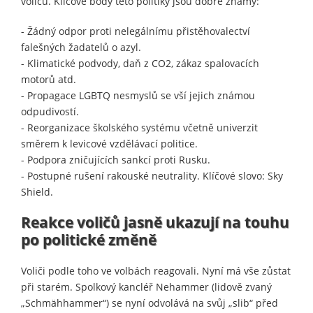
voličů. Klíčové body této politiky jsou dobře známy:
- Žádný odpor proti nelegálnímu přistěhovalectví
falešných žadatelů o azyl.
- Klimatické podvody, daň z CO2, zákaz spalovacích
motorů atd.
- Propagace LGBTQ nesmyslů se vší jejich známou
odpudivostí.
- Reorganizace školského systému včetně univerzit
směrem k levicové vzdělávací politice.
- Podpora zničujících sankcí proti Rusku.
- Postupné rušení rakouské neutrality. Klíčové slovo: Sky
Shield.
Reakce voličů jasně ukazují na touhu
po politické změně
Voliči podle toho ve volbách reagovali. Nyní má vše zůstat
při starém. Spolkový kancléř Nehammer (lidově zvaný
„Schmähhammer“) se nyní odvolává na svůj „slib“ před