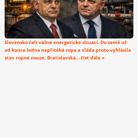
Slovensko čelí vážné energetické situaci. Do země už
od konce ledna nepřitéká ropa a vláda proto vyhlásila
stav ropné nouze. Bratislavská... číst dále »