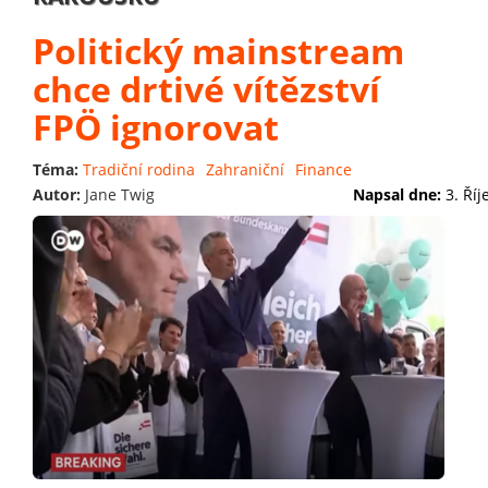
Politický mainstream
chce drtivé vítězství
FPÖ ignorovat
Téma:
Tradiční rodina
Zahraniční
Finance
Autor:
Jane Twig
Napsal dne:
3. Ří