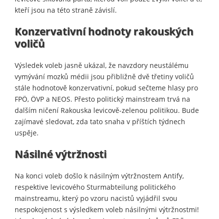
kteří jsou na této straně závislí.
Konzervativní hodnoty rakouských
voličů
Výsledek voleb jasně ukázal, že navzdory neustálému
vymývání mozků médii jsou přibližně dvě třetiny voličů
stále hodnotově konzervativní, pokud sečteme hlasy pro
FPÖ, ÖVP a NEOS. Přesto politický mainstream trvá na
dalším ničení Rakouska levicově-zelenou politikou. Bude
zajímavé sledovat, zda tato snaha v příštích týdnech
uspěje.
Násilné výtržnosti
Na konci voleb došlo k násilným výtržnostem Antify,
respektive levicového Sturmabteilung politického
mainstreamu, který po vzoru nacistů vyjádřil svou
nespokojenost s výsledkem voleb násilnými výtržnostmi!