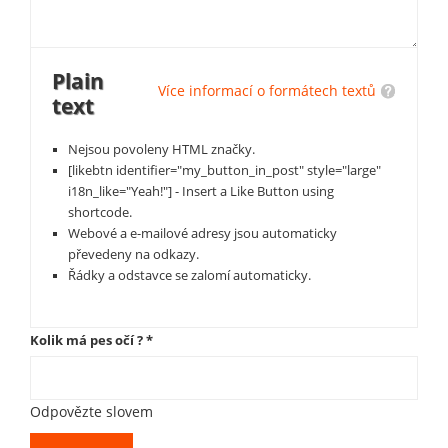
Plain
Více informací o formátech textů
text
Nejsou povoleny HTML značky.
[likebtn identifier="my_button_in_post" style="large"
i18n_like="Yeah!"] - Insert a Like Button using
shortcode.
Webové a e-mailové adresy jsou automaticky
převedeny na odkazy.
Řádky a odstavce se zalomí automaticky.
Kolik má pes očí ?
*
Odpovězte slovem