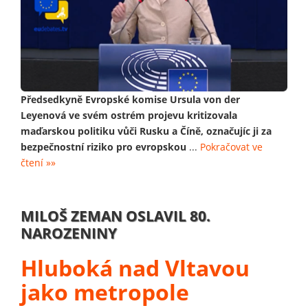
Předsedkyně Evropské komise Ursula von der
Leyenová ve svém ostrém projevu kritizovala
maďarskou politiku vůči Rusku a Číně, označujíc ji za
bezpečnostní riziko pro evropskou
...
Pokračovat ve
čtení »»
MILOŠ ZEMAN OSLAVIL 80.
NAROZENINY
Hluboká nad Vltavou
jako metropole