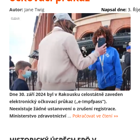
Autor:
Jane Twig
Napsal dne:
3. Ří
Dne 30. září 2024 byl v Rakousku celostátně zaveden
elektronický očkovací průkaz („e-Impfpass“).
Neexistuje žádné ustanovení o zrušení registrace.
Ministerstvo zdravotnictví
...
Pokračovat ve čtení »»