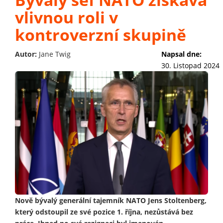
vlivnou roli v
kontroverzní skupině
Autor:
Jane Twig
Napsal dne:
30. Listopad 2024
Nově bývalý generální tajemník NATO Jens Stoltenberg,
který odstoupil ze své pozice 1. října, nezůstává bez