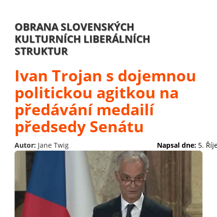
OBRANA SLOVENSKÝCH
KULTURNÍCH LIBERÁLNÍCH
STRUKTUR
Ivan Trojan s dojemnou
politickou agitkou na
předávání medailí
předsedy Senátu
Autor:
Jane Twig
Napsal dne:
5. Ří