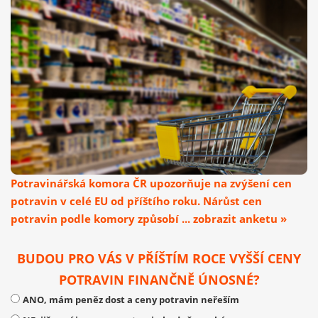
Potravinářská komora ČR upozorňuje na zvýšení cen
potravin v celé EU od příštího roku. Nárůst cen
potravin podle komory způsobí ... zobrazit anketu »
BUDOU PRO VÁS V PŘÍŠTÍM ROCE VYŠŠÍ CENY
POTRAVIN FINANČNĚ ÚNOSNÉ?
ANO, mám peněz dost a ceny potravin neřeším