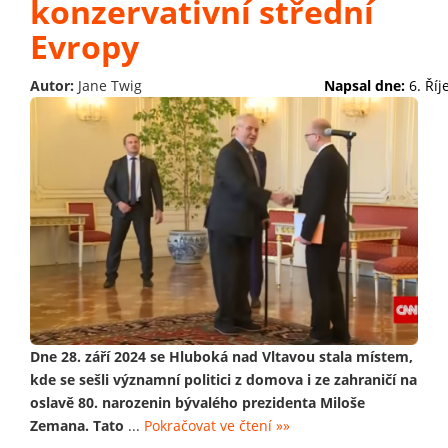
konzervativní střední
Evropy
Autor:
Jane Twig
Napsal dne:
6. Ří
Dne 28. září 2024 se Hluboká nad Vltavou stala místem,
kde se sešli významní politici z domova i ze zahraničí na
oslavě 80. narozenin bývalého prezidenta Miloše
Zemana. Tato
...
Pokračovat ve čtení »»