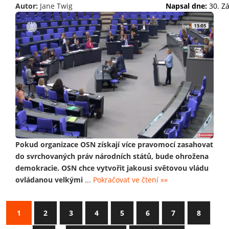
Autor:
Jane Twig
Napsal dne:
30. Z
Pokud organizace OSN získají více pravomocí zasahovat
do svrchovaných práv národních států, bude ohrožena
demokracie. OSN chce vytvořit jakousi světovou vládu
ovládanou velkými
...
Pokračovat ve čtení »»
1
2
3
4
5
6
7
8