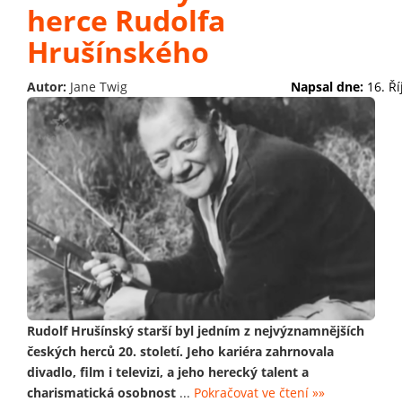
herce Rudolfa
Hrušínského
Autor:
Jane Twig
Napsal dne:
16. Ř
Rudolf Hrušínský starší byl jedním z nejvýznamnějších
českých herců 20. století. Jeho kariéra zahrnovala
divadlo, film i televizi, a jeho herecký talent a
charismatická osobnost
...
Pokračovat ve čtení »»