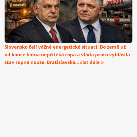
Slovensko čelí vážné energetické situaci. Do země už
od konce ledna nepřitéká ropa a vláda proto vyhlásila
stav ropné nouze. Bratislavská... číst dále »