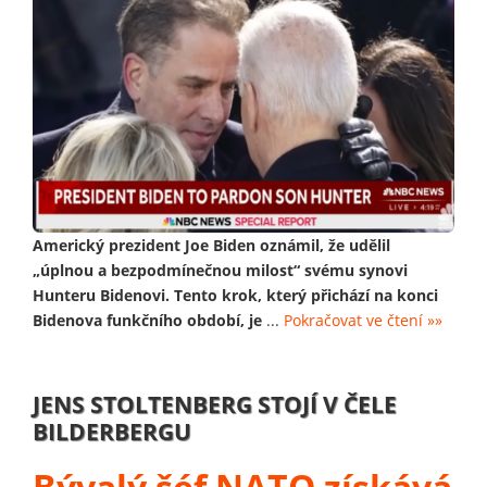
Americký prezident Joe Biden oznámil, že udělil
„úplnou a bezpodmínečnou milost“ svému synovi
Hunteru Bidenovi. Tento krok, který přichází na konci
Bidenova funkčního období, je
...
Pokračovat ve čtení »»
JENS STOLTENBERG STOJÍ V ČELE
BILDERBERGU
Bývalý šéf NATO získává