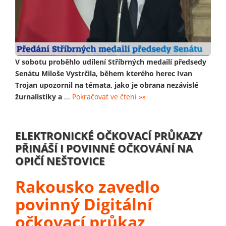
V sobotu proběhlo udílení Stříbrných medailí předsedy
Senátu Miloše Vystrčila, během kterého herec Ivan
Trojan upozornil na témata, jako je obrana nezávislé
žurnalistiky a
...
Pokračovat ve čtení »»
ELEKTRONICKÉ OČKOVACÍ PRŮKAZY
PŘINÁŠÍ I POVINNÉ OČKOVÁNÍ NA
OPIČÍ NEŠTOVICE
Rakousko zavedlo
povinný Digitální
očkovací průkaz