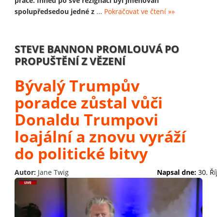
práce. Ihned po své rezignaci byl jmenován
spolupředsedou jedné z
...
Pokračovat ve čtení »»
STEVE BANNON PROMLOUVÁ PO
PROPUŠTĚNÍ Z VĚZENÍ
Bývalý Trumpův
poradce zůstal vůči
Donaldu Trumpovi
loajální a znovu vyráží
do politické bitvy
Autor:
Jane Twig
Napsal dne:
30. Ř