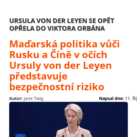
URSULA VON DER LEYEN SE OPĚT
OPŘELA DO VIKTORA ORBÁNA
Maďarská politika vůči
Rusku a Číně v očích
Ursuly von der Leyen
představuje
bezpečnostní riziko
Autor:
Jane Twig
Napsal dne:
11. Ř