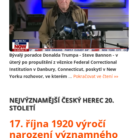
Bývalý poradce Donalda Trumpa - Steve Bannon - v
úterý po propuštění z věznice Federal Correctional
Institution v Danbury, Connecticut, poskytl v New
Yorku rozhovor, ve kterém
...
Pokračovat ve čtení »»
NEJVÝZNAMĚJŠÍ ČESKÝ HEREC 20.
STOLETÍ
17. října 1920 výročí
narození významného