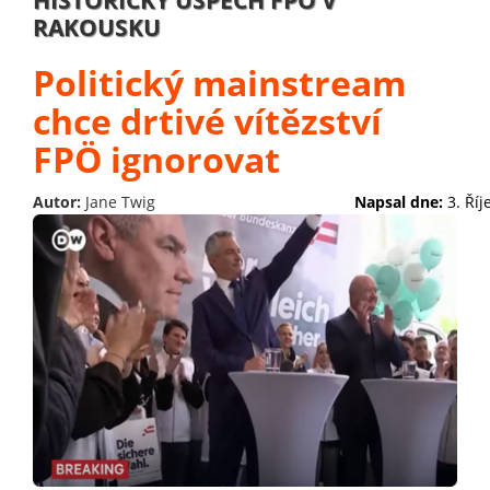
HISTORICKÝ ÚSPĚCH FPÖ V
RAKOUSKU
Politický mainstream
chce drtivé vítězství
FPÖ ignorovat
Autor:
Jane Twig
Napsal dne:
3. Ří