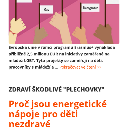
Evropská unie v rámci programu Erasmus+ vynakládá
přibližně 2,5 milionu EUR na iniciativy zaměřené na
mládež LGBT. Tyto projekty se zaměřují na děti,
pracovníky s mládeží a
...
Pokračovat ve čtení »»
ZDRAVÍ ŠKODLIVÉ "PLECHOVKY"
Proč jsou energetické
nápoje pro děti
nezdravé