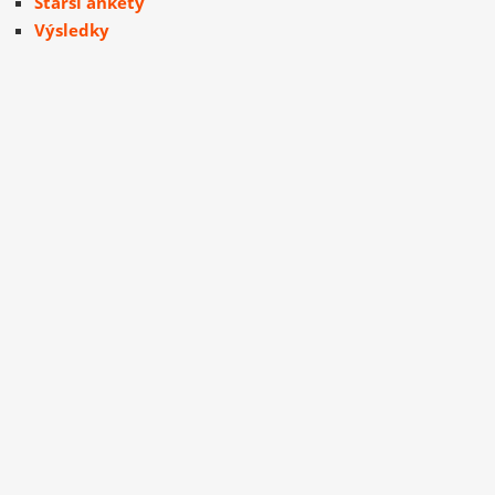
Starší ankety
Výsledky