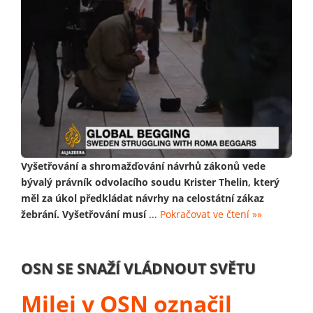
Vyšetřování a shromažďování návrhů zákonů vede
bývalý právník odvolacího soudu Krister Thelin, který
měl za úkol předkládat návrhy na celostátní zákaz
žebrání. Vyšetřování musí
...
Pokračovat ve čtení »»
OSN SE SNAŽÍ VLÁDNOUT SVĚTU
Milei v OSN označil