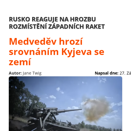
RUSKO REAGUJE NA HROZBU
ROZMÍSTĚNÍ ZÁPADNÍCH RAKET
Medveděv hrozí
srovnáním Kyjeva se
zemí
Autor:
Jane Twig
Napsal dne:
27. Z