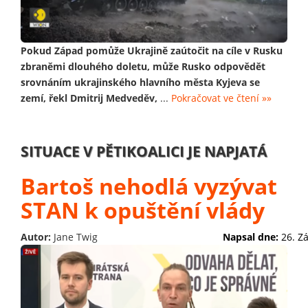
Pokud Západ pomůže Ukrajině zaútočit na cíle v Rusku
zbraněmi dlouhého doletu, může Rusko odpovědět
srovnáním ukrajinského hlavního města Kyjeva se
zemí, řekl Dmitrij Medveděv,
...
Pokračovat ve čtení »»
SITUACE V PĚTIKOALICI JE NAPJATÁ
Bartoš nehodlá vyzývat
STAN k opuštění vlády
Autor:
Jane Twig
Napsal dne:
26. Z