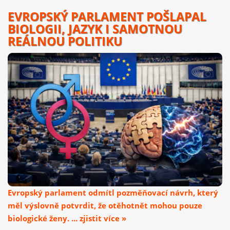
EVROPSKÝ PARLAMENT POŠLAPAL
BIOLOGII, JAZYK I SAMOTNOU
REÁLNOU POLITIKU
Evropský parlament odmítl pozměňovací návrh, který
měl výslovně potvrdit, že otěhotnět mohou pouze
biologické ženy. ... zjistit více »