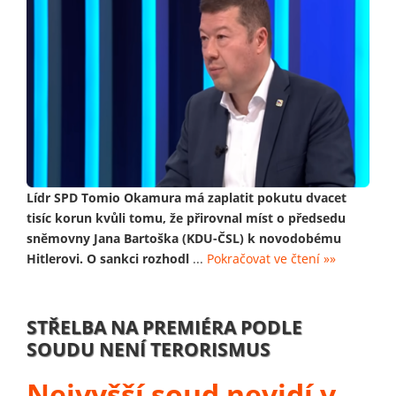
Lídr SPD Tomio Okamura má zaplatit pokutu dvacet
tisíc korun kvůli tomu, že přirovnal míst o předsedu
sněmovny Jana Bartoška (KDU-ČSL) k novodobému
Hitlerovi. O sankci rozhodl
...
Pokračovat ve čtení »»
STŘELBA NA PREMIÉRA PODLE
SOUDU NENÍ TERORISMUS
Nejvyšší soud nevidí v