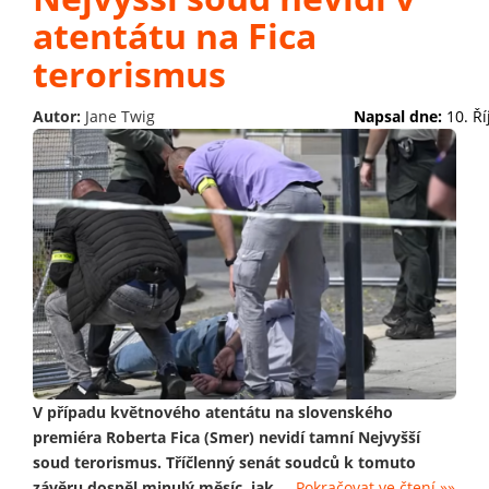
atentátu na Fica
terorismus
Autor:
Jane Twig
Napsal dne:
10. Ř
V případu květnového atentátu na slovenského
premiéra Roberta Fica (Smer) nevidí tamní Nejvyšší
soud terorismus. Tříčlenný senát soudců k tomuto
závěru dospěl minulý měsíc, jak
...
Pokračovat ve čtení »»