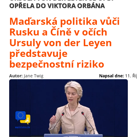
OPŘELA DO VIKTORA ORBÁNA
Maďarská politika vůči
Rusku a Číně v očích
Ursuly von der Leyen
představuje
bezpečnostní riziko
Autor:
Jane Twig
Napsal dne:
11. Ř