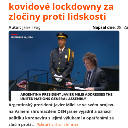
kovidové lockdowny za
zločiny proti lidskosti
Autor:
Jane Twig
Napsal dne:
28. Z
Argentinský prezident Javier Milei se ve svém projevu
na Valném shromáždění OSN jasně vyjádřil a označil
politiku koronaviru s jejími výlukami a opatřeními za
zločin proti
...
Pokračovat ve čtení »»