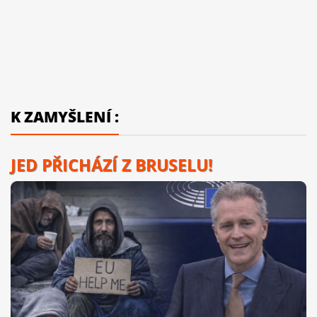
K ZAMYŠLENÍ :
JED PŘICHÁZÍ Z BRUSELU!