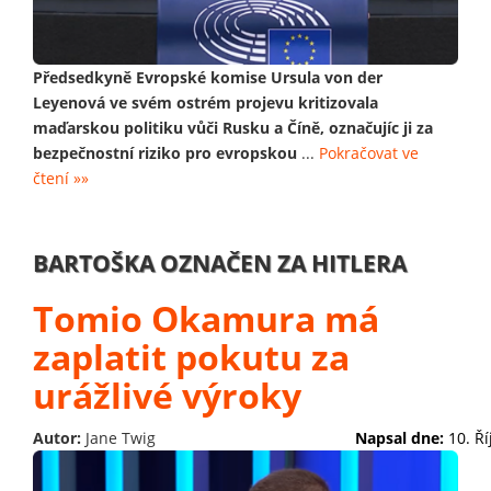
Předsedkyně Evropské komise Ursula von der
Leyenová ve svém ostrém projevu kritizovala
maďarskou politiku vůči Rusku a Číně, označujíc ji za
bezpečnostní riziko pro evropskou
...
Pokračovat ve
čtení »»
BARTOŠKA OZNAČEN ZA HITLERA
Tomio Okamura má
zaplatit pokutu za
urážlivé výroky
Autor:
Jane Twig
Napsal dne:
10. Ř