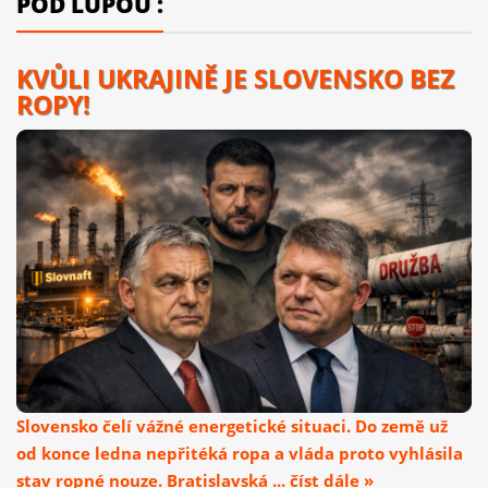
POD LUPOU :
KVŮLI UKRAJINĚ JE SLOVENSKO BEZ
ROPY!
Slovensko čelí vážné energetické situaci. Do země už
od konce ledna nepřitéká ropa a vláda proto vyhlásila
stav ropné nouze. Bratislavská ... číst dále »