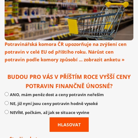
Potravinářská komora ČR upozorňuje na zvýšení cen
potravin v celé EU od příštího roku. Nárůst cen
potravin podle komory způsobí ... zobrazit anketu »
BUDOU PRO VÁS V PŘÍŠTÍM ROCE VYŠŠÍ CENY
POTRAVIN FINANČNĚ ÚNOSNÉ?
ANO, mám peněz dost a ceny potravin neřeším
NE, již nyní jsou ceny potravin hodně vysoké
NEVÍM, počkám, až jak se situace vyvine