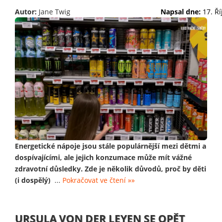
Autor:
Jane Twig
Napsal dne:
17. Ř
Energetické nápoje jsou stále populárnější mezi dětmi a
dospívajícími, ale jejich konzumace může mít vážné
zdravotní důsledky. Zde je několik důvodů, proč by děti
(i dospělý)
...
Pokračovat ve čtení »»
URSULA VON DER LEYEN SE OPĚT