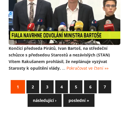
Končící předseda Pirátů, Ivan Bartoš, na středeční
schůzce s předsedou Starostů a nezávislých (STAN)
Vítem Rakušanem prohlásil, že neplánuje vyzývat
Starosty k opuštění vlády.
...
Pokračovat ve čtení »»
1
2
3
4
5
6
7
následující ›
poslední »