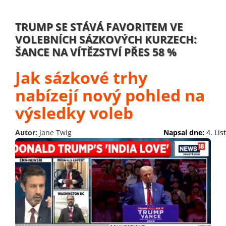
TRUMP SE STÁVÁ FAVORITEM VE
VOLEBNÍCH SÁZKOVÝCH KURZECH:
ŠANCE NA VÍTĚZSTVÍ PŘES 58 %
Jak sázkové trhy
nabízejí nový pohled na
výsledky voleb
Autor:
Jane Twig
Napsal dne:
4. Li