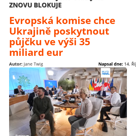
ZNOVU BLOKUJE
Evropská komise chce
Ukrajině poskytnout
půjčku ve výši 35
miliard eur
Autor:
Jane Twig
Napsal dne:
14. Ř