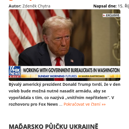
Autor:
Zdeněk Chytra
Napsal dne:
15. Ř
Bývalý americký prezident Donald Trump tvrdí, že v den
voleb bude možná nutné nasadit armádu, aby se
vypořádala s tím, co nazývá „vnitřním nepřítelem“. V
rozhovoru pro Fox News
...
Pokračovat ve čtení »»
MAĎARSKO PŮJČKU UKRAJINĚ