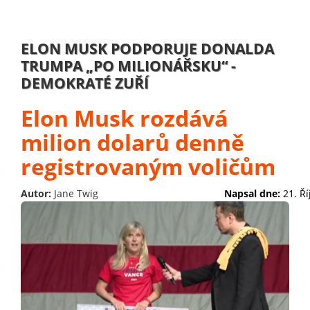
ELON MUSK PODPORUJE DONALDA
TRUMPA „PO MILIONÁŘSKU“ -
DEMOKRATÉ ZUŘÍ
Elon Musk rozdává
milion dolarů denně
registrovaným voličům
Autor:
Jane Twig
Napsal dne:
21. Ř