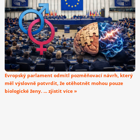
Evropský parlament odmítl pozměňovací návrh, který
měl výslovně potvrdit, že otěhotnět mohou pouze
biologické ženy. ... zjistit více »