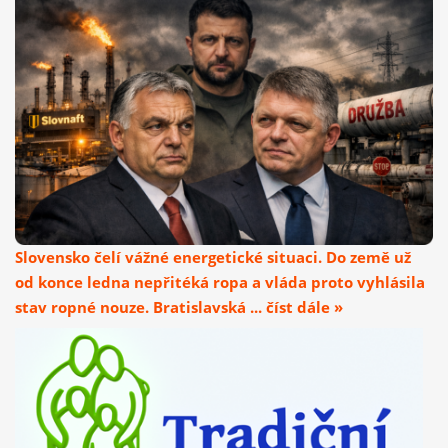
Slovensko čelí vážné energetické situaci. Do země už
od konce ledna nepřitéká ropa a vláda proto vyhlásila
stav ropné nouze. Bratislavská ... číst dále »