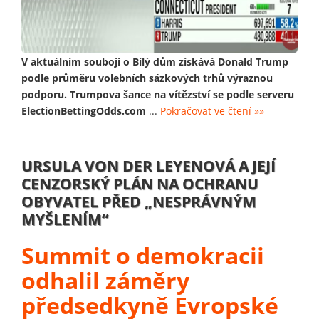
V aktuálním souboji o Bílý dům získává Donald Trump
podle průměru volebních sázkových trhů výraznou
podporu. Trumpova šance na vítězství se podle serveru
ElectionBettingOdds.com
...
Pokračovat ve čtení »»
URSULA VON DER LEYENOVÁ A JEJÍ
CENZORSKÝ PLÁN NA OCHRANU
OBYVATEL PŘED „NESPRÁVNÝM
MYŠLENÍM“
Summit o demokracii
odhalil záměry
předsedkyně Evropské