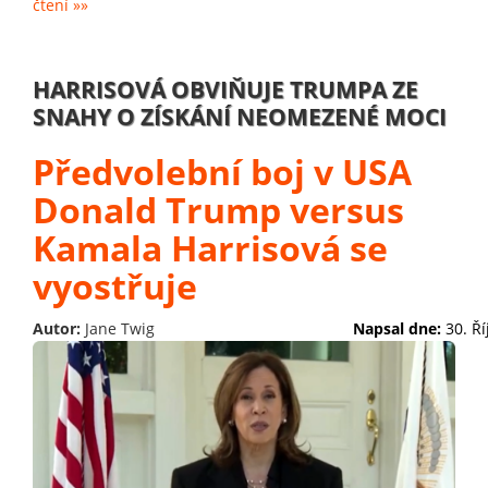
čtení »»
HARRISOVÁ OBVIŇUJE TRUMPA ZE
SNAHY O ZÍSKÁNÍ NEOMEZENÉ MOCI
Předvolební boj v USA
Donald Trump versus
Kamala Harrisová se
vyostřuje
Autor:
Jane Twig
Napsal dne:
30. Ř