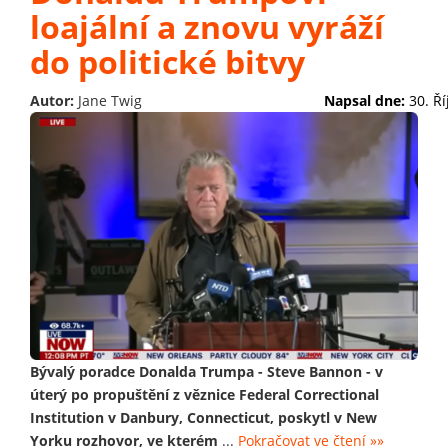
loajální a znovu vyráží
do politické bitvy
Autor:
Jane Twig
Napsal dne:
30. Ř
Bývalý poradce Donalda Trumpa - Steve Bannon - v
úterý po propuštění z věznice Federal Correctional
Institution v Danbury, Connecticut, poskytl v New
Yorku rozhovor, ve kterém
...
Pokračovat ve čtení »»