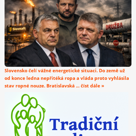
Slovensko čelí vážné energetické situaci. Do země už
od konce ledna nepřitéká ropa a vláda proto vyhlásila
stav ropné nouze. Bratislavská ... číst dále »