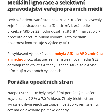
Mediální ignorace a selektivní
zpravodajství veřejnoprávních médií
Levicově orientované stanice ARD a ZDF včera oslavovaly
zejména Levicovou stranu (Die Linke), která podle
projekce ARD ve 22 hodin dosáhla „8,6 %“ – nárůst o 3,7
procenta oproti minulým volbám. Tato mediální
pozornost kontrastuje s výsledky AfD.
Po vyhlášení výsledků voleb
nebyla AfD na ARD zmíněna
ani jednou
, což ukazuje, že mainstreamová média GEZ
odmítají reflektovat skutečný úspěch AfD a selektivně
informují o volebních výsledcích.
Porážka opozičních stran
Naopak SDP a FDP byly největšími poraženými večera,
když ztratily 9,2 % a 7,0 % hlasů. Ztráty těchto stran
výrazně ovlivní jejich zastoupení ve Spolkovém sněmu,
což má dalekosáhlé politické dopady.