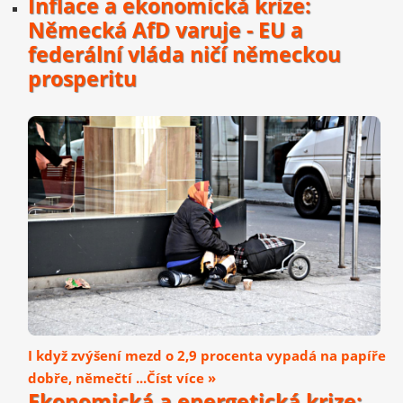
Inflace a ekonomická krize:
Německá AfD varuje - EU a
federální vláda ničí německou
prosperitu
I když zvýšení mezd o 2,9 procenta vypadá na papíře
dobře, němečtí ...Číst více »
Ekonomická a energetická krize: