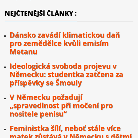
NEJČTENĚJŠÍ ČLÁNKY :
Dánsko zavádí klimatickou daň
pro zemědělce kvůli emisím
Metanu
Ideologická svoboda projevu v
Německu: studentka zatčena za
příspěvky se Šmouly
V Německu požadují
„spravedlnost při močení pro
nositele penisu“
Feministka šílí, neboť stále více
matek zůstává v Německu s dětmi