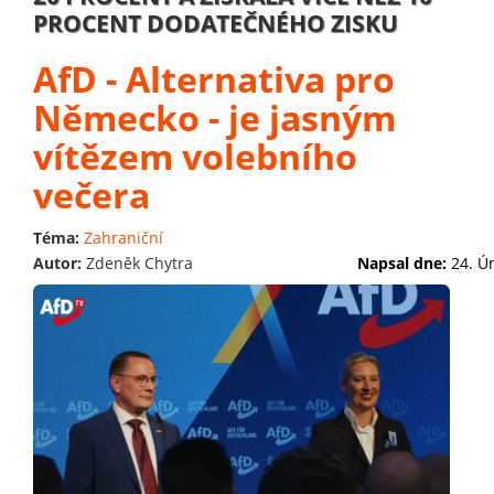
PROCENT DODATEČNÉHO ZISKU
AfD - Alternativa pro
Německo - je jasným
vítězem volebního
večera
Téma:
Zahraniční
Autor:
Zdeněk Chytra
Napsal dne:
24. Ú