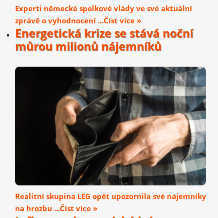
Experti německé spolkové vlády ve své aktuální
zprávě o vyhodnocení ...Číst více »
Energetická krize se stává noční
můrou milionů nájemníků
Realitní skupina LEG opět upozornila své nájemníky
na hrozbu ...Číst více »