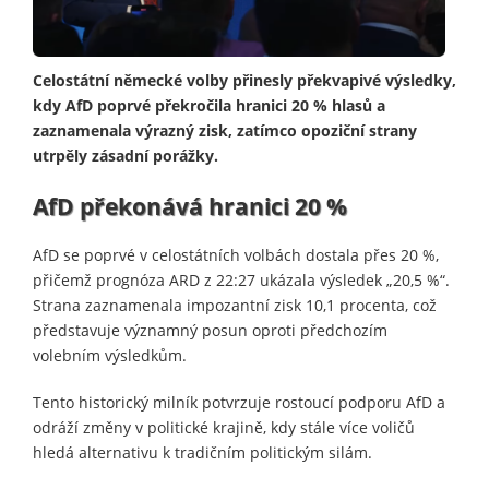
Celostátní německé volby přinesly překvapivé výsledky,
kdy AfD poprvé překročila hranici 20 % hlasů a
zaznamenala výrazný zisk, zatímco opoziční strany
utrpěly zásadní porážky.
AfD překonává hranici 20 %
AfD se poprvé v celostátních volbách dostala přes 20 %,
přičemž prognóza ARD z 22:27 ukázala výsledek „20,5 %“.
Strana zaznamenala impozantní zisk 10,1 procenta, což
představuje významný posun oproti předchozím
volebním výsledkům.
Tento historický milník potvrzuje rostoucí podporu AfD a
odráží změny v politické krajině, kdy stále více voličů
hledá alternativu k tradičním politickým silám.