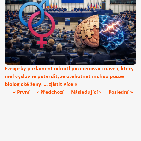
Evropský parlament odmítl pozměňovací návrh, který
měl výslovně potvrdit, že otěhotnět mohou pouze
biologické ženy. ... zjistit více »
« První
‹ Předchozí
Následující ›
Poslední »