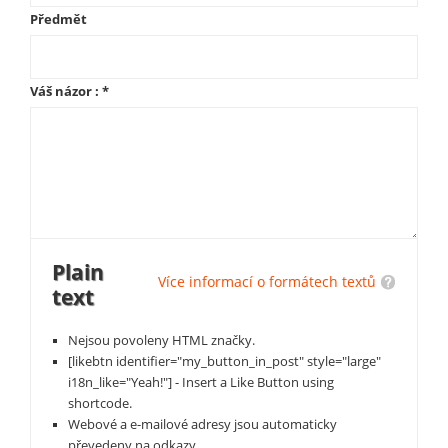
Předmět
Váš názor :
*
Plain
Více informací o formátech textů
text
Nejsou povoleny HTML značky.
[likebtn identifier="my_button_in_post" style="large"
i18n_like="Yeah!"] - Insert a Like Button using
shortcode.
Webové a e-mailové adresy jsou automaticky
převedeny na odkazy.