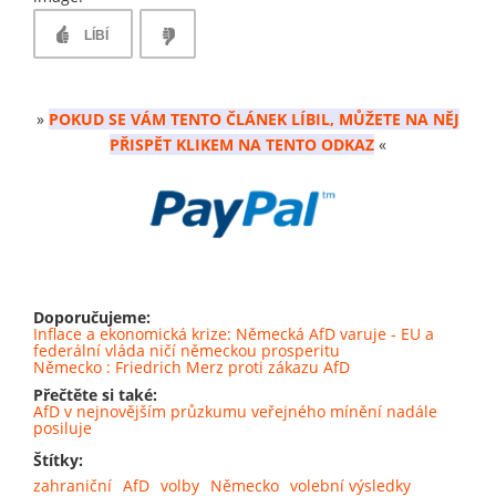
LÍBÍ
»
POKUD SE VÁM TENTO ČLÁNEK LÍBIL, MŮŽETE NA NĚJ
PŘISPĚT KLIKEM NA TENTO ODKAZ
«
Doporučujeme:
Inflace a ekonomická krize: Německá AfD varuje - EU a
federální vláda ničí německou prosperitu
Německo : Friedrich Merz proti zákazu AfD
Přečtěte si také:
AfD v nejnovějším průzkumu veřejného mínění nadále
posiluje
Štítky:
zahraniční
AfD
volby
Německo
volební výsledky