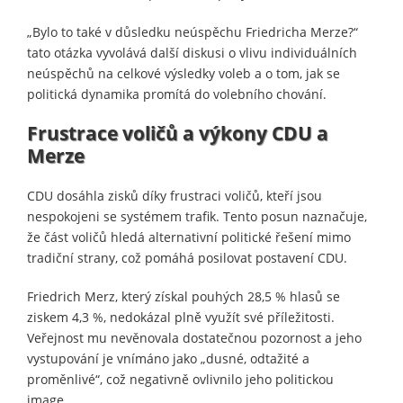
„Bylo to také v důsledku neúspěchu Friedricha Merze?“
tato otázka vyvolává další diskusi o vlivu individuálních
neúspěchů na celkové výsledky voleb a o tom, jak se
politická dynamika promítá do volebního chování.
Frustrace voličů a výkony CDU a
Merze
CDU dosáhla zisků díky frustraci voličů, kteří jsou
nespokojeni se systémem trafik. Tento posun naznačuje,
že část voličů hledá alternativní politické řešení mimo
tradiční strany, což pomáhá posilovat postavení CDU.
Friedrich Merz, který získal pouhých 28,5 % hlasů se
ziskem 4,3 %, nedokázal plně využít své příležitosti.
Veřejnost mu nevěnovala dostatečnou pozornost a jeho
vystupování je vnímáno jako „dusné, odtažité a
proměnlivé“, což negativně ovlivnilo jeho politickou
image.