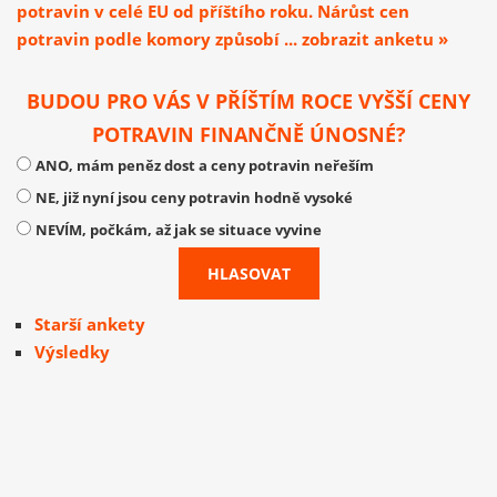
potravin v celé EU od příštího roku. Nárůst cen
potravin podle komory způsobí ... zobrazit anketu »
BUDOU PRO VÁS V PŘÍŠTÍM ROCE VYŠŠÍ CENY
POTRAVIN FINANČNĚ ÚNOSNÉ?
ANO, mám peněz dost a ceny potravin neřeším
NE, již nyní jsou ceny potravin hodně vysoké
NEVÍM, počkám, až jak se situace vyvine
Starší ankety
Výsledky