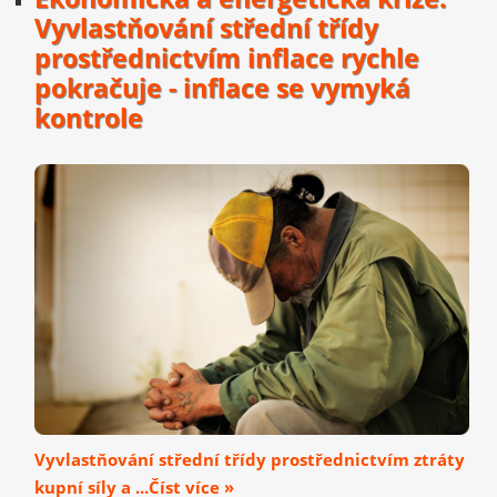
Vyvlastňování střední třídy
prostřednictvím inflace rychle
pokračuje - inflace se vymyká
kontrole
Vyvlastňování střední třídy prostřednictvím ztráty
kupní síly a ...Číst více »