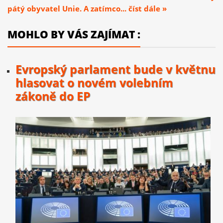
pátý obyvatel Unie. A zatímco... číst dále »
MOHLO BY VÁS ZAJÍMAT :
Evropský parlament bude v květnu
hlasovat o novém volebním
zákoně do EP