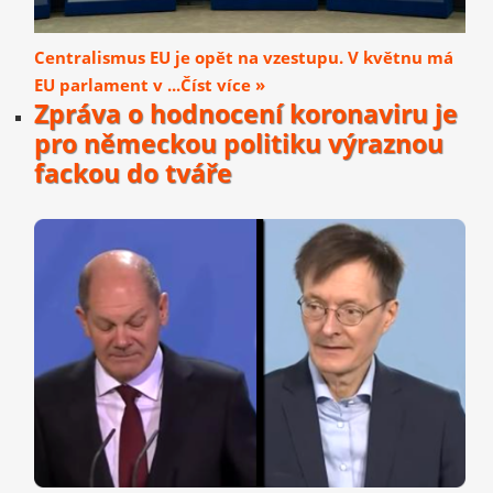
Centralismus EU je opět na vzestupu. V květnu má
EU parlament v ...Číst více »
Zpráva o hodnocení koronaviru je
pro německou politiku výraznou
fackou do tváře