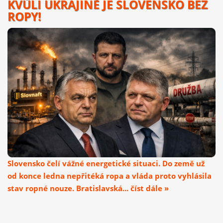
KVŮLI UKRAJINĚ JE SLOVENSKO BEZ
ROPY!
Slovensko čelí vážné energetické situaci. Do země už
od konce ledna nepřitéká ropa a vláda proto vyhlásila
stav ropné nouze. Bratislavská... číst dále »