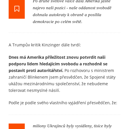
Po druhé světové válce dala Amerika jasně
najevo naši pozici - naše oddanost svobodě
dohnala autokraty k obraně a posílila
demokracie po celém světě.
A Trumpův kritik Kinzinger dále tvrdí:
Dnes má Amerika příležitost znovu potvrdit naši
podporu lidem hledajícím svobodu a rozhodně se
postavit proti autoritářství.
Po rozhovoru s ministrem
zahraničí Blinkenem jsem přesvědčen, že Spojené státy
ukážou mezinárodnímu společenství, že nebudeme
tolerovat nesmyslné násilí.
Podle je podle svého vlastního vyjádření přesvědčen, že:
miliony Ukrajinců byly vysídleny, tisíce byly