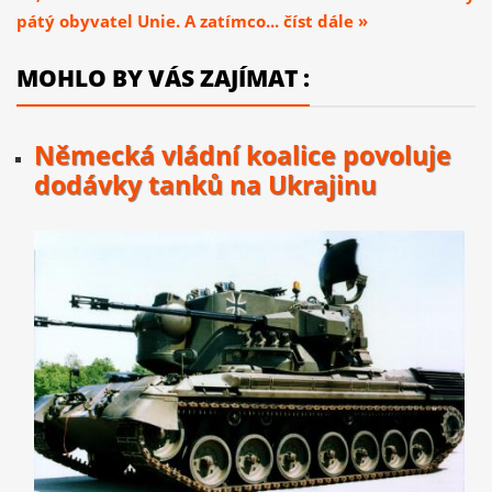
pátý obyvatel Unie. A zatímco... číst dále »
MOHLO BY VÁS ZAJÍMAT :
Německá vládní koalice povoluje
dodávky tanků na Ukrajinu