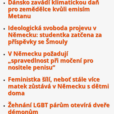
Dánsko zavádí klimatickou daň
pro zemědělce kvůli emisím
Metanu
Ideologická svoboda projevu v
Německu: studentka zatčena za
příspěvky se Šmouly
V Německu požadují
„spravedlnost při močení pro
nositele penisu“
Feministka šílí, neboť stále více
matek zůstává v Německu s dětmi
doma
Žehnání LGBT párům otevírá dveře
démonům