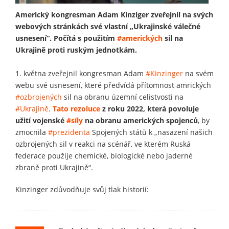
Americký kongresman Adam Kinziger zveřejnil na svých
webových stránkách své vlastní „Ukrajinské válečné
usnesení“. Počítá s použitím
#amerických
sil na
Ukrajině proti ruským jednotkám.
1. května zveřejnil kongresman Adam
#Kinzinger
na svém
webu své usnesení, které předvídá přítomnost amrických
#ozbrojených
sil na obranu územní celistvosti na
#Ukrajině
.
Tato rezoluce
z roku 2022, která povoluje
užití vojenské
#síly
na obranu amerických spojenců
, by
zmocnila
#prezidenta
Spojených států k „nasazení našich
ozbrojených sil v reakci na scénář, ve kterém Ruská
federace použije chemické, biologické nebo jaderné
zbraně proti Ukrajině“.
Kinzinger zdůvodňuje svůj tlak historií: