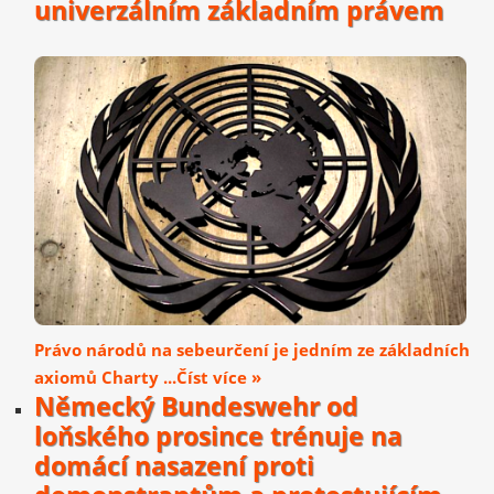
univerzálním základním právem
Právo národů na sebeurčení je jedním ze základních
axiomů Charty ...Číst více »
Německý Bundeswehr od
loňského prosince trénuje na
domácí nasazení proti