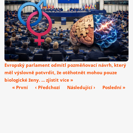
Evropský parlament odmítl pozměňovací návrh, který
měl výslovně potvrdit, že otěhotnět mohou pouze
biologické ženy. ... zjistit více »
« První
‹ Předchozí
Následující ›
Poslední »