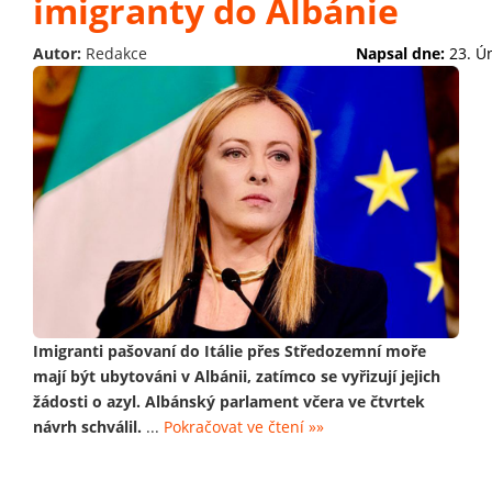
imigranty do Albánie
Autor:
Redakce
Napsal dne:
23. Ú
Imigranti pašovaní do Itálie přes Středozemní moře
mají být ubytováni v Albánii, zatímco se vyřizují jejich
žádosti o azyl. Albánský parlament včera ve čtvrtek
návrh schválil.
...
Pokračovat ve čtení »»