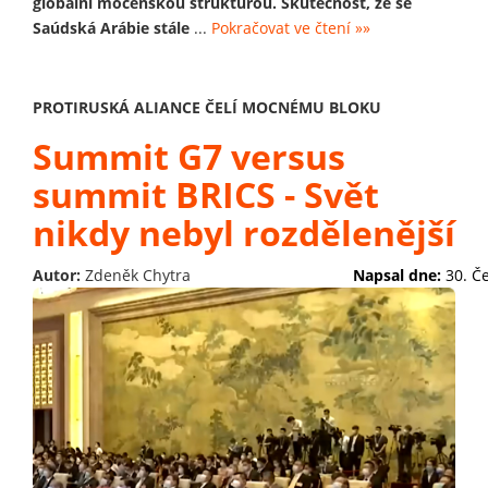
globální mocenskou strukturou. Skutečnost, že se
Saúdská Arábie stále
...
Pokračovat ve čtení »»
PROTIRUSKÁ ALIANCE ČELÍ MOCNÉMU BLOKU
Summit G7 versus
summit BRICS - Svět
nikdy nebyl rozdělenější
Autor:
Zdeněk Chytra
Napsal dne:
30. Č