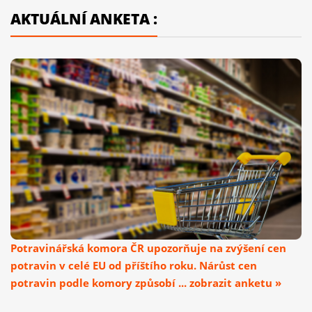
AKTUÁLNÍ ANKETA :
Potravinářská komora ČR upozorňuje na zvýšení cen
potravin v celé EU od příštího roku. Nárůst cen
potravin podle komory způsobí ... zobrazit anketu »