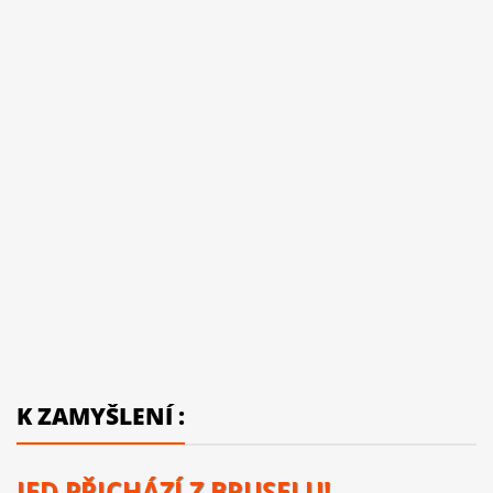
K ZAMYŠLENÍ :
JED PŘICHÁZÍ Z BRUSELU!