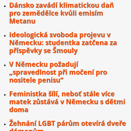
Dánsko zavádí klimatickou daň
pro zemědělce kvůli emisím
Metanu
Ideologická svoboda projevu v
Německu: studentka zatčena za
příspěvky se Šmouly
V Německu požadují
„spravedlnost při močení pro
nositele penisu“
Feministka šílí, neboť stále více
matek zůstává v Německu s dětmi
doma
Žehnání LGBT párům otevírá dveře