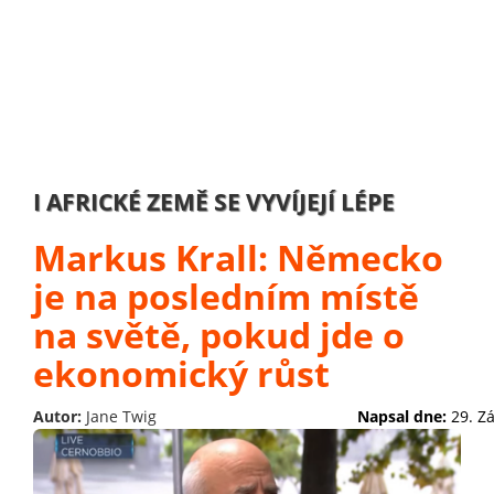
I AFRICKÉ ZEMĚ SE VYVÍJEJÍ LÉPE
Markus Krall: Německo
je na posledním místě
na světě, pokud jde o
ekonomický růst
Autor:
Jane Twig
Napsal dne:
29. Z