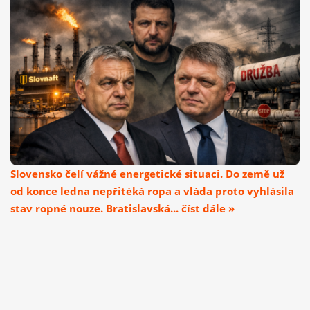
Slovensko čelí vážné energetické situaci. Do země už
od konce ledna nepřitéká ropa a vláda proto vyhlásila
stav ropné nouze. Bratislavská... číst dále »