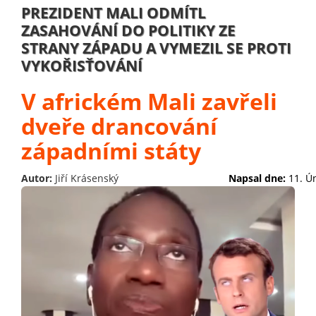
PREZIDENT MALI ODMÍTL
ZASAHOVÁNÍ DO POLITIKY ZE
STRANY ZÁPADU A VYMEZIL SE PROTI
VYKOŘISŤOVÁNÍ
V africkém Mali zavřeli
dveře drancování
západními státy
Autor:
Jiří Krásenský
Napsal dne:
11. Ú