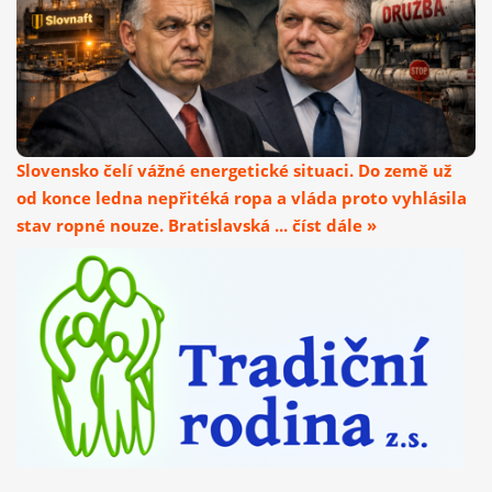
Slovensko čelí vážné energetické situaci. Do země už
od konce ledna nepřitéká ropa a vláda proto vyhlásila
stav ropné nouze. Bratislavská ... číst dále »