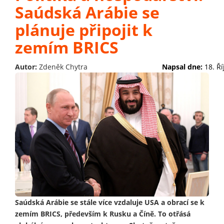
Saúdská Arábie se
plánuje připojit k
zemím BRICS
Autor:
Zdeněk Chytra
Napsal dne:
18. Ř
Saúdská Arábie se stále více vzdaluje USA a obrací se k
zemím BRICS, především k Rusku a Číně. To otřásá