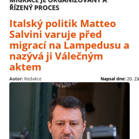
ŘÍZENÝ PROCES
Italský politik Matteo
Salvini varuje před
migrací na Lampedusu a
nazývá ji Válečným
aktem
Autor:
Redakce
Napsal dne:
20. Z