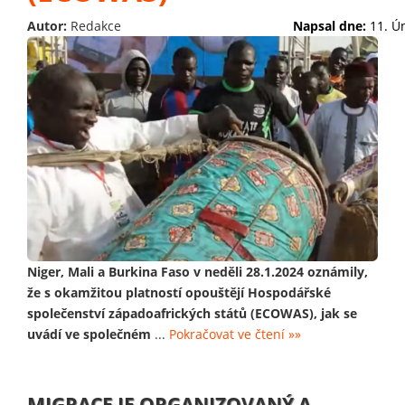
Autor:
Redakce
Napsal dne:
11. Ú
Niger, Mali a Burkina Faso v neděli 28.1.2024 oznámily,
že s okamžitou platností opouštějí Hospodářské
společenství západoafrických států (ECOWAS), jak se
uvádí ve společném
...
Pokračovat ve čtení »»
MIGRACE JE ORGANIZOVANÝ A