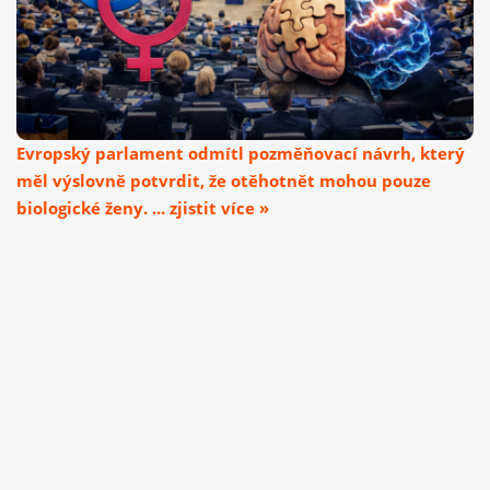
Evropský parlament odmítl pozměňovací návrh, který
měl výslovně potvrdit, že otěhotnět mohou pouze
biologické ženy. ... zjistit více »