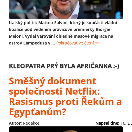
Italský politik Matteo Salvini, který je součástí vládní
koalice pod vedením pravicové premiérky Giorgie
Meloni, vydal varování ohledně masové migrace na
ostrov Lampedusa v
...
Pokračovat ve čtení »»
KLEOPATRA PRÝ BYLA AFRIČANKA :-)
Směšný dokument
společnosti Netflix:
Rasismus proti Řekům a
Egypťanům?
Autor:
Redakce
Napsal dne:
16. D