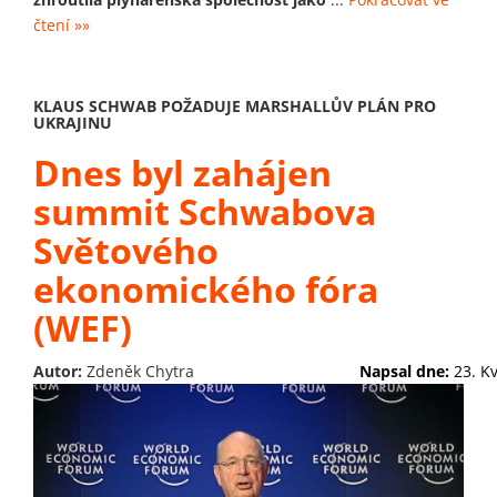
čtení »»
KLAUS SCHWAB POŽADUJE MARSHALLŮV PLÁN PRO
UKRAJINU
Dnes byl zahájen
summit Schwabova
Světového
ekonomického fóra
(WEF)
Autor:
Zdeněk Chytra
Napsal dne:
23. K