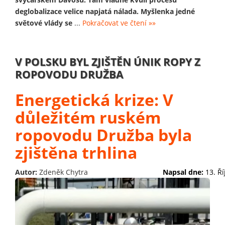
deglobalizace velice napjatá nálada. Myšlenka jedné
světové vlády se
...
Pokračovat ve čtení »»
V POLSKU BYL ZJIŠTĚN ÚNIK ROPY Z
ROPOVODU DRUŽBA
Energetická krize: V
důležitém ruském
ropovodu Družba byla
zjištěna trhlina
Autor:
Zdeněk Chytra
Napsal dne:
13. Ř