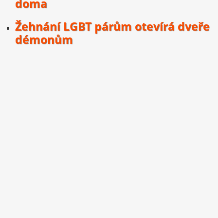
doma
Žehnání LGBT párům otevírá dveře
démonům