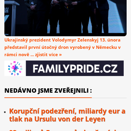
Ukrajinský prezident Volodymyr Zelenskyj 13. února
představil první útočný dron vyrobený v Německu v
rámci nově ... zjistit více »
NEDÁVNO JSME ZVEŘEJNILI :
Korupční podezření, miliardy eur a
tlak na Ursulu von der Leyen