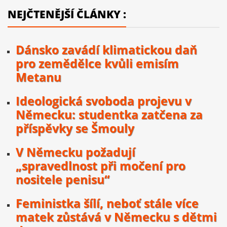
NEJČTENĚJŠÍ ČLÁNKY :
Dánsko zavádí klimatickou daň
pro zemědělce kvůli emisím
Metanu
Ideologická svoboda projevu v
Německu: studentka zatčena za
příspěvky se Šmouly
V Německu požadují
„spravedlnost při močení pro
nositele penisu“
Feministka šílí, neboť stále více
matek zůstává v Německu s dětmi