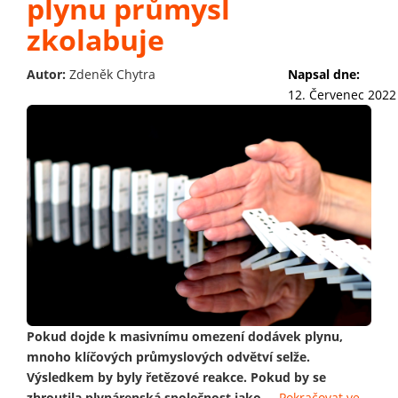
plynu průmysl
zkolabuje
Autor:
Zdeněk Chytra
Napsal dne:
12. Červenec 2022
Pokud dojde k masivnímu omezení dodávek plynu,
mnoho klíčových průmyslových odvětví selže.
Výsledkem by byly řetězové reakce. Pokud by se
zhroutila plynárenská společnost jako
...
Pokračovat ve