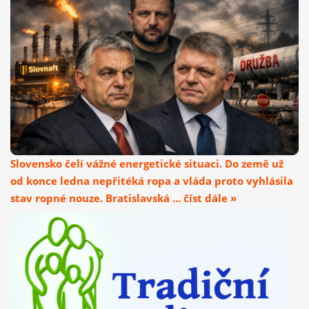
Slovensko čelí vážné energetické situaci. Do země už
od konce ledna nepřitéká ropa a vláda proto vyhlásila
stav ropné nouze. Bratislavská ... číst dále »