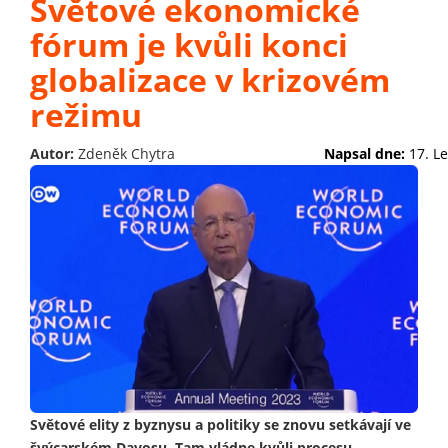
Světové ekonomické
fórum je kvůli konci
globalizace v krizovém
režimu
Autor:
Zdeněk Chytra
Napsal dne:
17. L
Světové elity z byznysu a politiky se znovu setkávají ve
švýcarském Davosu. Tam vládne kvůli procesu