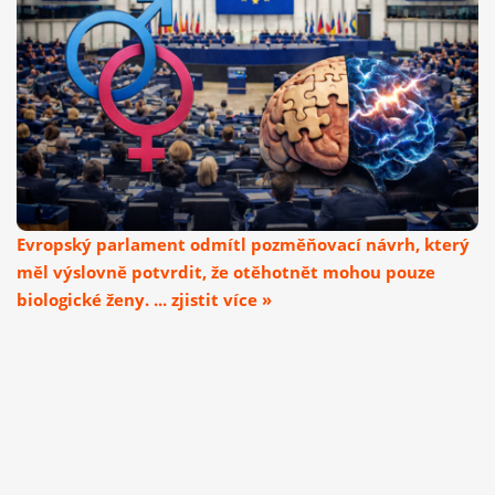
Evropský parlament odmítl pozměňovací návrh, který
měl výslovně potvrdit, že otěhotnět mohou pouze
biologické ženy. ... zjistit více »