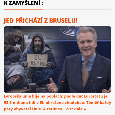
K ZAMYŠLENÍ :
JED PŘICHÁZÍ Z BRUSELU!
Evropská unie bije na poplach: podle dat Eurostatu je
93,3 milionu lidí v EU ohroženo chudobou. Téměř každý
pátý obyvatel Unie. A zatímco... číst dále »