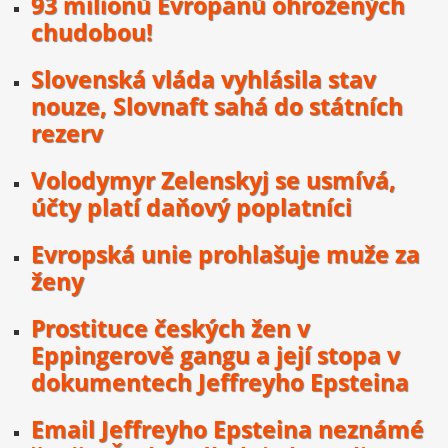
93 milionů Evropanů ohrožených
chudobou!
Slovenská vláda vyhlásila stav
nouze, Slovnaft sahá do státních
rezerv
Volodymyr Zelenskyj se usmívá,
účty platí daňový poplatníci
Evropská unie prohlašuje muže za
ženy
Prostituce českých žen v
Eppingerově gangu a její stopa v
dokumentech Jeffreyho Epsteina
Email Jeffreyho Epsteina neznámé