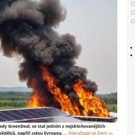
tedy GreenDeal, se stal jedním z nejskloňovanějších
mědělců, napříč celou Evropou.
...
Pokračovat ve čtení »»