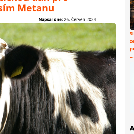
isím Metanu
Napsal dne:
26. Červen 2024
S
z
p
..
A