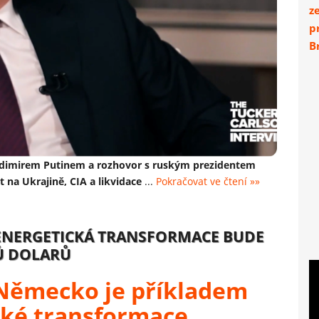
z
p
Br
ladimirem Putinem a rozhovor s ruským prezidentem
 na Ukrajině, CIA a likvidace
...
Pokračovat ve čtení »»
ENERGETICKÁ TRANSFORMACE BUDE
NŮ DOLARŮ
: Německo je příkladem
cké transformace