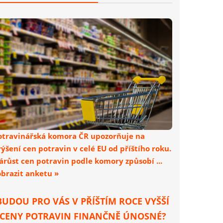
otravinářská komora ČR upozorňuje na
výšení cen potravin v celé EU od příštího roku.
árůst cen potravin podle komory způsobí ...
obrazit anketu »
BUDOU PRO VÁS V PŘÍŠTÍM ROCE VYŠŠÍ
CENY POTRAVIN FINANČNĚ ÚNOSNÉ?