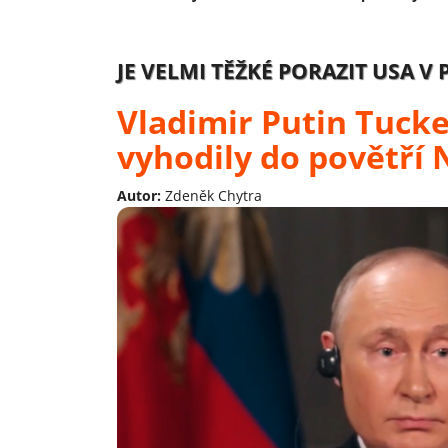
JE VELMI TĚŽKÉ PORAZIT USA V
Vladimir Putin Tucke
vyhodily do povětří
Autor:
Zdeněk Chytra