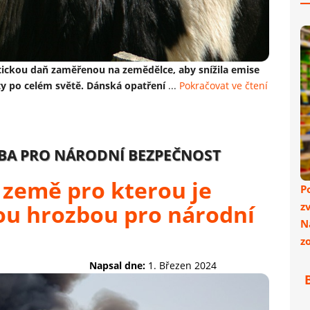
atickou daň zaměřenou na zemědělce, aby snížila emise
y po celém světě. Dánská opatření
...
Pokračovat ve čtení
ZBA PRO NÁRODNÍ BEZPEČNOST
 země pro kterou je
P
ou hrozbou pro národní
z
N
z
Napsal dne:
1. Březen 2024