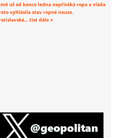
emě už od konce ledna nepřitéká ropa a vláda
roto vyhlásila stav ropné nouze.
atislavská... číst dále »