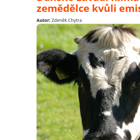
zemědělce kvůli em
Autor:
Zdeněk Chytra