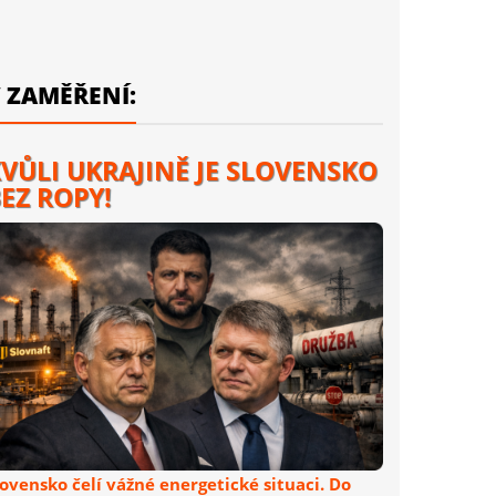
 ZAMĚŘENÍ:
VŮLI UKRAJINĚ JE SLOVENSKO
EZ ROPY!
lovensko čelí vážné energetické situaci. Do