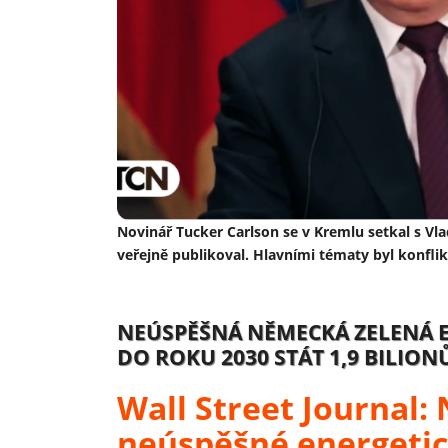
Novinář Tucker Carlson se v Kremlu setkal s V
veřejně publikoval. Hlavními tématy byl konflikt
NEÚSPĚŠNÁ NĚMECKÁ ZELENÁ 
DO ROKU 2030 STÁT 1,9 BILIO
Wall Street Journal
neúspěšné energeti