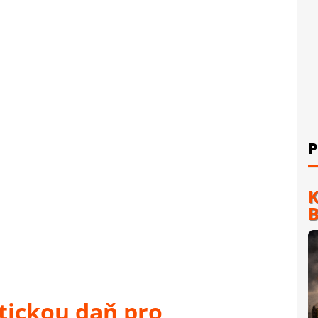
P
K
B
tickou daň pro