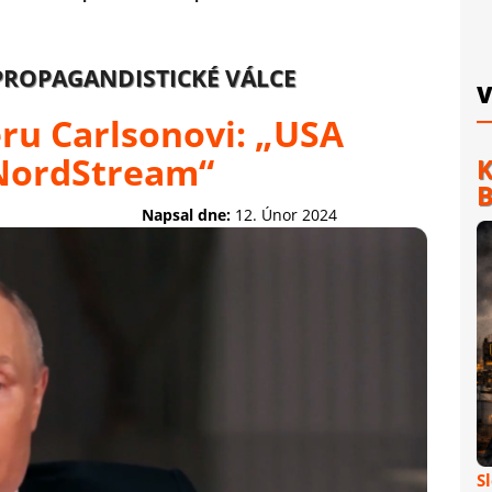
 PROPAGANDISTICKÉ VÁLCE
V
ru Carlsonovi: „USA
 NordStream“
K
B
Napsal dne:
12. Únor 2024
S