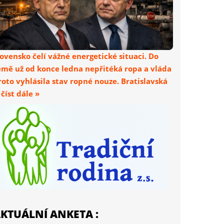
lovensko čelí vážné energetické situaci. Do
emě už od konce ledna nepřitéká ropa a vláda
roto vyhlásila stav ropné nouze. Bratislavská
. číst dále »
KTUÁLNÍ ANKETA :