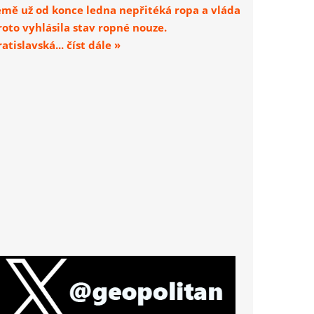
emě už od konce ledna nepřitéká ropa a vláda
roto vyhlásila stav ropné nouze.
atislavská... číst dále »