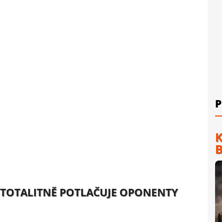
P
K
B
 TOTALITNĚ POTLAČUJE OPONENTY