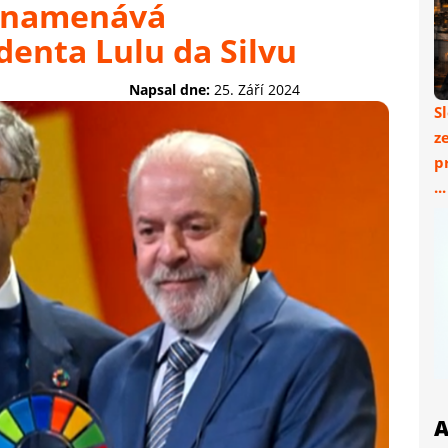
yznamenává
denta Lulu da Silvu
Napsal dne:
25. Září 2024
S
z
p
..
A