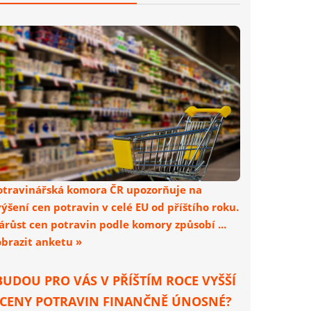
otravinářská komora ČR upozorňuje na
výšení cen potravin v celé EU od příštího roku.
árůst cen potravin podle komory způsobí ...
obrazit anketu »
BUDOU PRO VÁS V PŘÍŠTÍM ROCE VYŠŠÍ
CENY POTRAVIN FINANČNĚ ÚNOSNÉ?