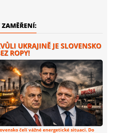
 ZAMĚŘENÍ:
VŮLI UKRAJINĚ JE SLOVENSKO
EZ ROPY!
lovensko čelí vážné energetické situaci. Do