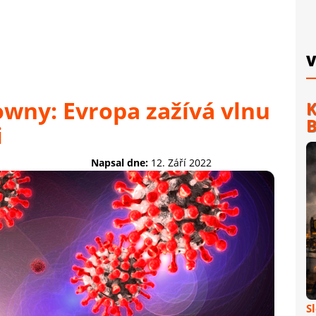
V
owny: Evropa zažívá vlnu
K
B
i
Napsal dne:
12. Září 2022
S