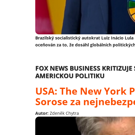
Brazilský socialistický autokrat Luiz Inácio Lula 
oceňován za to, že dosáhl globálních politickýc
FOX NEWS BUSINESS KRITIZUJE
AMERICKOU POLITIKU
USA: The New York P
Sorose za nejnebezp
Autor:
Zdeněk Chytra