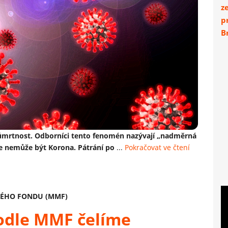
z
p
Br
 úmrtnost. Odborníci tento fenomén nazývají „nadměrná
e nemůže být Korona. Pátrání po
...
Pokračovat ve čtení
ÉHO FONDU (MMF)
odle MMF čelíme