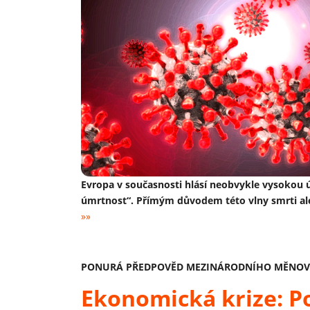
Evropa v současnosti hlásí neobvykle vysokou
úmrtnost“. Přímým důvodem této vlny smrti al
»»
PONURÁ PŘEDPOVĚD MEZINÁRODNÍHO MĚNOV
Ekonomická krize: P