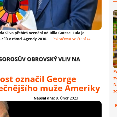
da Silva přebírá ocenění od Billa Gatese. Lula je
h cílů v rámci Agendy 2030.
...
Pokračovat ve čtení »»
 SOROSŮV OBROVSKÝ VLIV NA
P
ost označil George
z
N
ečnějšího muže Ameriky
z
Napsal dne:
9. Únor 2023