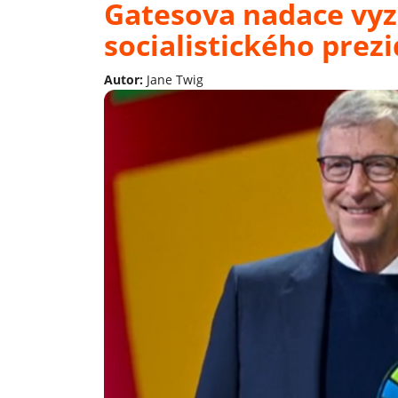
Gatesova nadace v
socialistického prezi
Autor:
Jane Twig