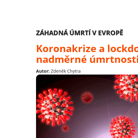
ZÁHADNÁ ÚMRTÍ V EVROPĚ
Koronakrize a lockd
nadměrné úmrtnost
Autor:
Zdeněk Chytra