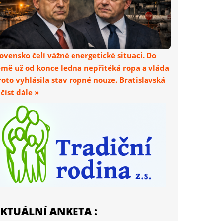
lovensko čelí vážné energetické situaci. Do
emě už od konce ledna nepřitéká ropa a vláda
roto vyhlásila stav ropné nouze. Bratislavská
. číst dále »
KTUÁLNÍ ANKETA :