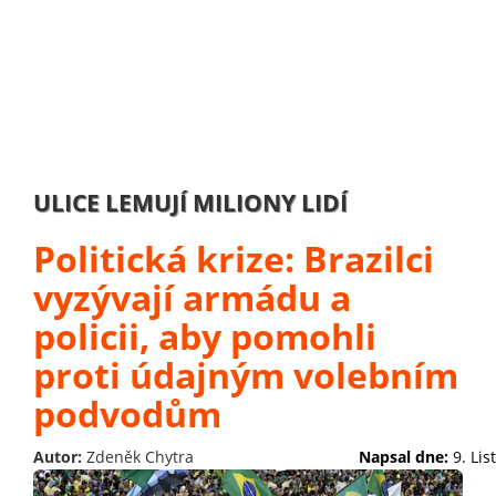
ULICE LEMUJÍ MILIONY LIDÍ
Politická krize: Brazilci
vyzývají armádu a
policii, aby pomohli
proti údajným volebním
podvodům
Autor:
Zdeněk Chytra
Napsal dne:
9. Li