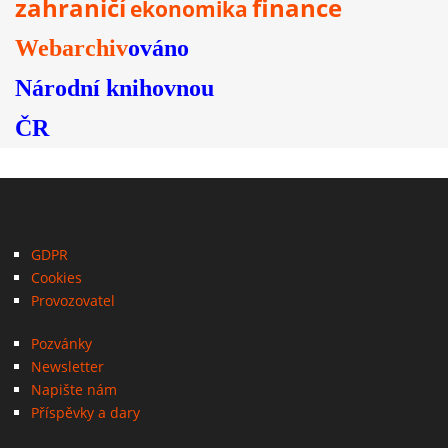
zahraničí
finance
ekonomika
Webarchiv
ováno
Národní knihovnou
ČR
GDPR
Cookies
Provozovatel
Pozvánky
Newsletter
Napište nám
Příspěvky a dary