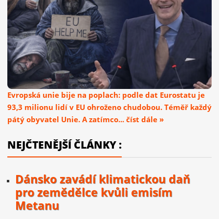
Evropská unie bije na poplach: podle dat Eurostatu je
93,3 milionu lidí v EU ohroženo chudobou. Téměř každý
pátý obyvatel Unie. A zatímco... číst dále »
NEJČTENĚJŠÍ ČLÁNKY :
Dánsko zavádí klimatickou daň
pro zemědělce kvůli emisím
Metanu