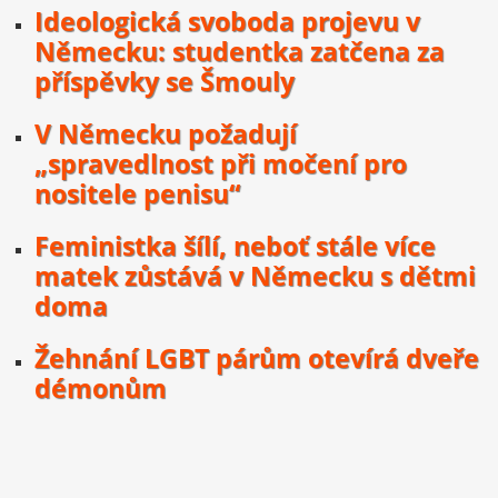
Ideologická svoboda projevu v
Německu: studentka zatčena za
příspěvky se Šmouly
V Německu požadují
„spravedlnost při močení pro
nositele penisu“
Feministka šílí, neboť stále více
matek zůstává v Německu s dětmi
doma
Žehnání LGBT párům otevírá dveře
démonům