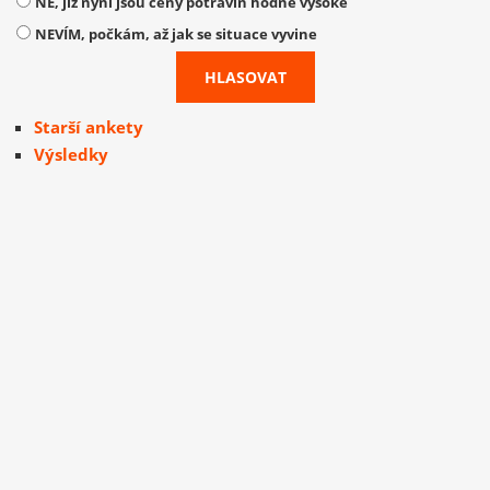
NE, již nyní jsou ceny potravin hodně vysoké
NEVÍM, počkám, až jak se situace vyvine
Starší ankety
Výsledky