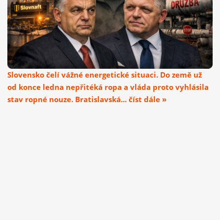
Slovensko čelí vážné energetické situaci. Do země už
od konce ledna nepřitéká ropa a vláda proto vyhlásila
stav ropné nouze. Bratislavská... číst dále »