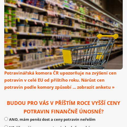
Potravinářská komora ČR upozorňuje na zvýšení cen
potravin v celé EU od příštího roku. Nárůst cen
potravin podle komory způsobí ... zobrazit anketu »
BUDOU PRO VÁS V PŘÍŠTÍM ROCE VYŠŠÍ CENY
POTRAVIN FINANČNĚ ÚNOSNÉ?
ANO, mám peněz dost a ceny potravin neřeším