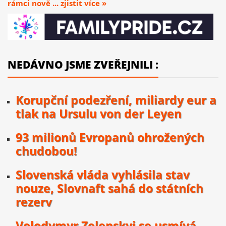
rámci nově ... zjistit více »
NEDÁVNO JSME ZVEŘEJNILI :
Korupční podezření, miliardy eur a
tlak na Ursulu von der Leyen
93 milionů Evropanů ohrožených
chudobou!
Slovenská vláda vyhlásila stav
nouze, Slovnaft sahá do státních
rezerv
Volodymyr Zelenskyj se usmívá,