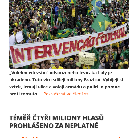
„Volební vítězství“ odsouzeného levičáka Luly je
ukradeno. Tuto víru sdílejí miliony Brazilců. Vybíjejí si
vztek, lemují ulice a volají armádu a policii o pomoc
proti tomuto
...
Pokračovat ve čtení »»
TÉMĚŘ ČTYŘI MILIONY HLASŮ
PROHLÁŠENO ZA NEPLATNÉ