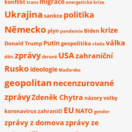
migrace
konflikt
trans
energetická krize
Ukrajina
politika
sankce
Německo
krize
plyn
Biden
pandemie
válka
Putin
Donald Trump
geopolitika
vláda
zprávy
USA
zahraniční
děti
zbraně
Rusko
ideologie
Maďarsko
geopolitan
necenzurované
zprávy
Zdeněk Chytra
názory
volby
EU
NATO
koronavirus
zahraničí
gender
zprávy z domova
zprávy ze