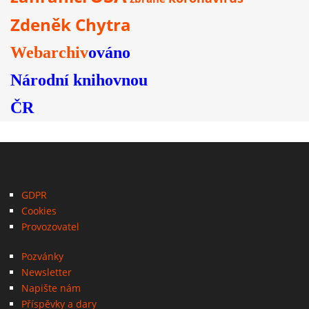
Zdeněk Chytra
Webarchiv
ováno
Národní knihovnou
ČR
GDPR
Cookies
Provozovatel
Pozvánky
Newsletter
Napište nám
Příspěvky a dary