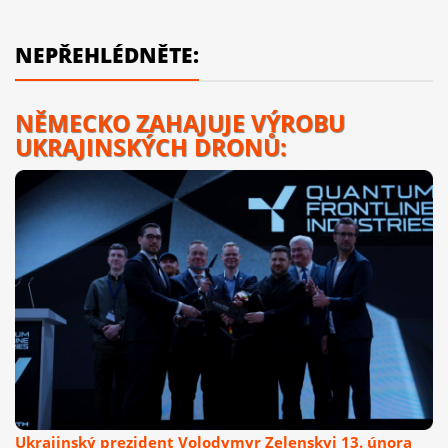
NEPŘEHLÉDNĚTE:
NĚMECKO ZAHAJUJE VÝROBU
UKRAJINSKÝCH DRONŮ:
Ukrajinský prezident Volodymyr Zelenskyj 13. února