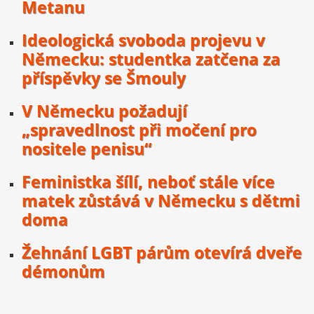
Metanu
Ideologická svoboda projevu v
Německu: studentka zatčena za
příspěvky se Šmouly
V Německu požadují
„spravedlnost při močení pro
nositele penisu“
Feministka šílí, neboť stále více
matek zůstává v Německu s dětmi
doma
Žehnání LGBT párům otevírá dveře
démonům