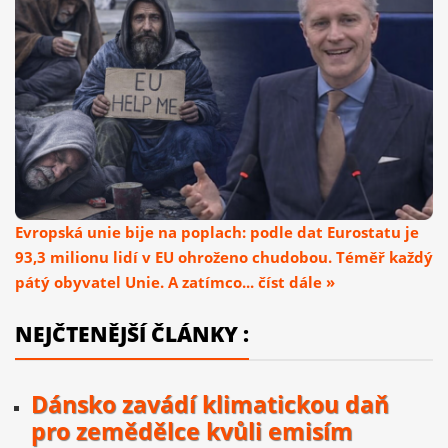
Evropská unie bije na poplach: podle dat Eurostatu je
93,3 milionu lidí v EU ohroženo chudobou. Téměř každý
pátý obyvatel Unie. A zatímco... číst dále »
NEJČTENĚJŠÍ ČLÁNKY :
Dánsko zavádí klimatickou daň
pro zemědělce kvůli emisím