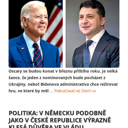
Oscary se budou konat v březnu příštího roku. Je velká
šance, že jeden z nominovaných bude pocházet z
Ukrajiny, neboť Bidenova administrativa chce režírovat
hru, ve které by měl
...
Pokračovat ve čtení »»
POLITIKA: V NĚMECKU PODOBNĚ
JAKO V ČESKÉ REPUBLICE VÝRAZNĚ
KLESÁ DŮVĚRA VE VLÁDU