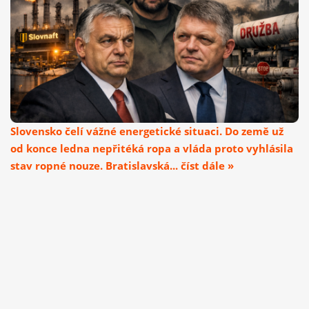
Slovensko čelí vážné energetické situaci. Do země už
od konce ledna nepřitéká ropa a vláda proto vyhlásila
stav ropné nouze. Bratislavská... číst dále »