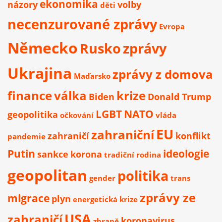
ekonomika
názory
volby
děti
necenzurované zprávy
Evropa
Německo
Rusko
zprávy
Ukrajina
zprávy z domova
Maďarsko
finance
válka
krize
Biden
Donald Trump
LGBT
NATO
geopolitika
očkování
vláda
EU
zahraniční
zahraničí
konflikt
pandemie
Putin
ideologie
sankce
korona
tradiční rodina
geopolitan
politika
gender
trans
zprávy ze
migrace
plyn
energetická krize
USA
zahraničí
koronavirus
zbraně