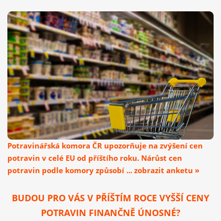
Potravinářská komora ČR upozorňuje na zvýšení cen
potravin v celé EU od příštího roku. Nárůst cen
potravin podle komory způsobí ... zobrazit anketu »
BUDOU PRO VÁS V PŘÍŠTÍM ROCE VYŠŠÍ CENY
POTRAVIN FINANČNĚ ÚNOSNÉ?