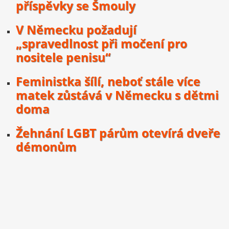
příspěvky se Šmouly
V Německu požadují
„spravedlnost při močení pro
nositele penisu“
Feministka šílí, neboť stále více
matek zůstává v Německu s dětmi
doma
Žehnání LGBT párům otevírá dveře
démonům