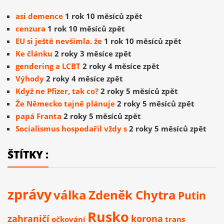
asi demence
1 rok 10 měsíců zpět
cenzura
1 rok 10 měsíců zpět
EU si ještě nevšímla. že
1 rok 10 měsíců zpět
Ke článku
2 roky 3 měsíce zpět
gendering a LCBT
2 roky 4 měsíce zpět
Výhody
2 roky 4 měsíce zpět
Když ne Pfizer, tak co?
2 roky 5 měsíců zpět
Že Německo tajně plánuje
2 roky 5 měsíců zpět
papá Franta
2 roky 5 měsíců zpět
Socialismus hospodařil vždy s
2 roky 5 měsíců zpět
ŠTÍTKY :
zprávy
válka
Zdeněk Chytra
Putin
Rusko
zahraničí
korona
očkování
trans