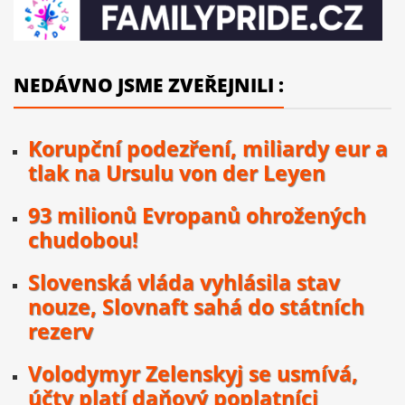
NEDÁVNO JSME ZVEŘEJNILI :
Korupční podezření, miliardy eur a
tlak na Ursulu von der Leyen
93 milionů Evropanů ohrožených
chudobou!
Slovenská vláda vyhlásila stav
nouze, Slovnaft sahá do státních
rezerv
Volodymyr Zelenskyj se usmívá,
účty platí daňový poplatníci