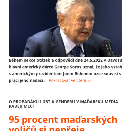
Během sekce otázek a odpovědí dne 24.5.2022 v Davosu
hlavní americký dárce George Soros uznal, že jeho vztah
s americkým prezidentem Joem Bidenem úzce souvisí s
prací jeho nadací
...
Pokračovat ve čtení »»
O PROPADÁKU LGBT A GENDERU V MAĎARSKU MÉDIA
RADĚJI MLČÍ
95 procent maďarských
voličů si nepřeje