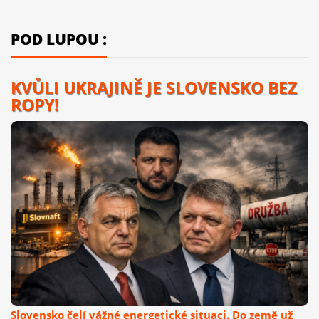
POD LUPOU :
KVŮLI UKRAJINĚ JE SLOVENSKO BEZ
ROPY!
Slovensko čelí vážné energetické situaci. Do země už