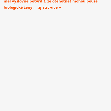
měl výslovně potvrdit, že otěhotnět mohou pouze
biologické ženy. ... zjistit více »