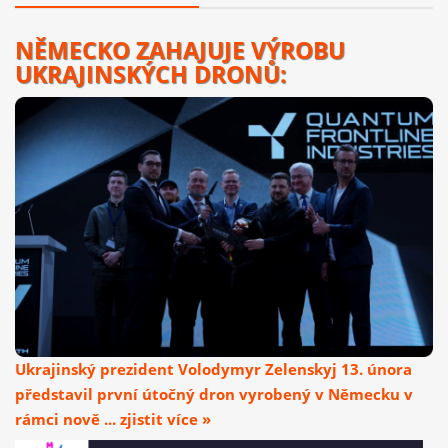
NĚMECKO ZAHAJUJE VÝROBU
UKRAJINSKÝCH DRONŮ:
Ukrajinský prezident Volodymyr Zelenskyj 13. února
představil první útočný dron vyrobený v Německu v
rámci nově ... zjistit více »