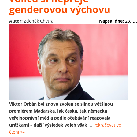
genderovou výchovu
Autor:
Zdeněk Chytra
Napsal dne:
23. D
Viktor Orbán byl znovu zvolen se silnou většinou
premiérem Maďarska. Jak česká, tak německá
veřejnoprávní média podle očekávání reagovala
urážkami – další výsledek voleb však
...
Pokračovat ve
čtení »»