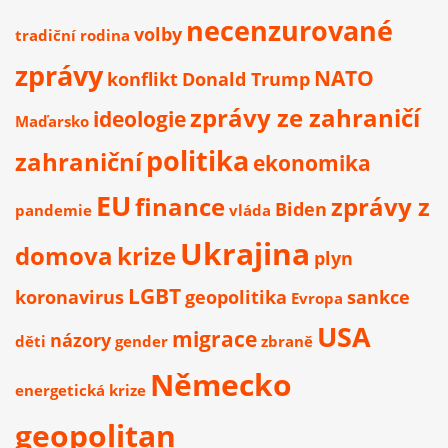
necenzurované
volby
tradiční rodina
zprávy
NATO
konflikt
Donald Trump
zprávy ze zahraničí
ideologie
Maďarsko
politika
zahraniční
ekonomika
EU
finance
zprávy z
Biden
pandemie
vláda
Ukrajina
domova
krize
plyn
LGBT
koronavirus
geopolitika
sankce
Evropa
USA
migrace
názory
děti
gender
zbraně
Německo
energetická krize
geopolitan