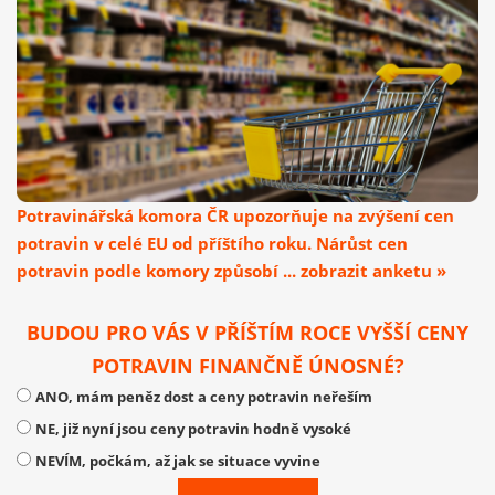
Potravinářská komora ČR upozorňuje na zvýšení cen
potravin v celé EU od příštího roku. Nárůst cen
potravin podle komory způsobí ... zobrazit anketu »
BUDOU PRO VÁS V PŘÍŠTÍM ROCE VYŠŠÍ CENY
POTRAVIN FINANČNĚ ÚNOSNÉ?
ANO, mám peněz dost a ceny potravin neřeším
NE, již nyní jsou ceny potravin hodně vysoké
NEVÍM, počkám, až jak se situace vyvine