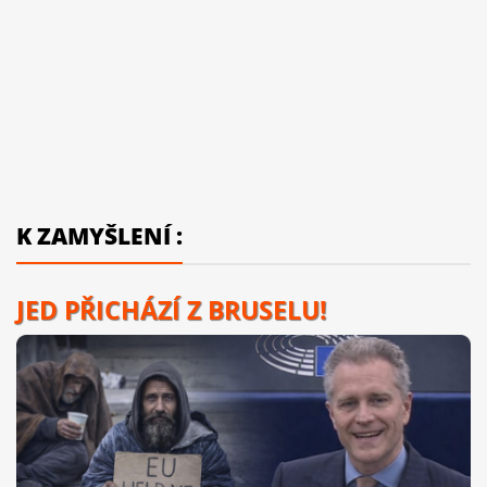
K ZAMYŠLENÍ :
JED PŘICHÁZÍ Z BRUSELU!