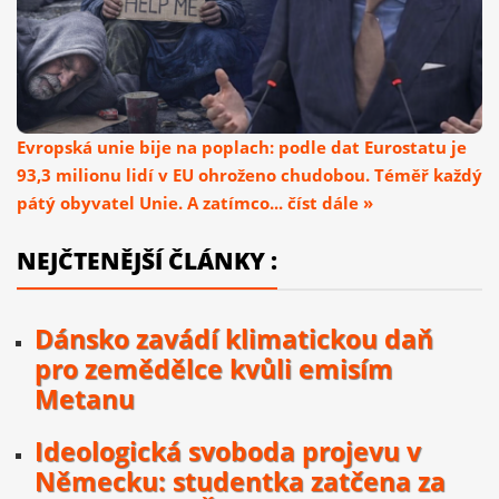
Evropská unie bije na poplach: podle dat Eurostatu je
93,3 milionu lidí v EU ohroženo chudobou. Téměř každý
pátý obyvatel Unie. A zatímco... číst dále »
NEJČTENĚJŠÍ ČLÁNKY :
Dánsko zavádí klimatickou daň
pro zemědělce kvůli emisím
Metanu
Ideologická svoboda projevu v
Německu: studentka zatčena za