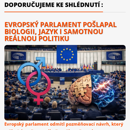
DOPORUČUJEME KE SHLÉDNUTÍ :
EVROPSKÝ PARLAMENT POŠLAPAL
BIOLOGII, JAZYK I SAMOTNOU
REÁLNOU POLITIKU
Evropský parlament odmítl pozměňovací návrh, který