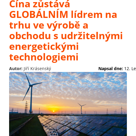
Čína zůstává
GLOBÁLNÍM lídrem na
trhu ve výrobě a
obchodu s udržitelnými
energetickými
technologiemi
Autor:
Jiří Krásenský
Napsal dne:
12. L