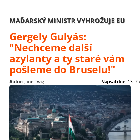
MAĎARSKÝ MINISTR VYHROŽUJE EU
Gergely Gulyás:
"Nechceme další
azylanty a ty staré vám
pošleme do Bruselu!"
Autor:
Jane Twig
Napsal dne:
13. Z