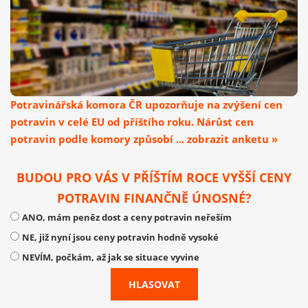
Potravinářská komora ČR upozorňuje na zvýšení cen
potravin v celé EU od příštího roku. Nárůst cen
potravin podle komory způsobí ... zobrazit anketu »
BUDOU PRO VÁS V PŘÍŠTÍM ROCE VYŠŠÍ CENY
POTRAVIN FINANČNĚ ÚNOSNÉ?
ANO, mám peněz dost a ceny potravin neřeším
NE, již nyní jsou ceny potravin hodně vysoké
NEVÍM, počkám, až jak se situace vyvine