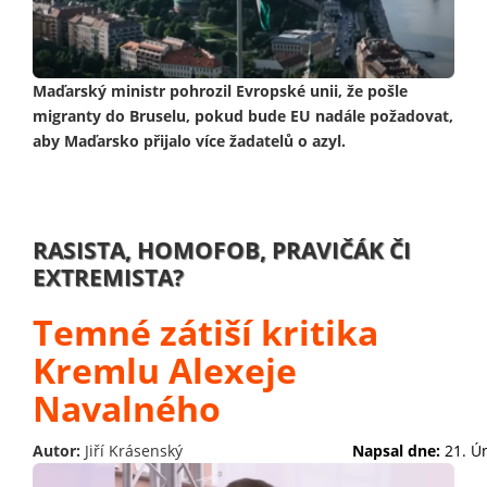
Maďarský ministr pohrozil Evropské unii, že pošle
migranty do Bruselu, pokud bude EU nadále požadovat,
aby Maďarsko přijalo více žadatelů o azyl.
RASISTA, HOMOFOB, PRAVIČÁK ČI
EXTREMISTA?
Temné zátiší kritika
Kremlu Alexeje
Navalného
Autor:
Jiří Krásenský
Napsal dne:
21. Ú