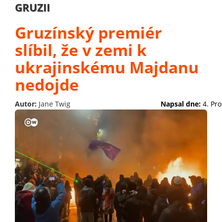
GRUZII
Gruzínský premiér
slíbil, že v zemi k
ukrajinskému Majdanu
nedojde
Autor:
Jane Twig
Napsal dne:
4. Pr