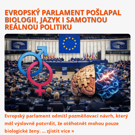
EVROPSKÝ PARLAMENT POŠLAPAL
BIOLOGII, JAZYK I SAMOTNOU
REÁLNOU POLITIKU
Evropský parlament odmítl pozměňovací návrh, který
měl výslovně potvrdit, že otěhotnět mohou pouze
biologické ženy. ... zjistit více »