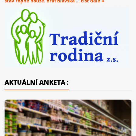
stav ropné nouze. Bratislavská ... číst dále »
AKTUÁLNÍ ANKETA :