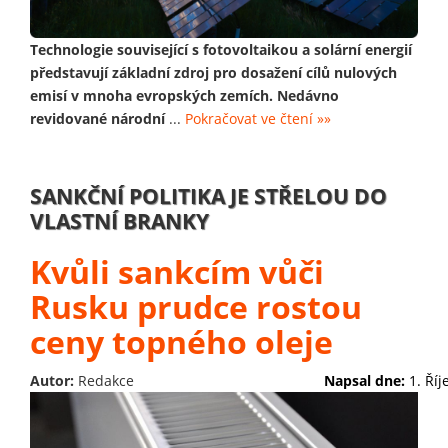
Technologie související s fotovoltaikou a solární energií
představují základní zdroj pro dosažení cílů nulových
emisí v mnoha evropských zemích. Nedávno
revidované národní
...
Pokračovat ve čtení »»
SANKČNÍ POLITIKA JE STŘELOU DO
VLASTNÍ BRANKY
Kvůli sankcím vůči
Rusku prudce rostou
ceny topného oleje
Autor:
Redakce
Napsal dne:
1. Ří