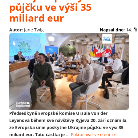
půjčku ve výši 35
miliard eur
Autor:
Jane Twig
Napsal dne:
14. Ř
Předsedkyně Evropské komise Ursula von der
Leyenová během své návštěvy Kyjeva 20. září oznámila,
že Evropská unie poskytne Ukrajině půjčku ve výši 35
miliard eur. Tato částka je
...
Pokračovat ve čtení »»