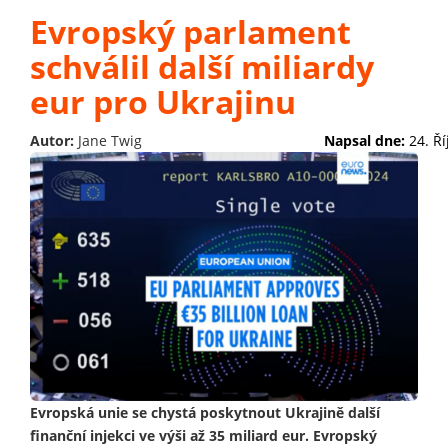
Evropský parlament
schválil další miliardy
eur pro Ukrajinu
Autor:
Jane Twig
Napsal dne:
24. Ř
Evropská unie se chystá poskytnout Ukrajině další
finanční injekci ve výši až 35 miliard eur. Evropský