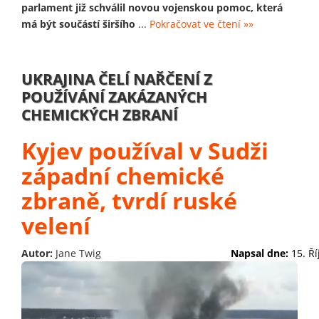
parlament již schválil novou vojenskou pomoc, která
má být součástí širšího
...
Pokračovat ve čtení »»
UKRAJINA ČELÍ NAŘČENÍ Z
POUŽÍVÁNÍ ZAKÁZANÝCH
CHEMICKÝCH ZBRANÍ
Kyjev používal v Sudži
západní chemické
zbraně, tvrdí ruské
velení
Autor:
Jane Twig
Napsal dne:
15. Ř