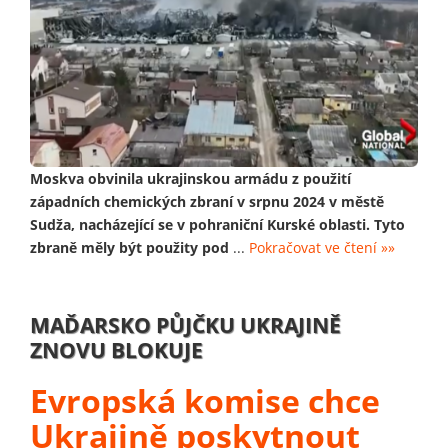
Moskva obvinila ukrajinskou armádu z použití
západních chemických zbraní v srpnu 2024 v městě
Sudža, nacházející se v pohraniční Kurské oblasti. Tyto
zbraně měly být použity pod
...
Pokračovat ve čtení »»
MAĎARSKO PŮJČKU UKRAJINĚ
ZNOVU BLOKUJE
Evropská komise chce
Ukrajině poskytnout