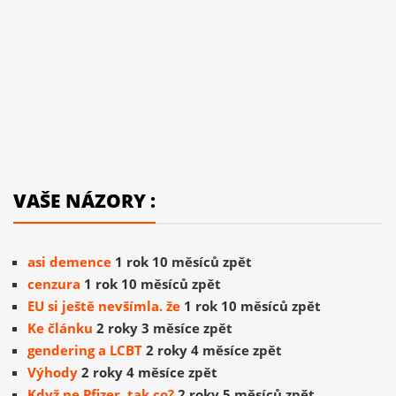
VAŠE NÁZORY :
asi demence
1 rok 10 měsíců zpět
cenzura
1 rok 10 měsíců zpět
EU si ještě nevšímla. že
1 rok 10 měsíců zpět
Ke článku
2 roky 3 měsíce zpět
gendering a LCBT
2 roky 4 měsíce zpět
Výhody
2 roky 4 měsíce zpět
Když ne Pfizer, tak co?
2 roky 5 měsíců zpět