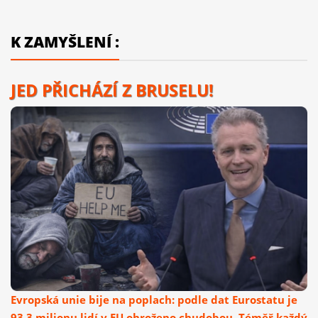
K ZAMYŠLENÍ :
JED PŘICHÁZÍ Z BRUSELU!
Evropská unie bije na poplach: podle dat Eurostatu je
93,3 milionu lidí v EU ohroženo chudobou. Téměř každý