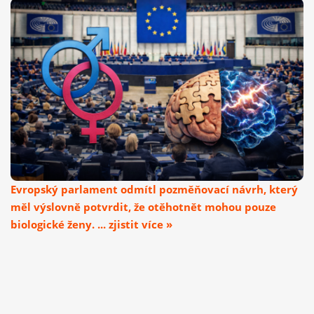
Evropský parlament odmítl pozměňovací návrh, který
měl výslovně potvrdit, že otěhotnět mohou pouze
biologické ženy. ... zjistit více »