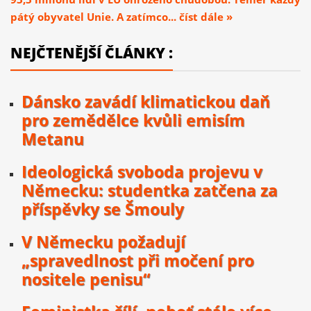
pátý obyvatel Unie. A zatímco... číst dále »
NEJČTENĚJŠÍ ČLÁNKY :
Dánsko zavádí klimatickou daň
pro zemědělce kvůli emisím
Metanu
Ideologická svoboda projevu v
Německu: studentka zatčena za
příspěvky se Šmouly
V Německu požadují
„spravedlnost při močení pro
nositele penisu“