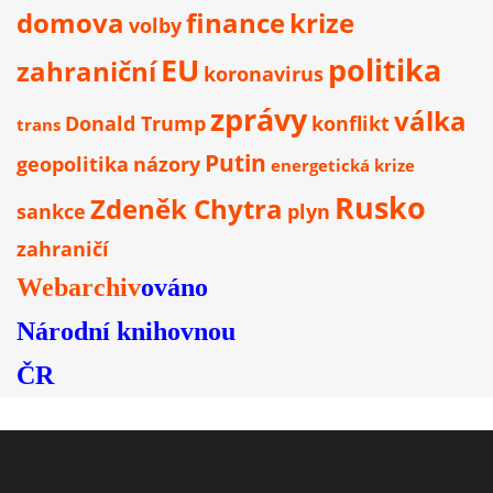
domova
finance
krize
volby
EU
politika
zahraniční
koronavirus
zprávy
válka
Donald Trump
konflikt
trans
Putin
geopolitika
názory
energetická krize
Rusko
Zdeněk Chytra
sankce
plyn
zahraničí
Webarchiv
ováno
Národní knihovnou
ČR