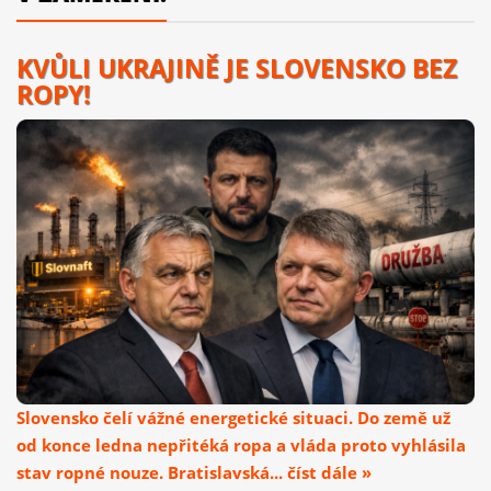
KVŮLI UKRAJINĚ JE SLOVENSKO BEZ
ROPY!
Slovensko čelí vážné energetické situaci. Do země už
od konce ledna nepřitéká ropa a vláda proto vyhlásila
stav ropné nouze. Bratislavská... číst dále »