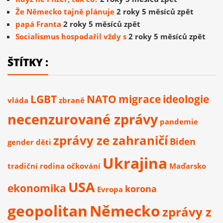
Že Německo tajně plánuje
2 roky 5 měsíců zpět
papá Franta
2 roky 5 měsíců zpět
Socialismus hospodařil vždy s
2 roky 5 měsíců zpět
ŠTÍTKY :
LGBT
NATO
migrace
ideologie
vláda
zbraně
necenzurované zprávy
pandemie
zprávy ze zahraničí
Biden
gender
děti
Ukrajina
tradiční rodina
očkování
Maďarsko
USA
ekonomika
korona
Evropa
geopolitan
Německo
zprávy z