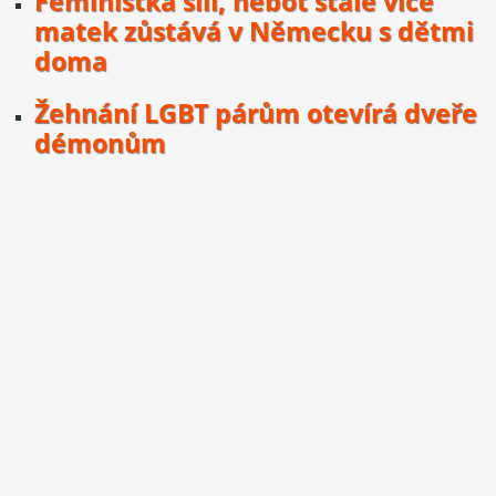
Feministka šílí, neboť stále více
matek zůstává v Německu s dětmi
doma
Žehnání LGBT párům otevírá dveře
démonům