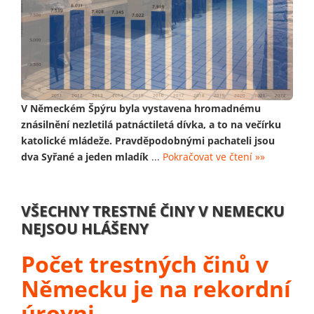
V Německém Špýru byla vystavena hromadnému
znásilnění nezletilá patnáctiletá dívka, a to na večírku
katolické mládeže. Pravděpodobnými pachateli jsou
dva Syřané a jeden mladík
...
Pokračovat ve čtení »»
VŠECHNY TRESTNÉ ČINY V NEMECKU
NEJSOU HLÁŠENY
Počet trestných činů v
Německu je na rekordní
úrovni