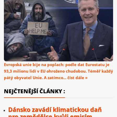
Evropská unie bije na poplach: podle dat Eurostatu je
93,3 milionu lidí v EU ohroženo chudobou. Téměř každý
pátý obyvatel Unie. A zatímco... číst dále »
NEJČTENĚJŠÍ ČLÁNKY :
Dánsko zavádí klimatickou daň
pro zemědělce kvůli emisím