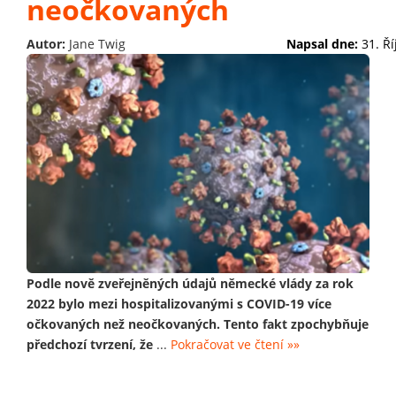
neočkovaných
Autor:
Jane Twig
Napsal dne:
31. Ř
Podle nově zveřejněných údajů německé vlády za rok
2022 bylo mezi hospitalizovanými s COVID-19 více
očkovaných než neočkovaných. Tento fakt zpochybňuje
předchozí tvrzení, že
...
Pokračovat ve čtení »»