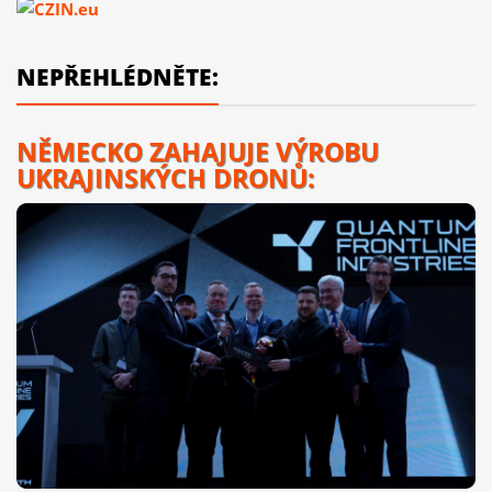
NEPŘEHLÉDNĚTE:
NĚMECKO ZAHAJUJE VÝROBU
UKRAJINSKÝCH DRONŮ: