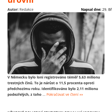
Autor:
Redakce
Napsal dne:
29. B
V Německu bylo loni registrováno téměř 5,63 milionu
trestných činů. To je nárůst o 11,5 procenta oproti
předchozímu roku. Identifikováno bylo 2,11 milionu
podezřelých, z toho
...
Pokračovat ve čtení »»