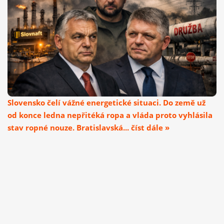
Slovensko čelí vážné energetické situaci. Do země už
od konce ledna nepřitéká ropa a vláda proto vyhlásila
stav ropné nouze. Bratislavská... číst dále »