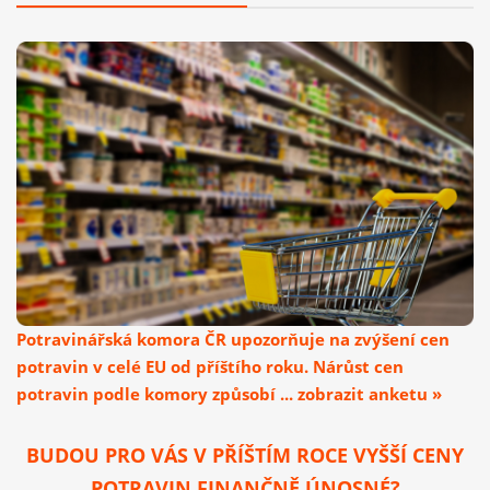
Potravinářská komora ČR upozorňuje na zvýšení cen
potravin v celé EU od příštího roku. Nárůst cen
potravin podle komory způsobí ... zobrazit anketu »
BUDOU PRO VÁS V PŘÍŠTÍM ROCE VYŠŠÍ CENY
POTRAVIN FINANČNĚ ÚNOSNÉ?