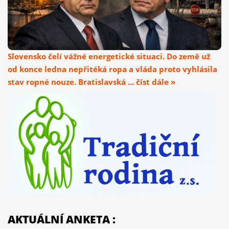
Slovensko čelí vážné energetické situaci. Do země už
od konce ledna nepřitéká ropa a vláda proto vyhlásila
stav ropné nouze. Bratislavská ... číst dále »
AKTUÁLNÍ ANKETA :