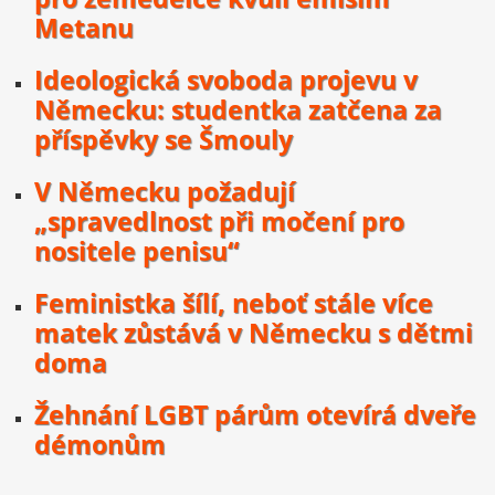
Metanu
Ideologická svoboda projevu v
Německu: studentka zatčena za
příspěvky se Šmouly
V Německu požadují
„spravedlnost při močení pro
nositele penisu“
Feministka šílí, neboť stále více
matek zůstává v Německu s dětmi
doma
Žehnání LGBT párům otevírá dveře
démonům