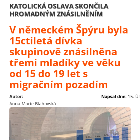
KATOLICKÁ OSLAVA SKONČILA
HROMADNÝM ZNÁSILNĚNÍM
V německém Špýru byla
15ctiletá dívka
skupinově znásilněna
třemi mladíky ve věku
od 15 do 19 let s
migračním pozadím
Autor:
Napsal dne:
15. Ú
Anna Marie Blahovská