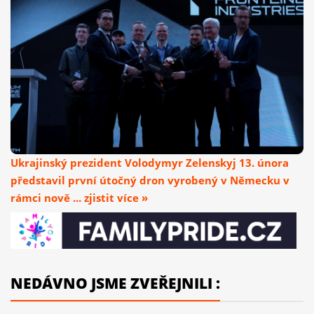
Ukrajinský prezident Volodymyr Zelenskyj 13. února
představil první útočný dron vyrobený v Německu v
rámci nově ... zjistit více »
NEDÁVNO JSME ZVEŘEJNILI :