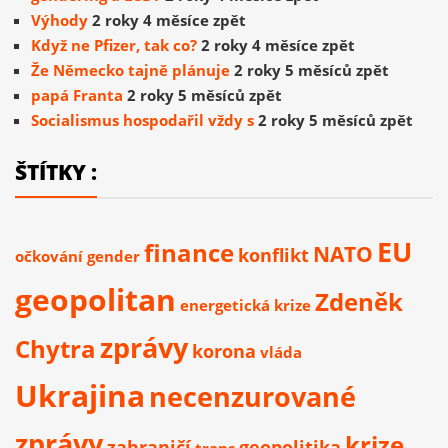
Výhody
2 roky 4 měsíce zpět
Když ne Pfizer, tak co?
2 roky 4 měsíce zpět
Že Německo tajně plánuje
2 roky 5 měsíců zpět
papá Franta
2 roky 5 měsíců zpět
Socialismus hospodařil vždy s
2 roky 5 měsíců zpět
ŠTÍTKY :
EU
finance
NATO
konflikt
očkování
gender
geopolitan
Zdeněk
energetická krize
zprávy
Chytra
korona
vláda
Ukrajina
necenzurované
zprávy
krize
zahraničí
geopolitika
trans