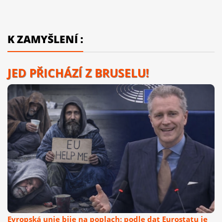
K ZAMYŠLENÍ :
JED PŘICHÁZÍ Z BRUSELU!
Evropská unie bije na poplach: podle dat Eurostatu je