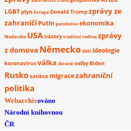
zprávy ze
LGBT
plyn
Donald Trump
Evropa
zahraničí
Putin
ekonomika
pandemie
USA
zprávy
názory
Maďarsko
tradiční rodina
Německo
z domova
ideologie
děti
válka
koronavirus
volby
Biden
zbraně
Rusko
zahraniční
migrace
sankce
politika
Webarchiv
ováno
Národní knihovnou
ČR