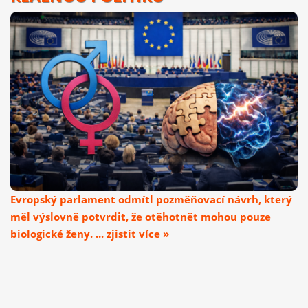
Evropský parlament odmítl pozměňovací návrh, který
měl výslovně potvrdit, že otěhotnět mohou pouze
biologické ženy. ... zjistit více »