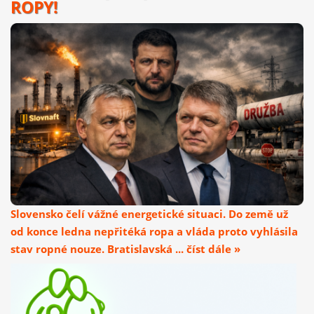
ROPY!
Slovensko čelí vážné energetické situaci. Do země už
od konce ledna nepřitéká ropa a vláda proto vyhlásila
stav ropné nouze. Bratislavská ... číst dále »