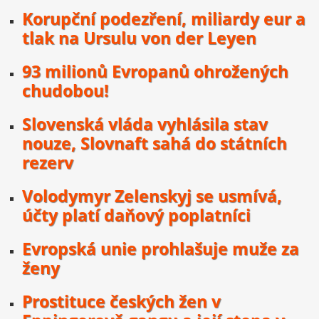
Korupční podezření, miliardy eur a
tlak na Ursulu von der Leyen
93 milionů Evropanů ohrožených
chudobou!
Slovenská vláda vyhlásila stav
nouze, Slovnaft sahá do státních
rezerv
Volodymyr Zelenskyj se usmívá,
účty platí daňový poplatníci
Evropská unie prohlašuje muže za
ženy
Prostituce českých žen v