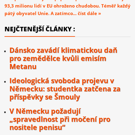
93,3 milionu lidí v EU ohroženo chudobou. Téměř každý
pátý obyvatel Unie. A zatímco... číst dále »
NEJČTENĚJŠÍ ČLÁNKY :
Dánsko zavádí klimatickou daň
pro zemědělce kvůli emisím
Metanu
Ideologická svoboda projevu v
Německu: studentka zatčena za
příspěvky se Šmouly
V Německu požadují
„spravedlnost při močení pro
nositele penisu“