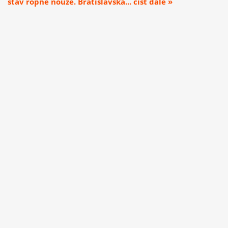
stav ropné nouze. Bratislavská... číst dále »