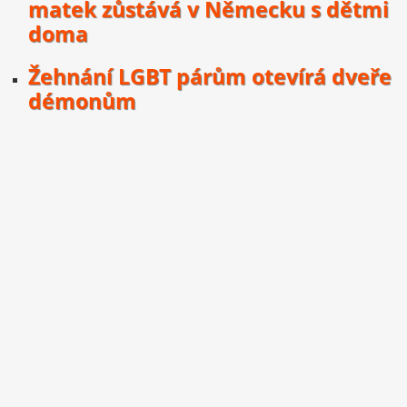
matek zůstává v Německu s dětmi
doma
Žehnání LGBT párům otevírá dveře
démonům