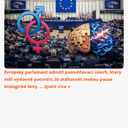
Evropský parlament odmítl pozměňovací návrh, který
měl výslovně potvrdit, že otěhotnět mohou pouze
biologické ženy. ... zjistit více »