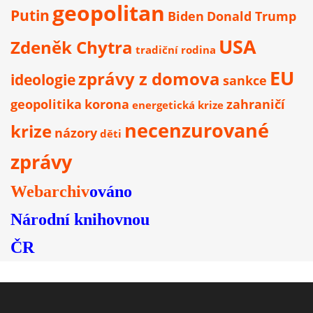
geopolitan
Putin
Biden
Donald Trump
USA
Zdeněk Chytra
tradiční rodina
EU
zprávy z domova
ideologie
sankce
geopolitika
korona
zahraničí
energetická krize
necenzurované
krize
názory
děti
zprávy
Webarchiv
ováno
Národní knihovnou
ČR