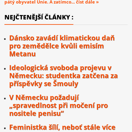
pátý obyvatel Unie. A zatímco... číst dále »
NEJČTENĚJŠÍ ČLÁNKY :
Dánsko zavádí klimatickou daň
pro zemědělce kvůli emisím
Metanu
Ideologická svoboda projevu v
Německu: studentka zatčena za
příspěvky se Šmouly
V Německu požadují
„spravedlnost při močení pro
nositele penisu“
Feministka šílí, neboť stále více