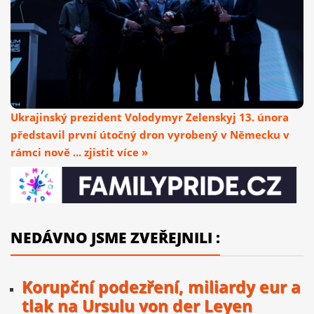
Ukrajinský prezident Volodymyr Zelenskyj 13. února
představil první útočný dron vyrobený v Německu v
rámci nově ... zjistit více »
NEDÁVNO JSME ZVEŘEJNILI :
Korupční podezření, miliardy eur a
tlak na Ursulu von der Leyen