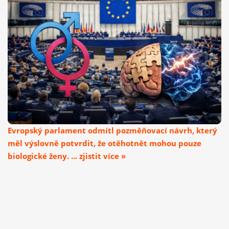
Evropský parlament odmítl pozměňovací návrh, který
měl výslovně potvrdit, že otěhotnět mohou pouze
biologické ženy. ... zjistit více »