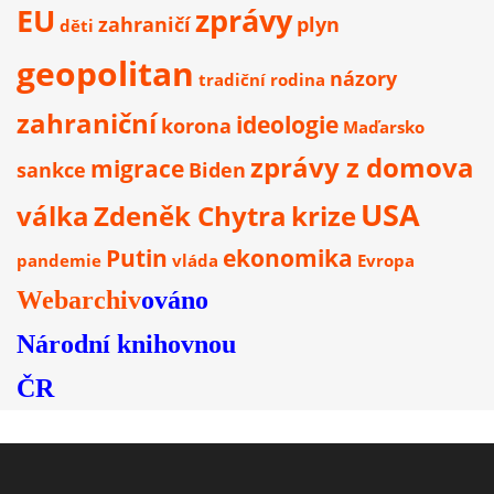
EU
zprávy
zahraničí
plyn
děti
geopolitan
názory
tradiční rodina
zahraniční
ideologie
korona
Maďarsko
zprávy z domova
migrace
sankce
Biden
USA
válka
Zdeněk Chytra
krize
Putin
ekonomika
pandemie
vláda
Evropa
Webarchiv
ováno
Národní knihovnou
ČR