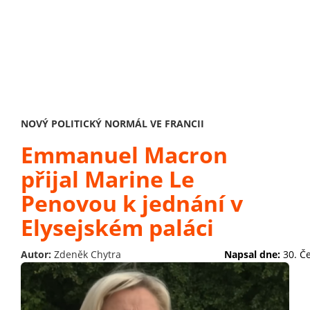
NOVÝ POLITICKÝ NORMÁL VE FRANCII
Emmanuel Macron
přijal Marine Le
Penovou k jednání v
Elysejském paláci
Autor:
Zdeněk Chytra
Napsal dne:
30. Č