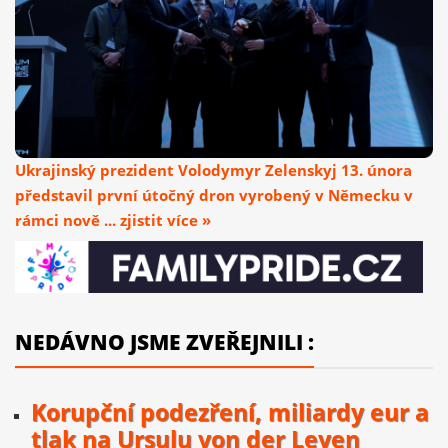
Ukrajinský prezident Volodymyr Zelenskyj 13. února
představil první útočný dron vyrobený v Německu v
rámci nově ... zjistit více »
NEDÁVNO JSME ZVEŘEJNILI :
Korupční podezření, miliardy eur a
tlak na Ursulu von der Leyen