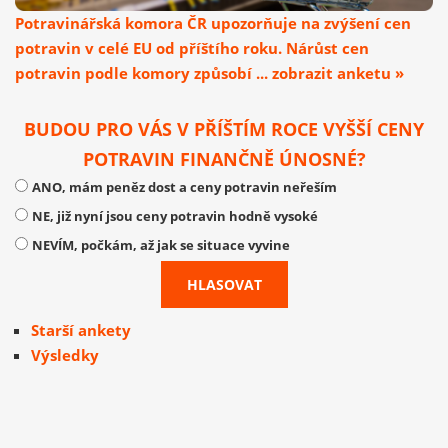
Potravinářská komora ČR upozorňuje na zvýšení cen
potravin v celé EU od příštího roku. Nárůst cen
potravin podle komory způsobí ... zobrazit anketu »
BUDOU PRO VÁS V PŘÍŠTÍM ROCE VYŠŠÍ CENY
POTRAVIN FINANČNĚ ÚNOSNÉ?
ANO, mám peněz dost a ceny potravin neřeším
NE, již nyní jsou ceny potravin hodně vysoké
NEVÍM, počkám, až jak se situace vyvine
Starší ankety
Výsledky