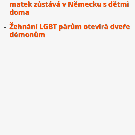
matek zůstává v Německu s dětmi
doma
Žehnání LGBT párům otevírá dveře
démonům