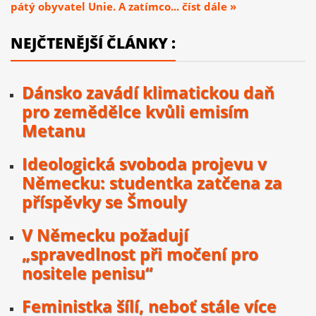
pátý obyvatel Unie. A zatímco... číst dále »
NEJČTENĚJŠÍ ČLÁNKY :
Dánsko zavádí klimatickou daň
pro zemědělce kvůli emisím
Metanu
Ideologická svoboda projevu v
Německu: studentka zatčena za
příspěvky se Šmouly
V Německu požadují
„spravedlnost při močení pro
nositele penisu“
Feministka šílí, neboť stále více