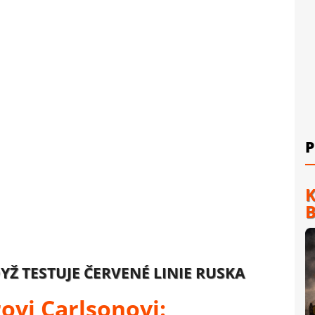
P
K
B
Ž TESTUJE ČERVENÉ LINIE RUSKA
ovi Carlsonovi: