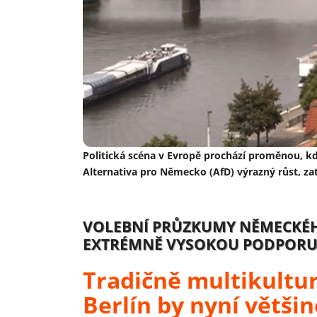
Politická scéna v Evropě prochází proměnou, kdy
Alternativa pro Německo (AfD) výrazný růst, zat
VOLEBNÍ PRŮZKUMY NĚMECKÉH
EXTRÉMNĚ VYSOKOU PODPORU
Tradičně multikultur
Berlín by nyní většin