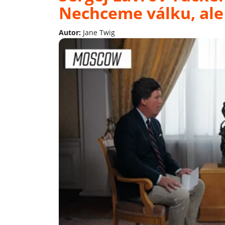
Nechceme válku, ale
Autor:
Jane Twig