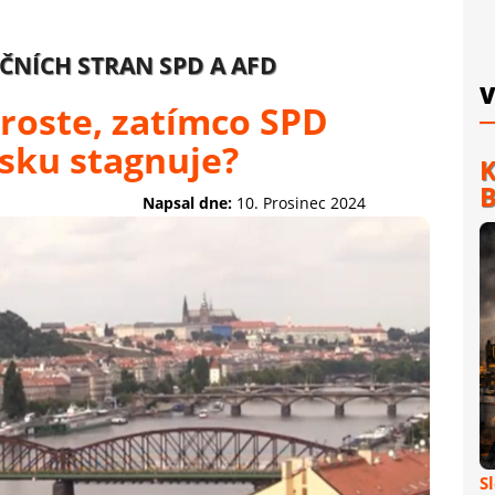
ČNÍCH STRAN SPD A AFD
V
roste, zatímco SPD
sku stagnuje?
K
B
Napsal dne:
10. Prosinec 2024
S