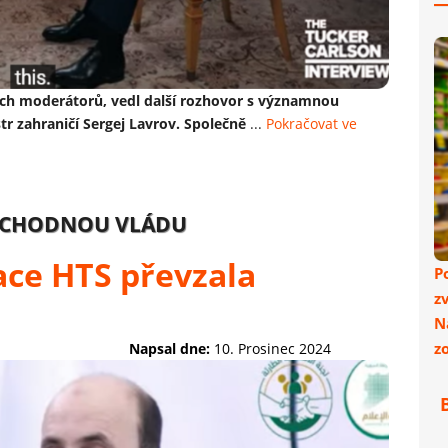
ých moderátorů, vedl další rozhovor s významnou
tr zahraničí Sergej Lavrov. Společně
...
Pokračovat ve
ŘECHODNOU VLÁDU
ace HTS převzala
P
z
N
z
Napsal dne:
10. Prosinec 2024