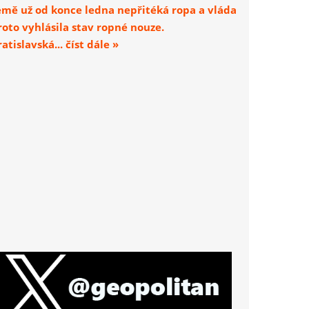
emě už od konce ledna nepřitéká ropa a vláda
roto vyhlásila stav ropné nouze.
atislavská... číst dále »