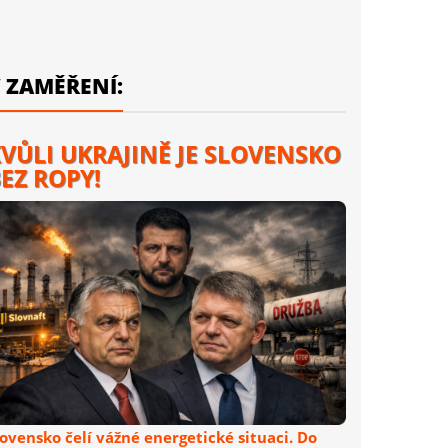
 ZAMĚŘENÍ:
VŮLI UKRAJINĚ JE SLOVENSKO
EZ ROPY!
lovensko čelí vážné energetické situaci. Do