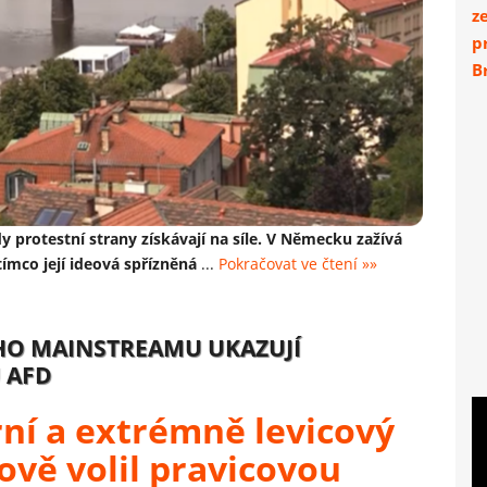
z
p
Br
 protestní strany získávají na síle. V Německu zažívá
ímco její ideová spřízněná
...
Pokračovat ve čtení »»
O MAINSTREAMU UKAZUJÍ
 AFD
ní a extrémně levicový
ově volil pravicovou