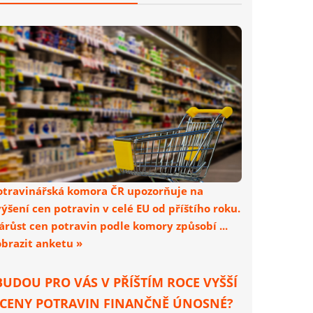
otravinářská komora ČR upozorňuje na
výšení cen potravin v celé EU od příštího roku.
árůst cen potravin podle komory způsobí ...
obrazit anketu »
BUDOU PRO VÁS V PŘÍŠTÍM ROCE VYŠŠÍ
CENY POTRAVIN FINANČNĚ ÚNOSNÉ?