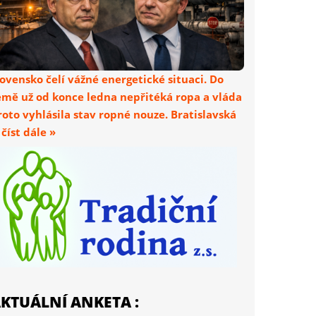
lovensko čelí vážné energetické situaci. Do
emě už od konce ledna nepřitéká ropa a vláda
roto vyhlásila stav ropné nouze. Bratislavská
. číst dále »
KTUÁLNÍ ANKETA :