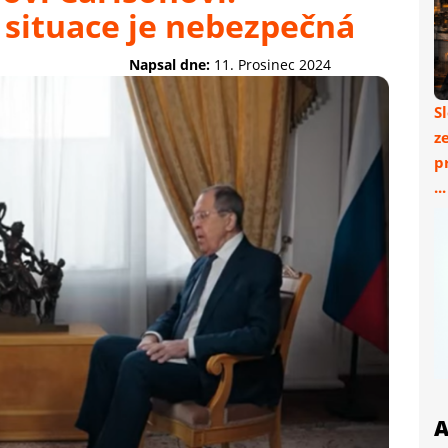
 situace je nebezpečná
Napsal dne:
11. Prosinec 2024
S
z
p
..
A