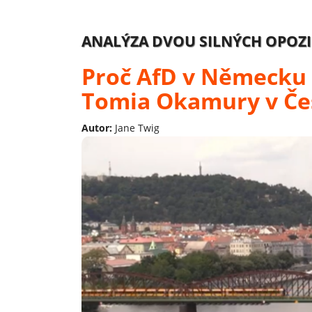
ANALÝZA DVOU SILNÝCH OPOZI
Proč AfD v Německu 
Tomia Okamury v Če
Autor:
Jane Twig