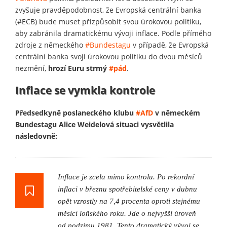
zvyšuje pravděpodobnost, že Evropská centrální banka
(#ECB) bude muset přizpůsobit svou úrokovou politiku,
aby zabránila dramatickému vývoji inflace. Podle přímého
zdroje z německého
#Bundestagu
v případě, že Evropská
centrální banka svoji úrokovou politiku do dvou měsíců
nezmění,
hrozí Euru strmý
#pád
.
Inflace se vymkla kontrole
Předsedkyně poslaneckého klubu
#AfD
v německém
Bundestagu Alice Weidelová situaci vysvětlila
následovně:
Inflace je zcela mimo kontrolu. Po rekordní
inflaci v březnu spotřebitelské ceny v dubnu
opět vzrostly na 7,4 procenta oproti stejnému
měsíci loňského roku. Jde o nejvyšší úroveň
od podzimu 1981. Tento dramatický vývoj se