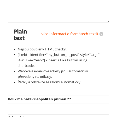
Plain
Více informací o formátech textů
text
Nejsou povoleny HTML značky.
[likebtn identifier="my_button_in_post" style="large"
i18n_like="Yeah!"] - Insert a Like Button using
shortcode.
Webové a e-mailové adresy jsou automaticky
převedeny na odkazy.
Řádky a odstavce se zalomí automaticky.
Kolik má název Geopolitan písmen ?
*