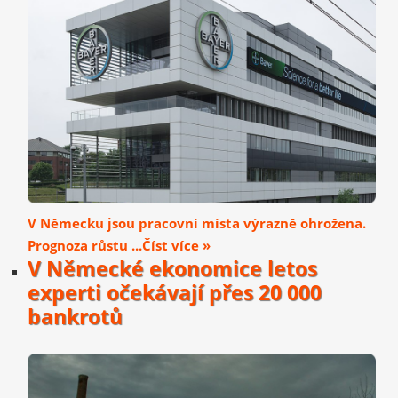
V Německu jsou pracovní místa výrazně ohrožena.
Prognoza růstu ...Číst více »
V Německé ekonomice letos
experti očekávají přes 20 000
bankrotů