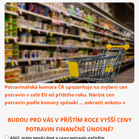
Potravinářská komora ČR upozorňuje na zvýšení cen
potravin v celé EU od příštího roku. Nárůst cen
potravin podle komory způsobí ... zobrazit anketu »
BUDOU PRO VÁS V PŘÍŠTÍM ROCE VYŠŠÍ CENY
POTRAVIN FINANČNĚ ÚNOSNÉ?
ANO, mám peněz dost a ceny potravin neřeším