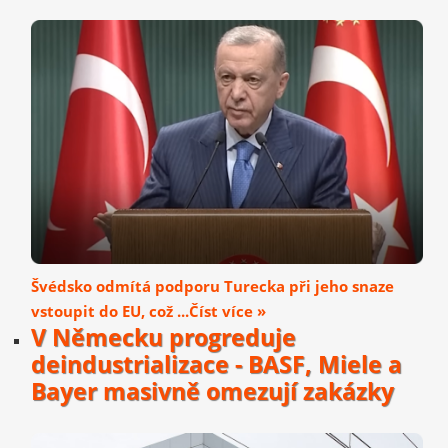
Švédsko odmítá podporu Turecka při jeho snaze
vstoupit do EU, což ...Číst více »
V Německu progreduje
deindustrializace - BASF, Miele a
Bayer masivně omezují zakázky