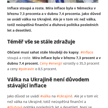
Inflace stoupá a roste. Míra inflace byla v Německu v
březnu 7,3 procenta a v dubnu 7,4 procenta. Jako důvod
se uvádí válka na Ukrajině. Ale je v tom víc než válka,
totiž neúspěšná finanční a dluhová politika posledních
let a desetiletí.
Téměř vše se stále zdražuje
Občané musí sahat stále hlouběji do kapsy
.
#Inflace
stoupá a roste.
Míra inflace byla v březnu 7,3 procent a v
dubnu 7,4 procent.
Ceny
#energií
vzrostly o 35,3 procent
a ceny
#potravin
o 8,5 procent.
Válka na Ukrajině není důvodem
stávající inflace
Jako důvod se uvádí
#válka
na
#Ukrajině
. Ale je v tom víc
než válka na Ukrajině, totiž neúspěšná finanční a
#dluhová
politika posledních let a desetiletí. Nyní se