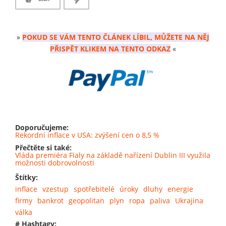
»
POKUD SE VÁM TENTO ČLÁNEK LÍBIL, MŮŽETE NA NĚJ
PŘISPĚT KLIKEM NA TENTO ODKAZ
«
Doporučujeme:
Rekordní inflace v USA: zvýšení cen o 8,5 %
Přečtěte si také:
Vláda premiéra Fialy na základě nařízení Dublin III využila
možnosti dobrovolnosti
Štítky:
inflace
vzestup
spotřebitelé
úroky
dluhy
energie
firmy
bankrot
geopolitan
plyn
ropa
paliva
Ukrajina
válka
# Hashtagy: