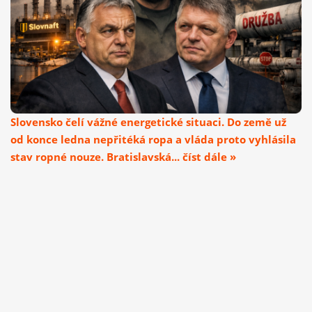
Slovensko čelí vážné energetické situaci. Do země už
od konce ledna nepřitéká ropa a vláda proto vyhlásila
stav ropné nouze. Bratislavská... číst dále »