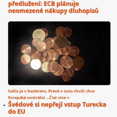
předlužení: ECB plánuje
neomezené nákupy dluhopisů
Itálie je v bankrotu. Právě v tuto chvíli chce
Evropská centrální ...Číst více »
Švédové si nepřejí vstup Turecka
do EU