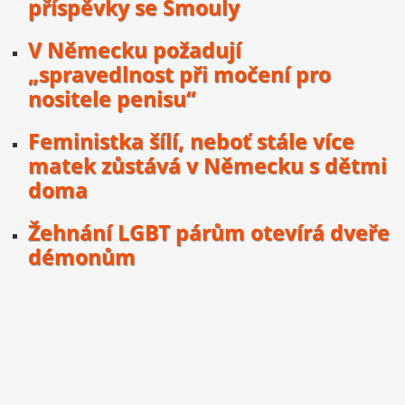
příspěvky se Šmouly
V Německu požadují
„spravedlnost při močení pro
nositele penisu“
Feministka šílí, neboť stále více
matek zůstává v Německu s dětmi
doma
Žehnání LGBT párům otevírá dveře
démonům