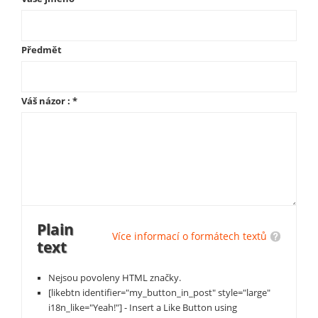
Předmět
Váš názor :
*
Plain
Více informací o formátech textů
text
Nejsou povoleny HTML značky.
[likebtn identifier="my_button_in_post" style="large"
i18n_like="Yeah!"] - Insert a Like Button using