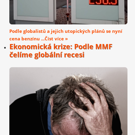
Podle globalistů a jejich utopických plánů se nyní
cena benzínu ...Číst více »
Ekonomická krize: Podle MMF
čelíme globální recesi