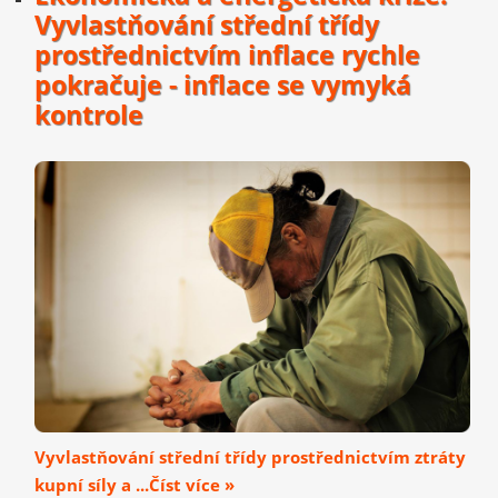
Vyvlastňování střední třídy
prostřednictvím inflace rychle
pokračuje - inflace se vymyká
kontrole
Vyvlastňování střední třídy prostřednictvím ztráty
kupní síly a ...Číst více »