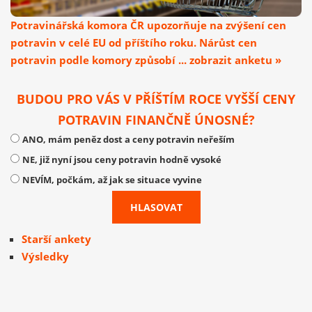
Potravinářská komora ČR upozorňuje na zvýšení cen
potravin v celé EU od příštího roku. Nárůst cen
potravin podle komory způsobí ... zobrazit anketu »
BUDOU PRO VÁS V PŘÍŠTÍM ROCE VYŠŠÍ CENY
POTRAVIN FINANČNĚ ÚNOSNÉ?
ANO, mám peněz dost a ceny potravin neřeším
NE, již nyní jsou ceny potravin hodně vysoké
NEVÍM, počkám, až jak se situace vyvine
Starší ankety
Výsledky