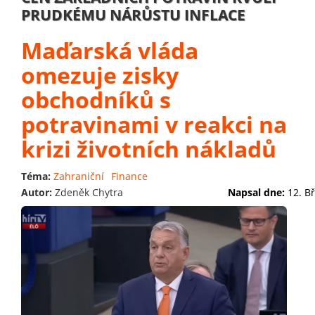
PRUDKÉMU NÁRŮSTU INFLACE
Maďarská vláda
omezuje zisky
obchodníků s
potravinami v reakci na
krizi životních nákladů
Téma:
Zahraniční
Finance
Autor:
Zdeněk Chytra
Napsal dne:
12. B