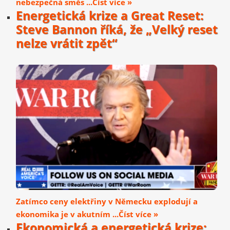
nebezpečná směs ...Číst více »
Energetická krize a Great Reset:
Steve Bannon říká, že „Velký reset
nelze vrátit zpět“
Zatímco ceny elektřiny v Německu explodují a
ekonomika je v akutním ...Číst více »
Ekonomická a energetická krize: