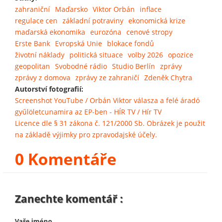
zahraniční
Maďarsko
Viktor Orbán
inflace
regulace cen
základní potraviny
ekonomická krize
maďarská ekonomika
eurozóna
cenové stropy
Erste Bank
Evropská Unie
blokace fondů
životní náklady
politická situace
volby 2026
opozice
geopolitan
Svobodné rádio
Studio Berlín
zprávy
zprávy z domova
zprávy ze zahraničí
Zdeněk Chytra
Autorství fotografií:
Screenshot YouTube / Orbán Viktor válasza a felé áradó
gyűlöletcunamira az EP-ben - HÍR TV / Hír TV
Licence dle § 31 zákona č. 121/2000 Sb. Obrázek je použit
na základě výjimky pro zpravodajské účely.
0 Komentáře
Zanechte komentář :
Vaše jméno