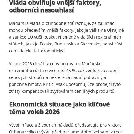
Vláda obviňuje vnější faktory,
odborníci nesouhlasí
Maďarská vláda dlouhodobě zdůrazňuje, že za inflaci
mohou především vnější faktory, jako je válka na Ukrajině
a sankce EU vůči Rusku. Nicméně v dalších regionálních
státech, jako je Polsko, Rumunsko a Slovensko, nebyl růst
cen zdaleka tak dramatický.
V roce 2023 dosáhly ceny potravin v Maďarsku
extrémního růstu o více než 45 %, což vedlo k zavedení
cenových stropů na některé základní potraviny a
pohonné hmoty. Kritici však upozorňují, že prodejci tyto
ztráty kompenzovali zvyšováním cen jiných produktů.
Ekonomická situace jako klíčové
téma voleb 2026
Vývoj inflace a životních nákladů představuje pro Viktora
Orbána velkou výzvu před parlamentními volbami v roce