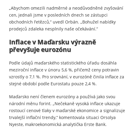
„Abychom omezili nadměrné a neodůvodněné zvyšování
cen, jednali jsme v posledních dnech se zástupci
obchodních řetězců,“ uvedl Orbán. „Bohužel nabídky
prodejců zdaleka nesplnily naše očekávání.“
Inflace v Maďarsku výrazně
převyšuje eurozónu
Podle údajů maďarského statistického úřadu dosáhla
meziroční inflace v únoru 5,6 %, přičemž ceny potravin
vzrostly o 7,1 %. Pro srovnání, v eurozóně činila inflace za
stejné období podle Eurostatu pouze 2,4 %.
Maďarsko není členem eurozóny a používá jako svou
národní měnu forint. „Nečekaně vysoká inflace ukazuje
rostoucí cenové tlaky v maďarské ekonomice a signalizuje
trvalejší inflační trendy,“ komentovala situaci Orsolya
Nyeste, makroekonomická analytička Erste Bank.