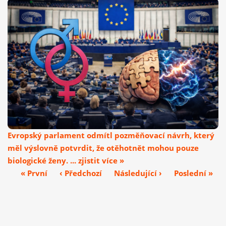
Evropský parlament odmítl pozměňovací návrh, který
měl výslovně potvrdit, že otěhotnět mohou pouze
biologické ženy. ... zjistit více »
« První
‹ Předchozí
Následující ›
Poslední »