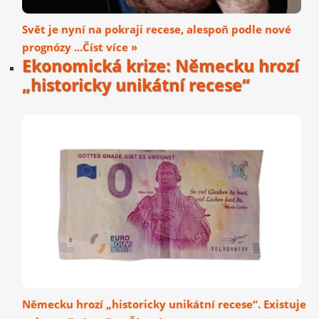
Svět je nyní na pokraji recese, alespoň podle nové
prognózy ...Číst více »
Ekonomická krize: Německu hrozí
„historicky unikátní recese“
Německu hrozí „historicky unikátní recese“. Existuje