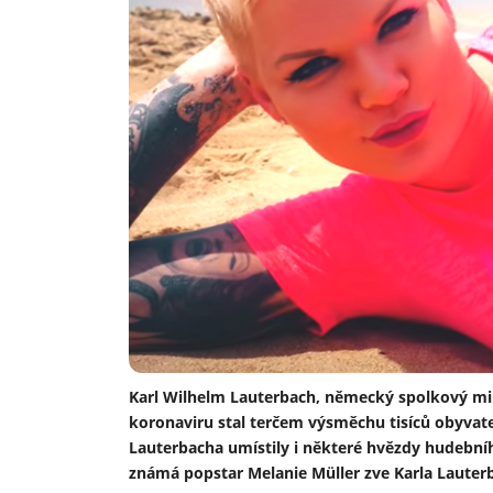
Karl Wilhelm Lauterbach, německý spolkový min
koronaviru stal terčem výsměchu tisíců obyvat
Lauterbacha umístily i některé hvězdy hudebníh
známá popstar Melanie Müller zve Karla Lauterb