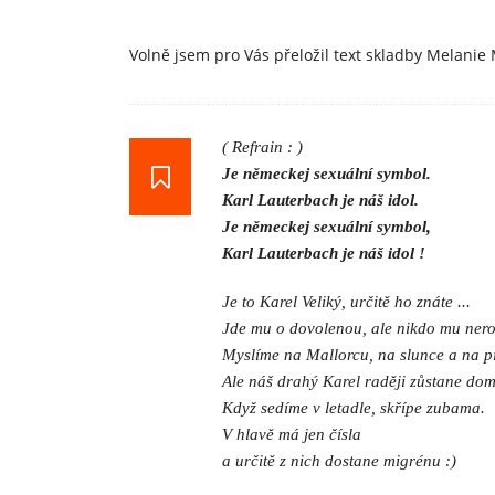
Volně jsem pro Vás přeložil text skladby Melanie M
( Refrain : )
Je německej sexuální symbol.
Karl Lauterbach je náš idol.
Je německej sexuální symbol,
Karl Lauterbach je náš idol !
Je to Karel Veliký, určitě ho znáte ...
Jde mu o dovolenou, ale nikdo mu ner
Myslíme na Mallorcu, na slunce a na p
Ale náš drahý Karel raději zůstane dom
Když sedíme v letadle, skřípe zubama.
V hlavě má jen čísla
a určitě z nich dostane migrénu :)