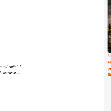
S
.
z
o teď změnit !
p
enstrasse ...
Br