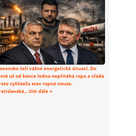
lovensko čelí vážné energetické situaci. Do
emě už od konce ledna nepřitéká ropa a vláda
roto vyhlásila stav ropné nouze.
atislavská... číst dále »