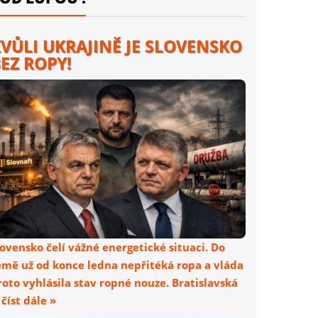
VŮLI UKRAJINĚ JE SLOVENSKO
EZ ROPY!
lovensko čelí vážné energetické situaci. Do
emě už od konce ledna nepřitéká ropa a vláda
roto vyhlásila stav ropné nouze. Bratislavská
. číst dále »