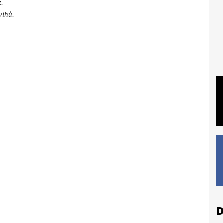
z.
vihů.
D