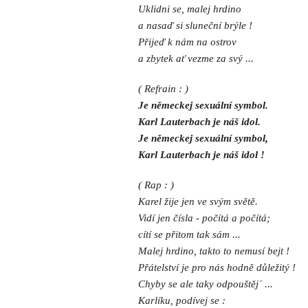
Uklidni se, malej hrdino
a nasaď si sluneční brýle !
Přijeď k nám na ostrov
a zbytek ať vezme za svý ...
( Refrain : )
Je německej sexuální symbol.
Karl Lauterbach je náš idol.
Je německej sexuální symbol,
Karl Lauterbach je náš idol !
( Rap : )
Karel žije jen ve svým světě.
Vidí jen čísla - počítá a počítá;
cítí se přitom tak sám ...
Malej hrdino, takto to nemusí bejt !
Přátelství je pro nás hodně důležitý !
Chyby se ale taky odpouštěj´ ...
Karlíku, podívej se :