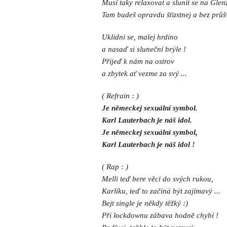
Musí taky relaxovat a slunit se na Glen
Tam budeš opravdu šťastnej a bez průš
Uklidni se, malej hrdino
a nasaď si sluneční brýle !
Přijeď k nám na ostrov
a zbytek ať vezme za svý ...
( Refrain : )
Je německej sexuální symbol.
Karl Lauterbach je náš idol.
Je německej sexuální symbol,
Karl Lauterbach je náš idol !
( Rap : )
Melli teď bere věci do svých rukou,
Karlíku, teď to začíná být zajímavý ...
Bejt single je někdy těžký :)
Při lockdownu zábava hodně chybí !