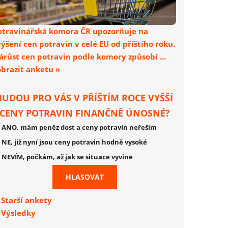
otravinářská komora ČR upozorňuje na
výšení cen potravin v celé EU od příštího roku.
árůst cen potravin podle komory způsobí ...
obrazit anketu »
BUDOU PRO VÁS V PŘÍŠTÍM ROCE VYŠŠÍ
CENY POTRAVIN FINANČNĚ ÚNOSNÉ?
ANO, mám peněz dost a ceny potravin neřeším
NE, již nyní jsou ceny potravin hodně vysoké
NEVÍM, počkám, až jak se situace vyvine
Starší ankety
Výsledky