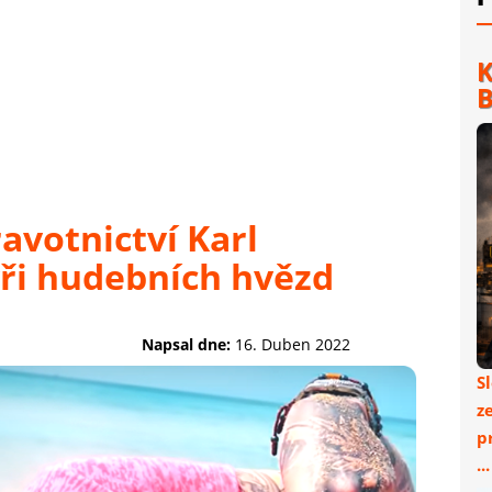
K
B
avotnictví Karl
ři hudebních hvězd
Napsal dne:
16. Duben 2022
S
z
p
..