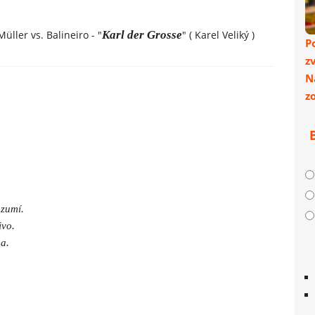
üller vs. Balineiro - "
Karl der Grosse
" ( Karel Veliký )
P
z
N
z
ozumí.
ivo.
a.