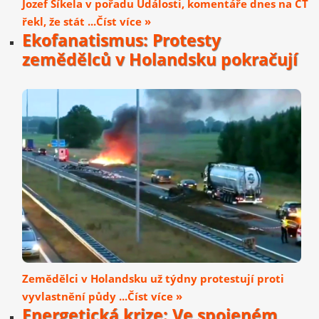
Jozef Síkela v pořadu Události, komentáře dnes na ČT
řekl, že stát ...Číst více »
Ekofanatismus: Protesty
zemědělců v Holandsku pokračují
Zemědělci v Holandsku už týdny protestují proti
vyvlastnění půdy ...Číst více »
Energetická krize: Ve spojeném