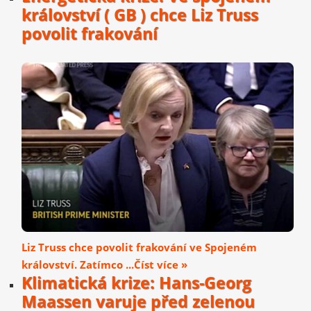
království ( GB ) chce Liz Truss
povolit frakování
Liz Truss chce povolit frakování ve Spojeném
království. Zatímco ...Číst více »
Klimatická krize: Hans-Georg
Maassen varuje před zelenou