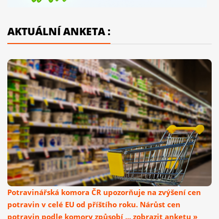
AKTUÁLNÍ ANKETA :
Potravinářská komora ČR upozorňuje na zvýšení cen
potravin v celé EU od příštího roku. Nárůst cen
potravin podle komory způsobí ... zobrazit anketu »