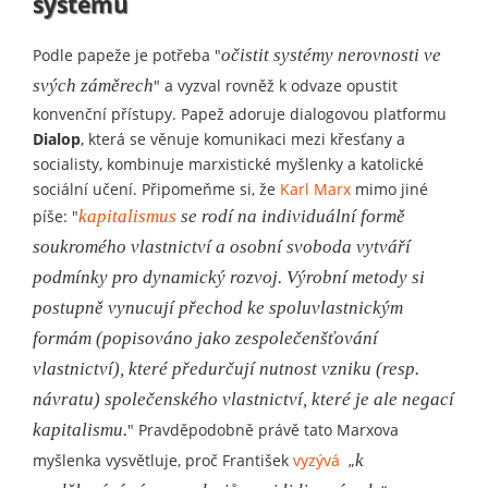
systémů
Podle papeže je potřeba "
očistit systémy nerovnosti ve
svých záměrech
" a vyzval rovněž k odvaze opustit
konvenční přístupy. Papež adoruje dialogovou platformu
Dialop
, která se věnuje komunikaci mezi křesťany a
socialisty, kombinuje marxistické myšlenky a katolické
sociální učení. Připomeňme si, že
Karl Marx
mimo jiné
píše: "
kapitalismus
se rodí na individuální formě
soukromého vlastnictví a osobní svoboda vytváří
podmínky pro dynamický rozvoj. Výrobní metody si
postupně vynucují přechod ke spoluvlastnickým
formám (popisováno jako zespolečenšťování
vlastnictví), které předurčují nutnost vzniku (resp.
návratu) společenského vlastnictví, které je ale negací
kapitalismu.
" Pravděpodobně právě tato Marxova
myšlenka vysvětluje, proč František
vyzývá
„
k