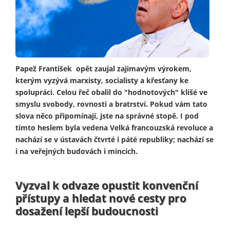
Papež František opět zaujal zajimavým výrokem,
kterým vyzývá marxisty, socialisty a křesťany ke
spolupráci. Celou řeč obalil do "hodnotových" klišé ve
smyslu svobody, rovnosti a bratrství. Pokud vám tato
slova něco připomínají, jste na správné stopě. I pod
tímto heslem byla vedena Velká francouzská revoluce a
nachází se v ústavách čtvrté i páté republiky; nachází se
i na veřejných budovách i mincích.
Vyzval k odvaze opustit konvenční
přístupy a hledat nové cesty pro
dosažení lepší budoucnosti