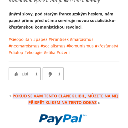
rozdělování výzev a zdrojů mezi lidi a národy
“.
Jinými slovy, pod starým francouzským heslem, nám
papež přímo před očima servíruje novou socialisticko-
křesťanskou komunistickou revoluci.
#Geopolitan
#papež
#František
#marxismus
#neomarxismus
#socialismus
#komunismus
#křesťanství
#dialop
#ekologie
#etika
#učení
1
1
LÍBÍ
»
POKUD SE VÁM TENTO ČLÁNEK LÍBIL, MŮŽETE NA NĚJ
PŘISPĚT KLIKEM NA TENTO ODKAZ
«