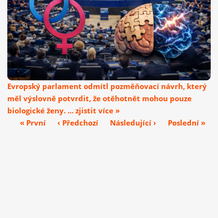
Evropský parlament odmítl pozměňovací návrh, který
měl výslovně potvrdit, že otěhotnět mohou pouze
biologické ženy. ... zjistit více »
« První
‹ Předchozí
Následující ›
Poslední »