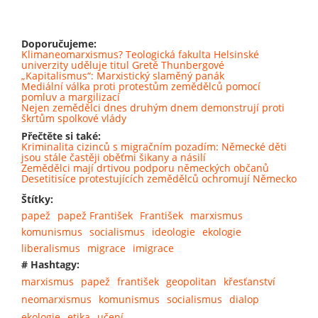
Doporučujeme:
Klimaneomarxismus? Teologická fakulta Helsinské
univerzity uděluje titul Gretě Thunbergové
„Kapitalismus“: Marxistický slaměný panák
Mediální válka proti protestům zemědělců pomocí
pomluv a margilizací
Nejen zemědělci dnes druhým dnem demonstrují proti
škrtům spolkové vlády
Přečtěte si také:
Kriminalita cizinců s migračním pozadím: Německé děti
jsou stále častěji oběťmi šikany a násilí
Zemědělci mají drtivou podporu německých občanů
Desetitisíce protestujících zemědělců ochromují Německo
Štítky:
papež
papež František
František
marxismus
komunismus
socialismus
ideologie
ekologie
liberalismus
migrace
imigrace
# Hashtagy:
marxismus
papež
františek
geopolitan
křesťanství
neomarxismus
komunismus
socialismus
dialop
ekologie
etika
učení