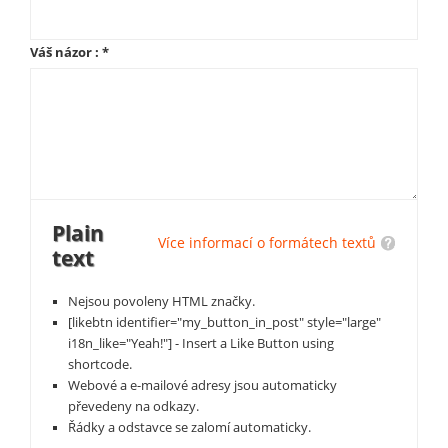
Váš názor :
*
Plain
Více informací o formátech textů
text
Nejsou povoleny HTML značky.
[likebtn identifier="my_button_in_post" style="large"
i18n_like="Yeah!"] - Insert a Like Button using
shortcode.
Webové a e-mailové adresy jsou automaticky
převedeny na odkazy.
Řádky a odstavce se zalomí automaticky.