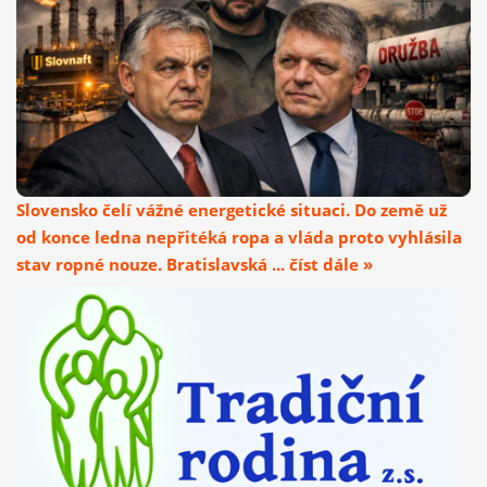
Slovensko čelí vážné energetické situaci. Do země už
od konce ledna nepřitéká ropa a vláda proto vyhlásila
stav ropné nouze. Bratislavská ... číst dále »