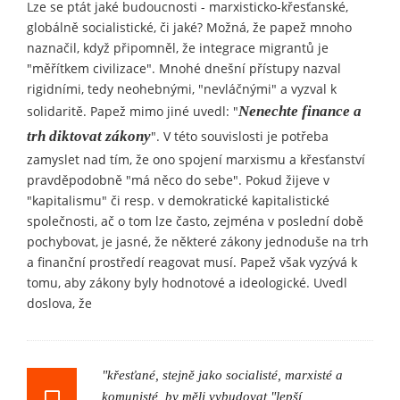
Lze se ptát jaké budoucnosti - marxisticko-křesťanské,
globálně socialistické, či jaké? Možná, že papež mnoho
naznačil, když připomněl, že integrace migrantů je
"měřítkem civilizace". Mnohé dnešní přístupy nazval
rigidními, tedy neohebnými, "nevláčnými" a vyzval k
solidaritě. Papež mimo jiné uvedl: "
Nenechte finance a
trh diktovat zákony
". V této souvislosti je potřeba
zamyslet nad tím, že ono spojení marxismu a křesťanství
pravděpodobně "má něco do sebe". Pokud žijeve v
"kapitalismu" či resp. v demokratické kapitalistické
společnosti, ač o tom lze často, zejména v poslední době
pochybovat, je jasné, že některé zákony jednoduše na trh
a finanční prostředí reagovat musí. Papež však vyzývá k
tomu, aby zákony byly hodnotové a ideologické. Uvedl
doslova, že
"křesťané, stejně jako socialisté, marxisté a
komunisté, by měli vybudovat "lepší,