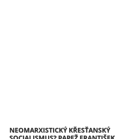
NEOMARXISTICKÝ KŘESŤANSKÝ
SOCIALISMUS? PAPEŽ FRANTIŠEK