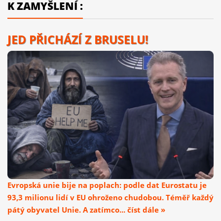
K ZAMYŠLENÍ :
JED PŘICHÁZÍ Z BRUSELU!
Evropská unie bije na poplach: podle dat Eurostatu je
93,3 milionu lidí v EU ohroženo chudobou. Téměř každý
pátý obyvatel Unie. A zatímco... číst dále »