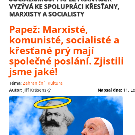
VYZÝVÁ KE SPOLUPRÁCI KŘESŤANY,
MARXISTY A SOCIALISTY
Papež: Marxisté,
komunisté, socialisté a
křesťané prý mají
společné poslání. Zjistili
jsme jaké!
Téma:
Zahraniční
Kultura
Autor:
Jiří Krásenský
Napsal dne:
11. L