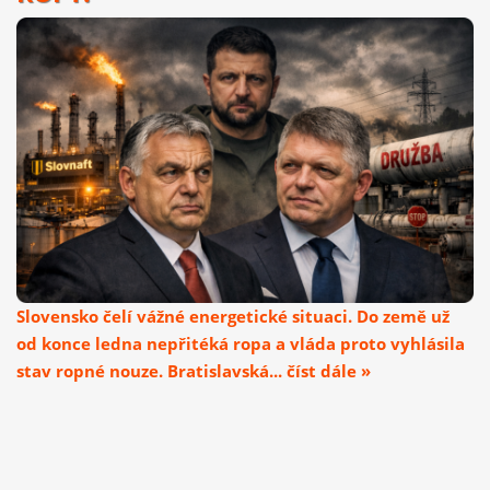
Slovensko čelí vážné energetické situaci. Do země už
od konce ledna nepřitéká ropa a vláda proto vyhlásila
stav ropné nouze. Bratislavská... číst dále »