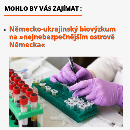
MOHLO BY VÁS ZAJÍMAT :
Německo-ukrajinský biovýzkum
na »nejnebezpečnějším ostrově
Německa«