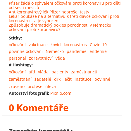
Pfizer žádá o schválení očkování proti koronaviru pro děti
od šesti měsíců
Antikoronavirový lék Pfizer neprošel testy
Lékař poukáže na alternativu k třetí dávce očkování proti
koronaviru – a je vyhozen!
Způsobuje dramatický pokles porodnosti v Německu
očkování proti koronaviru?
Štítky:
očkování
vakcinace
kovid
koronavirus
Covid-19
povinné očkování
Německo
pandemie
endemie
personál
zdravotnicví
věda
# Hashtagy:
očkování
afd
vláda
pacienty
zaměstnanců
zaměstnání
žadatelé
drk
léčit
instituce
povinné
zrušeno
profese
úleva
Autorství fotografií:
Pixnio.com
0 Komentáře
Zanechte komentář :