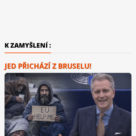
K ZAMYŠLENÍ :
JED PŘICHÁZÍ Z BRUSELU!