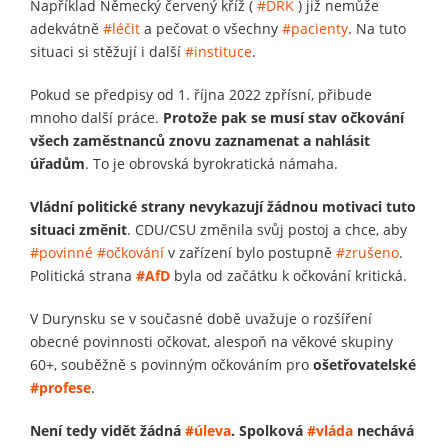
Například Německý červený kříž (
#DRK
) již nemůže
adekvátně
#léčit
a pečovat o všechny
#pacienty
. Na tuto
situaci si stěžují i ​​další
#instituce
.
Pokud se předpisy od 1. října 2022 zpřísní, přibude
mnoho další práce.
Protože pak se musí stav očkování
všech zaměstnanců znovu zaznamenat a nahlásit
úřadům
. To je obrovská byrokratická námaha.
Vládní politické strany nevykazují žádnou motivaci tuto
situaci změnit
. CDU/CSU změnila svůj postoj a chce, aby
#povinné
#očkování
v zařízení bylo postupně
#zrušeno
.
Politická strana
#AfD
byla od začátku k očkování kritická.
V Durynsku se v současné době uvažuje o rozšíření
obecné povinnosti očkovat, alespoň na věkové skupiny
60+, souběžně s povinným očkováním pro
ošetřovatelské
#profese
.
Není tedy vidět žádná
#úleva
. Spolková
#vláda
nechává