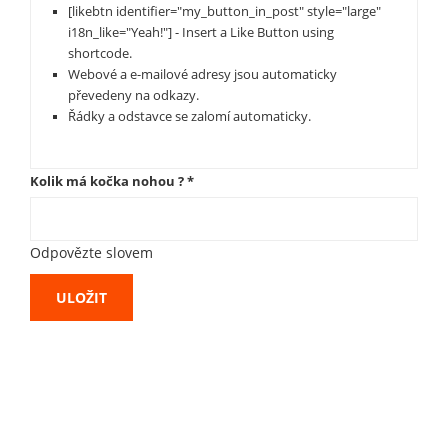
[likebtn identifier="my_button_in_post" style="large"
i18n_like="Yeah!"] - Insert a Like Button using
shortcode.
Webové a e-mailové adresy jsou automaticky
převedeny na odkazy.
Řádky a odstavce se zalomí automaticky.
Kolik má kočka nohou ?
*
Odpovězte slovem