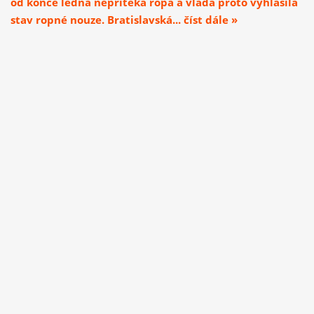
od konce ledna nepřitéká ropa a vláda proto vyhlásila
stav ropné nouze. Bratislavská... číst dále »