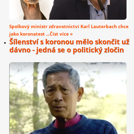
Spolkový ministr zdravotnictví Karl Lauterbach chce
jako koronatest ...Číst více »
Šílenství s koronou mělo skončit už
dávno - jedná se o politický zločin