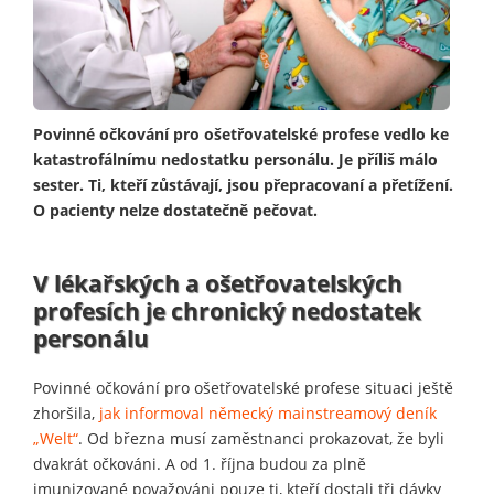
Povinné očkování pro ošetřovatelské profese vedlo ke
katastrofálnímu nedostatku personálu. Je příliš málo
sester. Ti, kteří zůstávají, jsou přepracovaní a přetížení.
O pacienty nelze dostatečně pečovat.
V lékařských a ošetřovatelských
profesích je chronický nedostatek
personálu
Povinné očkování pro ošetřovatelské profese situaci ještě
zhoršila,
jak informoval německý mainstreamový deník
„Welt“
. Od března musí zaměstnanci prokazovat, že byli
dvakrát očkováni. A od 1. října budou za plně
imunizované považováni pouze ti, kteří dostali tři dávky