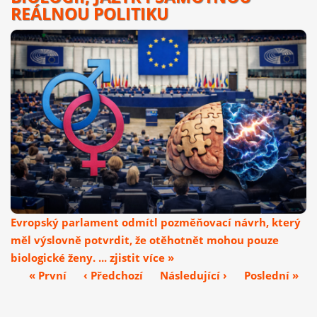
REÁLNOU POLITIKU
Evropský parlament odmítl pozměňovací návrh, který
měl výslovně potvrdit, že otěhotnět mohou pouze
biologické ženy. ... zjistit více »
« První
‹ Předchozí
Následující ›
Poslední »