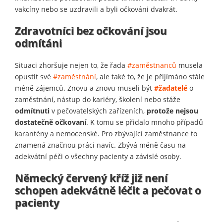
vakcíny nebo se uzdravili a byli očkováni dvakrát.
Zdravotníci bez očkování jsou
odmítáni
Situaci zhoršuje nejen to, že řada
#zaměstnanců
musela
opustit své
#zaměstnání
, ale také to, že je přijímáno stále
méně zájemců. Znovu a znovu museli být
#žadatelé
o
zaměstnání, nástup do kariéry, školení nebo stáže
odmítnuti
v pečovatelských zařízeních,
protože nejsou
dostatečně očkovaní
. K tomu se přidalo mnoho případů
karantény a nemocenské. Pro zbývající zaměstnance to
znamená značnou práci navíc. Zbývá méně času na
adekvátní péči o všechny pacienty a závislé osoby.
Německý červený kříž již není
schopen adekvátně léčit a pečovat o
pacienty