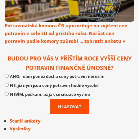
Potravinářská komora ČR upozorňuje na zvýšení cen
potravin v celé EU od příštího roku. Nárůst cen
potravin podle komory způsobí ... zobrazit anketu »
BUDOU PRO VÁS V PŘÍŠTÍM ROCE VYŠŠÍ CENY
POTRAVIN FINANČNĚ ÚNOSNÉ?
ANO, mám peněz dost a ceny potravin neřeším
NE, již nyní jsou ceny potravin hodně vysoké
NEVÍM, počkám, až jak se situace vyvine
Starší ankety
Výsledky