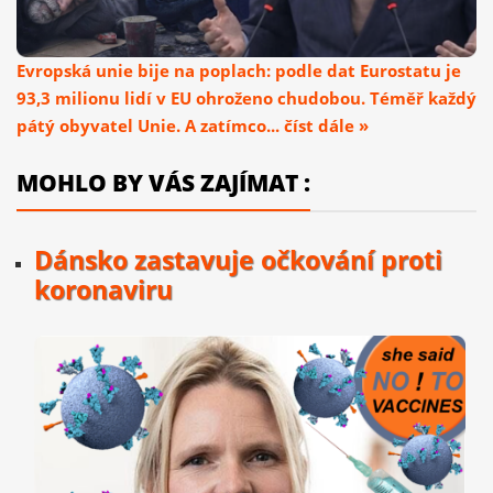
Evropská unie bije na poplach: podle dat Eurostatu je
93,3 milionu lidí v EU ohroženo chudobou. Téměř každý
pátý obyvatel Unie. A zatímco... číst dále »
MOHLO BY VÁS ZAJÍMAT :
Dánsko zastavuje očkování proti
koronaviru