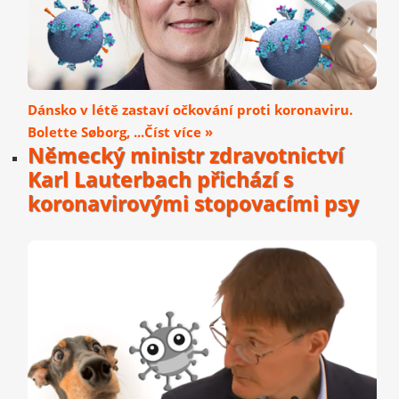
Dánsko v létě zastaví očkování proti koronaviru.
Bolette Søborg, ...Číst více »
Německý ministr zdravotnictví
Karl Lauterbach přichází s
koronavirovými stopovacími psy