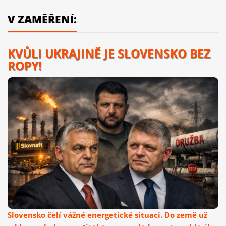
V ZAMĚŘENÍ:
KVŮLI UKRAJINĚ JE SLOVENSKO BEZ
ROPY!
Slovensko čelí vážné energetické situaci. Do země už