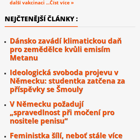
další vakcinaci ...Číst více »
NEJČTENĚJŠÍ ČLÁNKY :
Dánsko zavádí klimatickou daň
pro zemědělce kvůli emisím
Metanu
Ideologická svoboda projevu v
Německu: studentka zatčena za
příspěvky se Šmouly
V Německu požadují
„spravedlnost při močení pro
nositele penisu“
Feministka šílí, neboť stále více