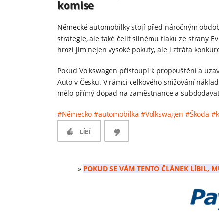
komise
Německé automobilky stojí před náročným obdob
strategie, ale také čelit silnému tlaku ze strany 
hrozí jim nejen vysoké pokuty, ale i ztráta konku
Pokud Volkswagen přistoupí k propouštění a uzaví
Auto v Česku. V rámci celkového snižování náklad
mělo přímý dopad na zaměstnance a subdodavatel
#Německo
#automobilka
#Volkswagen
#Škoda
#k
LÍBÍ
»
POKUD SE VÁM TENTO ČLÁNEK LÍBIL, M