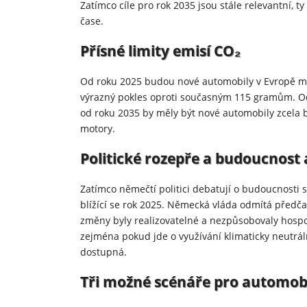
Zatímco cíle pro rok 2035 jsou stále relevantní, 
čase.
Přísné limity emisí CO₂
Od roku 2025 budou nové automobily v Evropě mo
výrazný pokles oproti současným 115 gramům. Od 
od roku 2035 by měly být nové automobily zcela 
motory.
Politické rozepře a budoucnos
Zatímco němečtí politici debatují o budoucnosti 
blížící se rok 2025. Německá vláda odmítá předčas
změny byly realizovatelné a nezpůsobovaly hospodá
zejména pokud jde o využívání klimaticky neutrál
dostupná.
Tři možné scénáře pro automob