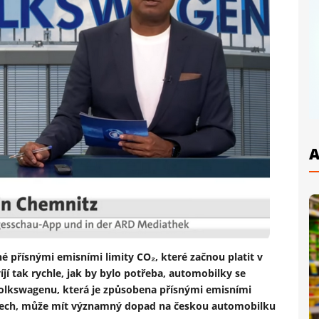
A
 přísnými emisními limity CO₂, které začnou platit v
íjí tak rychle, jak by bylo potřeba, automobilky se
e Volkswagenu, která je způsobena přísnými emisními
ilech, může mít významný dopad na českou automobilku