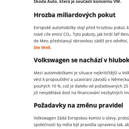
Škoda Auto, která je součástí koncernu VW.
Hrozba miliardových pokut
Evropské automobilky stojí před hrozbou pokut, 
nové cíle emisí CO₂. Tyto pokuty, jak tvrdí šéf R
de Meo, představují obrovskou zátěž pro odvětví,
Die Welt
.
Volkswagen se nachází v hluboké
Mezi automobilkami je situace nejkritičtější u Vo
vést k propouštění a uzavírání závodů v Německu
pouhých 10 %, což je daleko od požadovaných 25 
již nevydělává dost na financování nezbytných inv
Požadavky na změnu pravidel
Volkswagen žádá Evropskou komisi o úlevy, protož
společnosti by měla být pravidla upravena tak, a