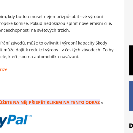
ím, kdy budou muset nejen přizpůsobit své výrobní
Evropské komise. Pokud nedokážou splnit nové emisní cíle,
renceschopnosti na světových trzích.
rání závodů, může to ovlivnit i výrobní kapacity Škody
ů může dojít k redukci výroby i v českých závodech. To by
e, kteří jsou na automobilku navázáni.
rize
ŮŽETE NA NĚJ PŘISPĚT KLIKEM NA TENTO ODKAZ
«
D