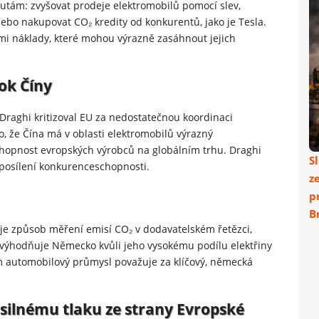
kutám: zvyšovat prodeje elektromobilů pomocí slev,
ebo nakupovat CO₂ kredity od konkurentů, jako je Tesla.
mi náklady, které mohou výrazně zasáhnout jejich
ok Číny
Draghi kritizoval EU za nedostatečnou koordinaci
o, že Čína má v oblasti elektromobilů výrazný
chopnost evropských výrobců na globálním trhu. Draghi
S
 posílení konkurenceschopnosti.
z
p
Br
je způsob měření emisí CO₂ v dodavatelském řetězci,
nevýhodňuje Německo kvůli jeho vysokému podílu elektřiny
ém automobilový průmysl považuje za klíčový, německá
silnému tlaku ze strany Evropské