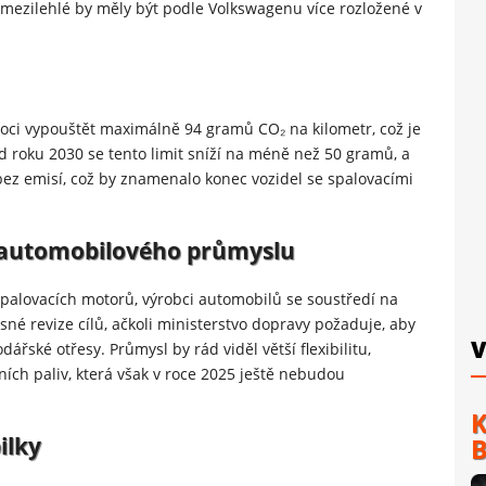
ty mezilehlé by měly být podle Volkswagenu více rozložené v
ci vypouštět maximálně 94 gramů CO₂ na kilometr, což je
roku 2030 se tento limit sníží na méně než 50 gramů, a
bez emisí, což by znamenalo konec vozidel se spalovacími
t automobilového průmyslu
spalovacích motorů, výrobci automobilů se soustředí na
né revize cílů, ačkoli ministerstvo dopravy požaduje, aby
V
řské otřesy. Průmysl by rád viděl větší flexibilitu,
ních paliv, která však v roce 2025 ještě nebudou
K
ilky
B