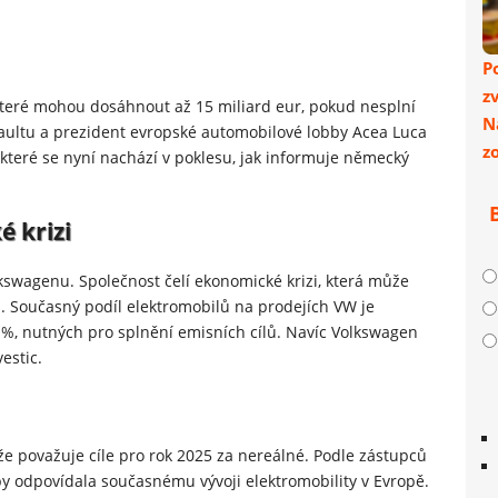
P
z
které mohou dosáhnout až 15 miliard eur, pokud nesplní
N
enaultu a prezident evropské automobilové lobby Acea Luca
z
 které se nyní nachází v poklesu, jak informuje německý
 krizi
lkswagenu. Společnost čelí ekonomické krizi, která může
. Současný podíl elektromobilů na prodejích VW je
%, nutných pro splnění emisních cílů. Navíc Volkswagen
estic.
e považuje cíle pro rok 2025 za nereálné. Podle zástupců
by odpovídala současnému vývoji elektromobility v Evropě.