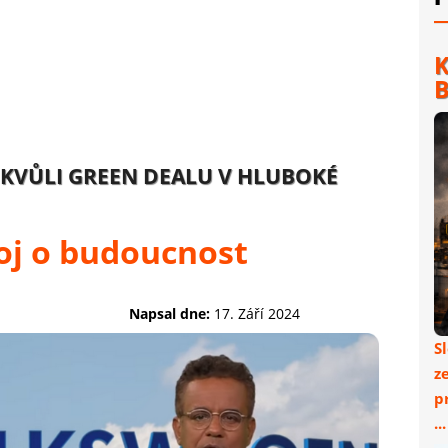
K
B
KVŮLI GREEN DEALU V HLUBOKÉ
boj o budoucnost
Napsal dne:
17. Září 2024
S
z
p
..