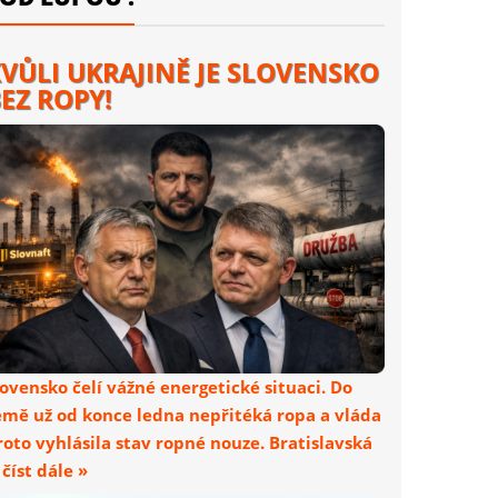
VŮLI UKRAJINĚ JE SLOVENSKO
EZ ROPY!
lovensko čelí vážné energetické situaci. Do
emě už od konce ledna nepřitéká ropa a vláda
roto vyhlásila stav ropné nouze. Bratislavská
. číst dále »