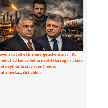
lovensko čelí vážné energetické situaci. Do
emě už od konce ledna nepřitéká ropa a vláda
roto vyhlásila stav ropné nouze.
atislavská... číst dále »