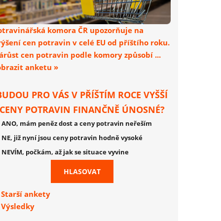
otravinářská komora ČR upozorňuje na
výšení cen potravin v celé EU od příštího roku.
árůst cen potravin podle komory způsobí ...
obrazit anketu »
BUDOU PRO VÁS V PŘÍŠTÍM ROCE VYŠŠÍ
CENY POTRAVIN FINANČNĚ ÚNOSNÉ?
ANO, mám peněz dost a ceny potravin neřeším
NE, již nyní jsou ceny potravin hodně vysoké
NEVÍM, počkám, až jak se situace vyvine
Starší ankety
Výsledky