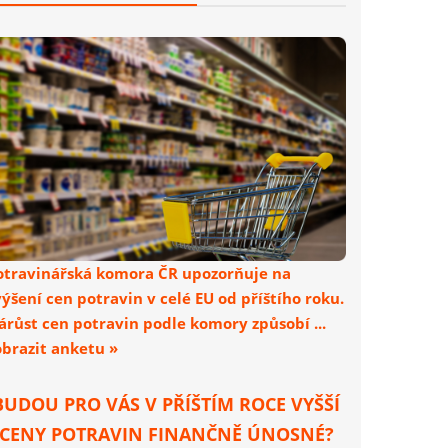
otravinářská komora ČR upozorňuje na
výšení cen potravin v celé EU od příštího roku.
árůst cen potravin podle komory způsobí ...
obrazit anketu »
BUDOU PRO VÁS V PŘÍŠTÍM ROCE VYŠŠÍ
CENY POTRAVIN FINANČNĚ ÚNOSNÉ?