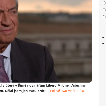
řekl v úterý v Římě novinářům Libero Milone. „Všechny
m. Dělal jsem jen svou práci
...
Pokračovat ve čtení »»