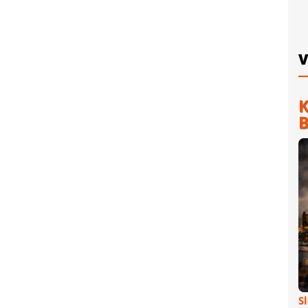
V
K
B
S