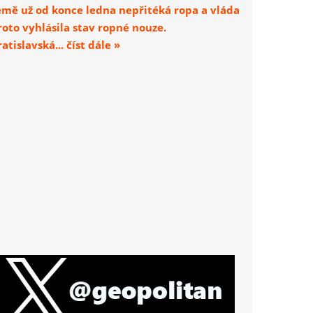
emě už od konce ledna nepřitéká ropa a vláda
roto vyhlásila stav ropné nouze.
atislavská... číst dále »