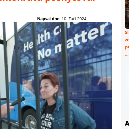
Napsal dne:
10. Září 2024
S
z
p
..
A