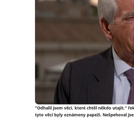
"Odhalil jsem věci, které chtěl někdo utajit," 
tyto věci byly oznámeny papeži. Nešpehoval jse