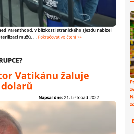
ned Parenthood, v blízkosti stranického sjezdu nabízel
terilizaci mužů.
...
Pokračovat ve čtení »»
RUPCE?
tor Vatikánu žaluje
P
 dolarů
z
N
Napsal dne:
21. Listopad 2022
z