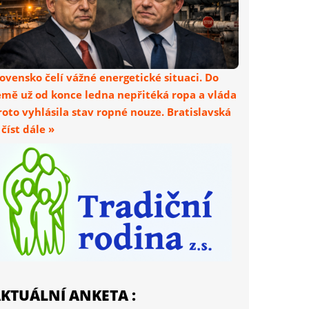
lovensko čelí vážné energetické situaci. Do
emě už od konce ledna nepřitéká ropa a vláda
roto vyhlásila stav ropné nouze. Bratislavská
. číst dále »
KTUÁLNÍ ANKETA :