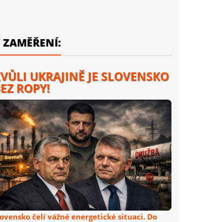
 ZAMĚŘENÍ:
VŮLI UKRAJINĚ JE SLOVENSKO
EZ ROPY!
lovensko čelí vážné energetické situaci. Do