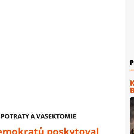
P
K
B
 POTRATY A VASEKTOMIE
emokratů poskytoval