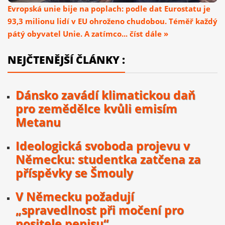
Evropská unie bije na poplach: podle dat Eurostatu je
93,3 milionu lidí v EU ohroženo chudobou. Téměř každý
pátý obyvatel Unie. A zatímco... číst dále »
NEJČTENĚJŠÍ ČLÁNKY :
Dánsko zavádí klimatickou daň
pro zemědělce kvůli emisím
Metanu
Ideologická svoboda projevu v
Německu: studentka zatčena za
příspěvky se Šmouly
V Německu požadují
„spravedlnost při močení pro
nositele penisu“