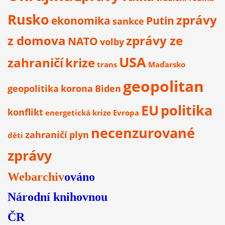
Rusko
zprávy
ekonomika
Putin
sankce
z domova
zprávy ze
NATO
volby
USA
zahraničí
krize
trans
Maďarsko
geopolitan
geopolitika
korona
Biden
EU
politika
konflikt
energetická krize
Evropa
necenzurované
zahraničí
plyn
děti
zprávy
Webarchiv
ováno
Národní knihovnou
ČR