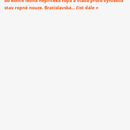
od konce ledna nepřitéká ropa a vláda proto vyhlásila
stav ropné nouze. Bratislavská... číst dále »