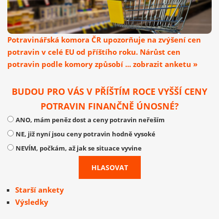
Potravinářská komora ČR upozorňuje na zvýšení cen
potravin v celé EU od příštího roku. Nárůst cen
potravin podle komory způsobí ... zobrazit anketu »
BUDOU PRO VÁS V PŘÍŠTÍM ROCE VYŠŠÍ CENY
POTRAVIN FINANČNĚ ÚNOSNÉ?
ANO, mám peněz dost a ceny potravin neřeším
NE, již nyní jsou ceny potravin hodně vysoké
NEVÍM, počkám, až jak se situace vyvine
Starší ankety
Výsledky