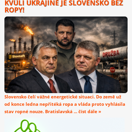
KVŮLI UKRAJINĚ JE SLOVENSKO BEZ
ROPY!
Slovensko čelí vážné energetické situaci. Do země už
od konce ledna nepřitéká ropa a vláda proto vyhlásila
stav ropné nouze. Bratislavská ... číst dále »