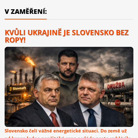
V ZAMĚŘENÍ:
KVŮLI UKRAJINĚ JE SLOVENSKO BEZ
ROPY!
Slovensko čelí vážné energetické situaci. Do země už