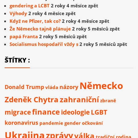
gendering a LCBT
2 roky 4 měsíce zpět
Výhody
2 roky 4 měsíce zpět
Když ne Pfizer, tak co?
2 roky 4 měsíce zpět
Že Německo tajně plánuje
2 roky 5 měsíců zpět
papá Franta
2 roky 5 měsíců zpět
Socialismus hospodařil vždy s
2 roky 5 měsíců zpět
ŠTÍTKY :
Německo
Donald Trump
názory
vláda
Zdeněk Chytra
zahraniční
zbraně
finance
migrace
ideologie
LGBT
koronavirus
pandemie
gender
očkování
Ukrajina
zprávy
válka
tradiční rodina