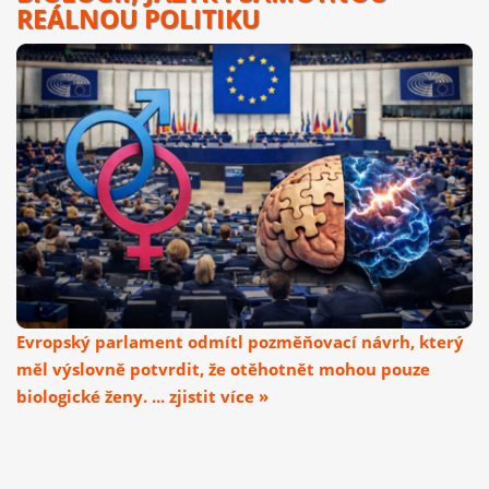
REÁLNOU POLITIKU
Evropský parlament odmítl pozměňovací návrh, který
měl výslovně potvrdit, že otěhotnět mohou pouze
biologické ženy. ... zjistit více »