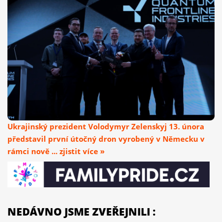
Ukrajinský prezident Volodymyr Zelenskyj 13. února
představil první útočný dron vyrobený v Německu v
rámci nově ... zjistit více »
NEDÁVNO JSME ZVEŘEJNILI :