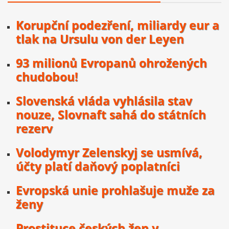
Korupční podezření, miliardy eur a
tlak na Ursulu von der Leyen
93 milionů Evropanů ohrožených
chudobou!
Slovenská vláda vyhlásila stav
nouze, Slovnaft sahá do státních
rezerv
Volodymyr Zelenskyj se usmívá,
účty platí daňový poplatníci
Evropská unie prohlašuje muže za
ženy
Prostituce českých žen v