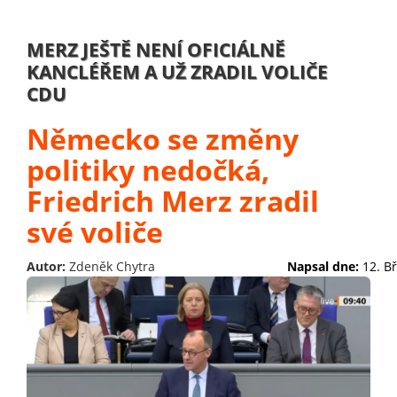
MERZ JEŠTĚ NENÍ OFICIÁLNĚ
KANCLÉŘEM A UŽ ZRADIL VOLIČE
CDU
Německo se změny
politiky nedočká,
Friedrich Merz zradil
své voliče
Autor:
Zdeněk Chytra
Napsal dne:
12. B