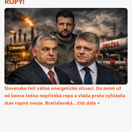
ROPY!
Slovensko čelí vážné energetické situaci. Do země už
od konce ledna nepřitéká ropa a vláda proto vyhlásila
stav ropné nouze. Bratislavská... číst dále »