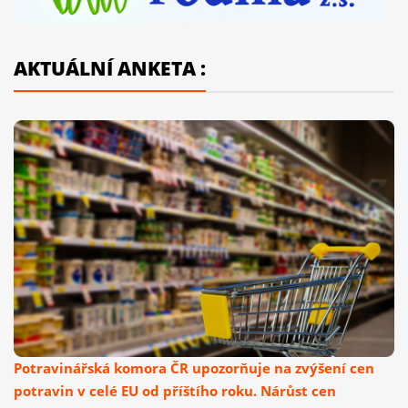
AKTUÁLNÍ ANKETA :
Potravinářská komora ČR upozorňuje na zvýšení cen
potravin v celé EU od příštího roku. Nárůst cen