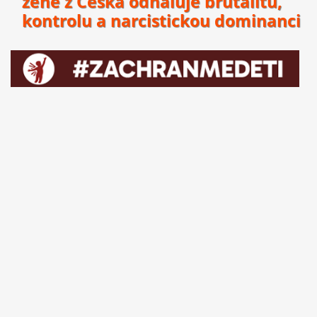
ženě z Česka odhaluje brutalitu,
kontrolu a narcistickou dominanci