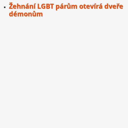
Žehnání LGBT párům otevírá dveře
démonům