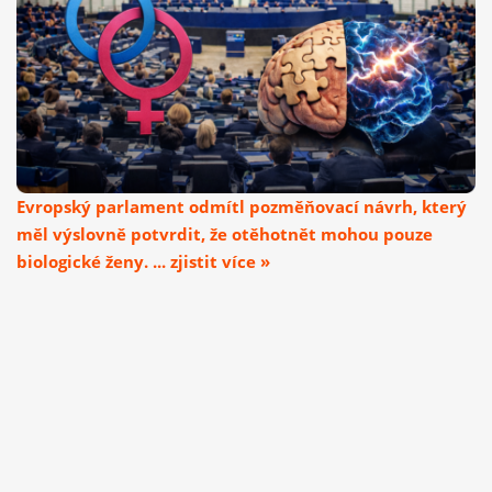
Evropský parlament odmítl pozměňovací návrh, který
měl výslovně potvrdit, že otěhotnět mohou pouze
biologické ženy. ... zjistit více »