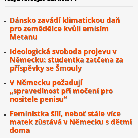
Dánsko zavádí klimatickou daň
pro zemědělce kvůli emisím
Metanu
Ideologická svoboda projevu v
Německu: studentka zatčena za
příspěvky se Šmouly
V Německu požadují
„spravedlnost při močení pro
nositele penisu“
Feministka šílí, neboť stále více
matek zůstává v Německu s dětmi
doma