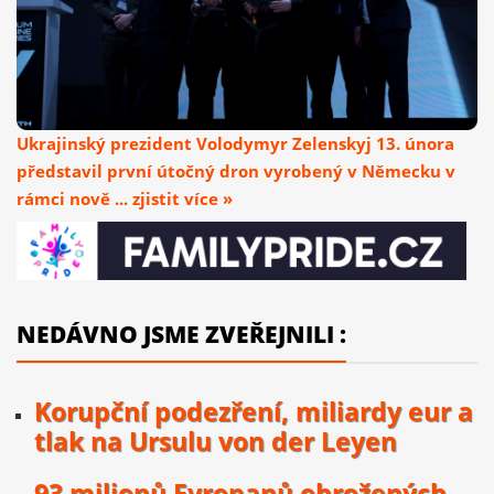
Ukrajinský prezident Volodymyr Zelenskyj 13. února
představil první útočný dron vyrobený v Německu v
rámci nově ... zjistit více »
NEDÁVNO JSME ZVEŘEJNILI :
Korupční podezření, miliardy eur a
tlak na Ursulu von der Leyen
93 milionů Evropanů ohrožených