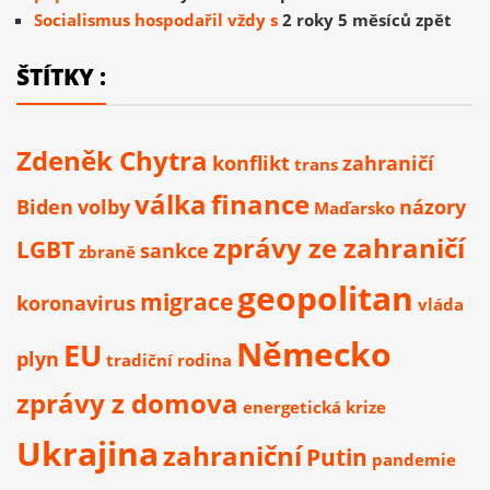
Socialismus hospodařil vždy s
2 roky 5 měsíců zpět
ŠTÍTKY :
Zdeněk Chytra
konflikt
zahraničí
trans
válka
finance
Biden
volby
názory
Maďarsko
zprávy ze zahraničí
LGBT
sankce
zbraně
geopolitan
migrace
koronavirus
vláda
Německo
EU
plyn
tradiční rodina
zprávy z domova
energetická krize
Ukrajina
zahraniční
Putin
pandemie