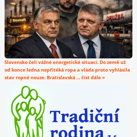
Slovensko čelí vážné energetické situaci. Do země už
od konce ledna nepřitéká ropa a vláda proto vyhlásila
stav ropné nouze. Bratislavská ... číst dále »