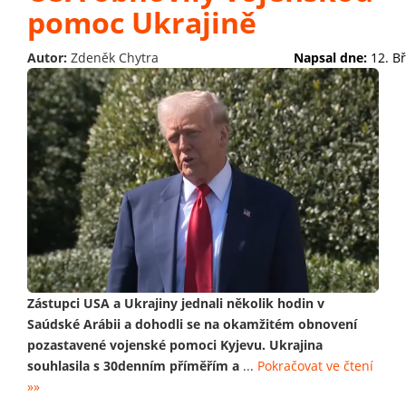
pomoc Ukrajině
Autor:
Zdeněk Chytra
Napsal dne:
12. B
Zástupci USA a Ukrajiny jednali několik hodin v
Saúdské Arábii a dohodli se na okamžitém obnovení
pozastavené vojenské pomoci Kyjevu. Ukrajina
souhlasila s 30denním příměřím a
...
Pokračovat ve čtení
»»