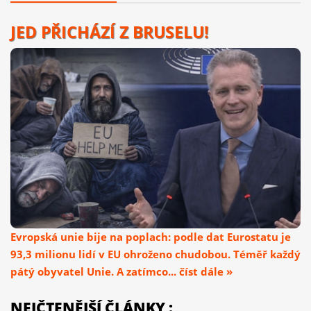
JED PŘICHÁZÍ Z BRUSELU!
Evropská unie bije na poplach: podle dat Eurostatu je
93,3 milionu lidí v EU ohroženo chudobou. Téměř každý
pátý obyvatel Unie. A zatímco... číst dále »
NEJČTENĚJŠÍ ČLÁNKY :