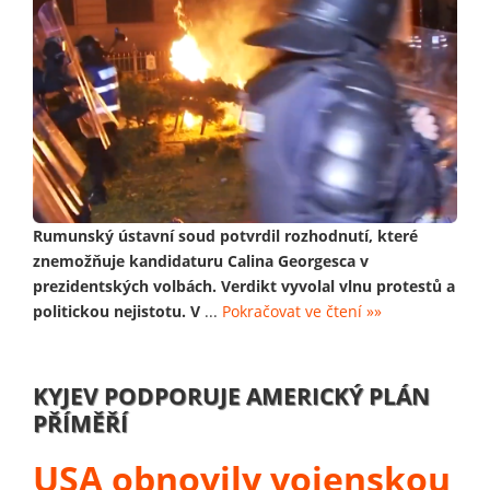
Rumunský ústavní soud potvrdil rozhodnutí, které
znemožňuje kandidaturu Calina Georgesca v
prezidentských volbách. Verdikt vyvolal vlnu protestů a
politickou nejistotu. V
...
Pokračovat ve čtení »»
KYJEV PODPORUJE AMERICKÝ PLÁN
PŘÍMĚŘÍ
USA obnovily vojenskou