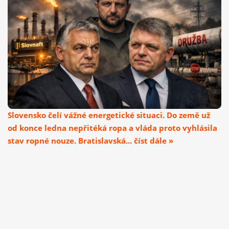
Slovensko čelí vážné energetické situaci. Do země už
od konce ledna nepřitéká ropa a vláda proto vyhlásila
stav ropné nouze. Bratislavská... číst dále »