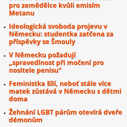
pro zemědělce kvůli emisím
Metanu
Ideologická svoboda projevu v
Německu: studentka zatčena za
příspěvky se Šmouly
V Německu požadují
„spravedlnost při močení pro
nositele penisu“
Feministka šílí, neboť stále více
matek zůstává v Německu s dětmi
doma
Žehnání LGBT párům otevírá dveře
démonům