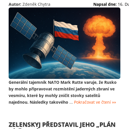
Autor:
Zdeněk Chytra
Napsal dne:
16. D
Generální tajemník NATO Mark Rutte varuje, že Rusko
by mohlo připravovat rozmístění jaderných zbraní ve
vesmíru, které by mohly zničit stovky satelitů
najednou. Následky takového
...
Pokračovat ve čtení »»
ZELENSKYJ PŘEDSTAVIL JEHO „PLÁN