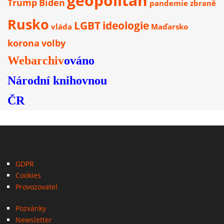
geopolitan
Trump
Biden
pandemie
zbraně
Rusko
LGBT
ideologie
vláda
Maďarsko
korona
volby
Webarchiv
ováno
Národní knihovnou
ČR
GDPR
Cookies
Provozovatel
Pozvánky
Newsletter