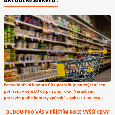
AKTUÁLNÍ ANKETA :
Potravinářská komora ČR upozorňuje na zvýšení cen
potravin v celé EU od příštího roku. Nárůst cen
potravin podle komory způsobí ... zobrazit anketu »
BUDOU PRO VÁS V PŘÍŠTÍM ROCE VYŠŠÍ CENY