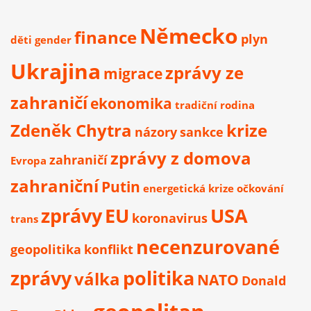
Německo
finance
plyn
děti
gender
Ukrajina
zprávy ze
migrace
zahraničí
ekonomika
tradiční rodina
Zdeněk Chytra
krize
názory
sankce
zprávy z domova
zahraničí
Evropa
zahraniční
Putin
energetická krize
očkování
zprávy
EU
USA
koronavirus
trans
necenzurované
geopolitika
konflikt
zprávy
politika
válka
NATO
Donald