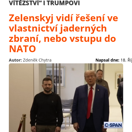
VÍTĚZSTVÍ“ I TRUMPOVI
Zelenskyj vidí řešení ve
vlastnictví jaderných
zbraní, nebo vstupu do
NATO
Autor:
Zdeněk Chytra
Napsal dne:
18. Ř