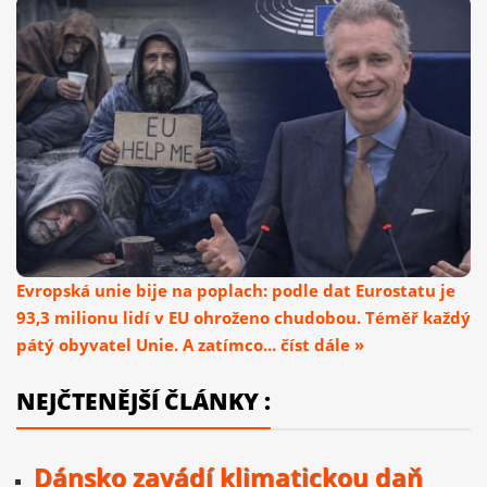
Evropská unie bije na poplach: podle dat Eurostatu je
93,3 milionu lidí v EU ohroženo chudobou. Téměř každý
pátý obyvatel Unie. A zatímco... číst dále »
NEJČTENĚJŠÍ ČLÁNKY :
Dánsko zavádí klimatickou daň