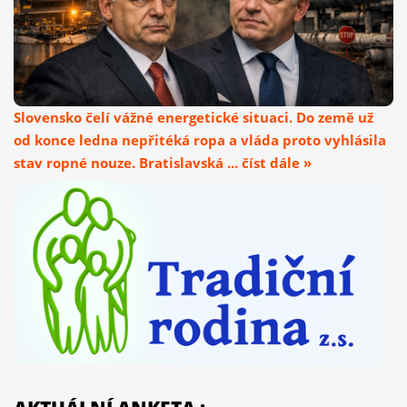
Slovensko čelí vážné energetické situaci. Do země už
od konce ledna nepřitéká ropa a vláda proto vyhlásila
stav ropné nouze. Bratislavská ... číst dále »