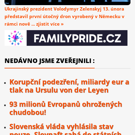
Ukrajinský prezident Volodymyr Zelenskyj 13. února
představil první útočný dron vyrobený v Německu v
rámci nově ... zjistit více »
NEDÁVNO JSME ZVEŘEJNILI :
Korupční podezření, miliardy eur a
tlak na Ursulu von der Leyen
93 milionů Evropanů ohrožených
chudobou!
Slovenská vláda vyhlásila stav
nouze, Slovnaft sahá do státních