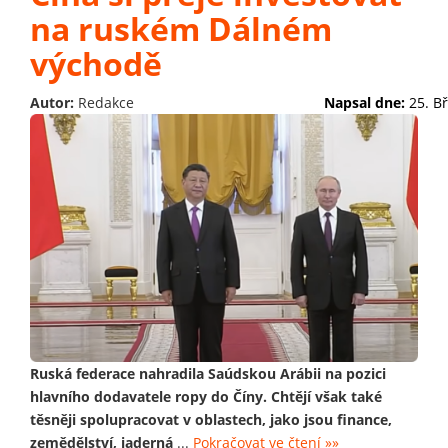
na ruském Dálném
východě
Autor:
Redakce
Napsal dne:
25. B
Ruská federace nahradila Saúdskou Arábii na pozici
hlavního dodavatele ropy do Číny. Chtějí však také
těsněji spolupracovat v oblastech, jako jsou finance,
zemědělství, jaderná
...
Pokračovat ve čtení »»