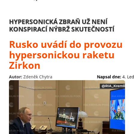
HYPERSONICKÁ ZBRAŇ UŽ NENÍ
KONSPIRACÍ NÝBRŽ SKUTEČNOSTÍ
Rusko uvádí do provozu
hypersonickou raketu
Zirkon
Autor:
Zdeněk Chytra
Napsal dne:
4. Le