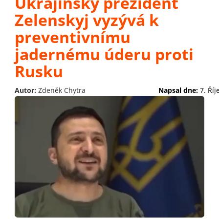
Ukrajinský prezident
Zelenskyj vyzývá k
preventivnímu
jadernému úderu proti
Rusku
Autor:
Zdeněk Chytra
Napsal dne:
7. Ří