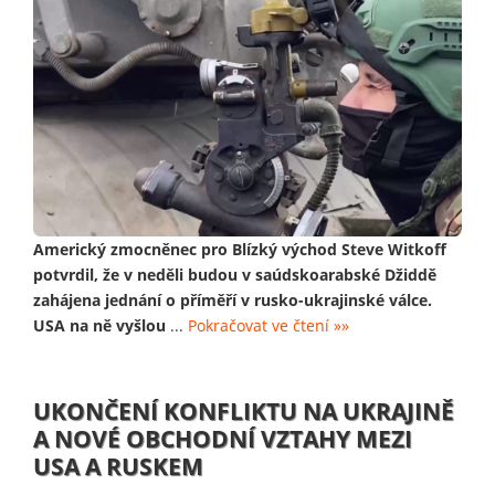
Americký zmocněnec pro Blízký východ Steve Witkoff
potvrdil, že v neděli budou v saúdskoarabské Džiddě
zahájena jednání o příměří v rusko-ukrajinské válce.
USA na ně vyšlou
...
Pokračovat ve čtení »»
UKONČENÍ KONFLIKTU NA UKRAJINĚ
A NOVÉ OBCHODNÍ VZTAHY MEZI
USA A RUSKEM