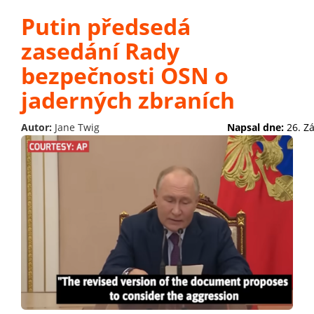
Putin předsedá
zasedání Rady
bezpečnosti OSN o
jaderných zbraních
Autor:
Jane Twig
Napsal dne:
26. Z