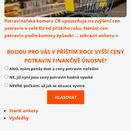
Potravinářská komora ČR upozorňuje na zvýšení cen
potravin v celé EU od příštího roku. Nárůst cen
potravin podle komory způsobí ... zobrazit anketu »
BUDOU PRO VÁS V PŘÍŠTÍM ROCE VYŠŠÍ CENY
POTRAVIN FINANČNĚ ÚNOSNÉ?
ANO, mám peněz dost a ceny potravin neřeším
NE, již nyní jsou ceny potravin hodně vysoké
NEVÍM, počkám, až jak se situace vyvine
Starší ankety
Výsledky