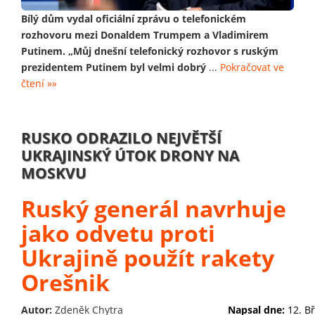
Bílý dům vydal oficiální zprávu o telefonickém
rozhovoru mezi Donaldem Trumpem a Vladimirem
Putinem. „Můj dnešní telefonický rozhovor s ruským
prezidentem Putinem byl velmi dobrý
...
Pokračovat ve
čtení »»
RUSKO ODRAZILO NEJVĚTŠÍ
UKRAJINSKÝ ÚTOK DRONY NA
MOSKVU
Ruský generál navrhuje
jako odvetu proti
Ukrajině použít rakety
Orešnik
Autor:
Zdeněk Chytra
Napsal dne:
12. B