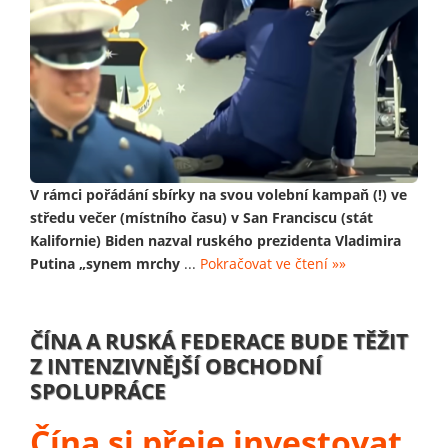
V rámci pořádání sbírky na svou volební kampaň (!) ve
středu večer (místního času) v San Franciscu (stát
Kalifornie) Biden nazval ruského prezidenta Vladimira
Putina „synem mrchy
...
Pokračovat ve čtení »»
ČÍNA A RUSKÁ FEDERACE BUDE TĚŽIT
Z INTENZIVNĚJŠÍ OBCHODNÍ
SPOLUPRÁCE
Čína si přeje investovat