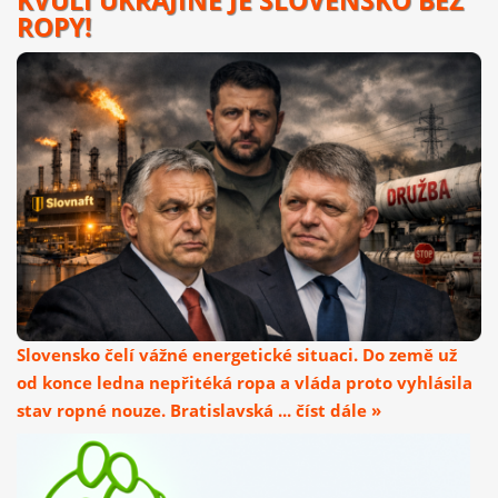
KVŮLI UKRAJINĚ JE SLOVENSKO BEZ
ROPY!
Slovensko čelí vážné energetické situaci. Do země už
od konce ledna nepřitéká ropa a vláda proto vyhlásila
stav ropné nouze. Bratislavská ... číst dále »