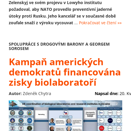
Zelenskyj ve svém projevu v Lowyho institutu
požadoval, aby NATO provedlo preventivní jaderné
útoky proti Rusku. Jeho kancelář se v současné době
zoufale snaží z výroku vycouvat
...
Pokračovat ve čtení »»
SPOLUPRÁCE S DROGOVÝMI BARONY A GEORGEM
SOROSEM
Kampaň amerických
demokratů financována
zisky biolaboratoří
Autor:
Zdeněk Chytra
Napsal dne:
20. K