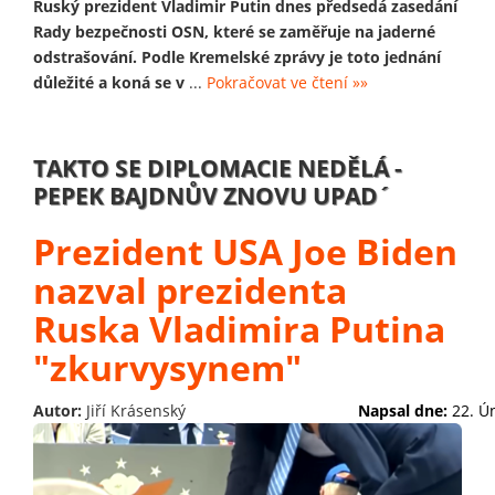
Ruský prezident Vladimir Putin dnes předsedá zasedání
Rady bezpečnosti OSN, které se zaměřuje na jaderné
odstrašování. Podle Kremelské zprávy je toto jednání
důležité a koná se v
...
Pokračovat ve čtení »»
TAKTO SE DIPLOMACIE NEDĚLÁ -
PEPEK BAJDNŮV ZNOVU UPAD´
Prezident USA Joe Biden
nazval prezidenta
Ruska Vladimira Putina
"zkurvysynem"
Autor:
Jiří Krásenský
Napsal dne:
22. Ú