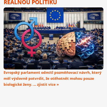
REÁLNOU POLITIKU
Evropský parlament odmítl pozměňovací návrh, který
měl výslovně potvrdit, že otěhotnět mohou pouze
biologické ženy. ... zjistit více »