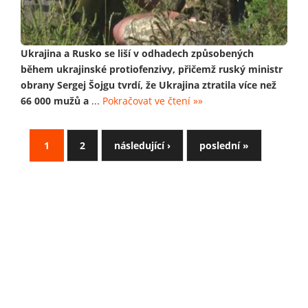
Ukrajina a Rusko se liší v odhadech způsobených
během ukrajinské protiofenzivy, přičemž ruský ministr
obrany Sergej Šojgu tvrdí, že Ukrajina ztratila více než
66 000 mužů a
...
Pokračovat ve čtení »»
1
2
následující ›
poslední »