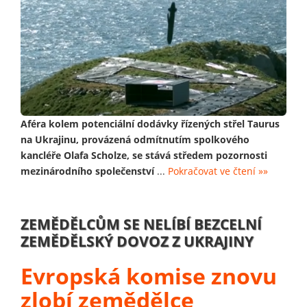
Aféra kolem potenciální dodávky řízených střel Taurus
na Ukrajinu, provázená odmítnutím spolkového
kancléře Olafa Scholze, se stává středem pozornosti
mezinárodního společenství
...
Pokračovat ve čtení »»
ZEMĚDĚLCŮM SE NELÍBÍ BEZCELNÍ
ZEMĚDĚLSKÝ DOVOZ Z UKRAJINY
Evropská komise znovu
zlobí zemědělce