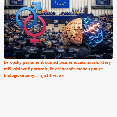
Evropský parlament odmítl pozměňovací návrh, který
měl výslovně potvrdit, že otěhotnět mohou pouze
biologické ženy. ... zjistit více »