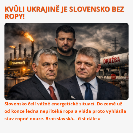
KVŮLI UKRAJINĚ JE SLOVENSKO BEZ
ROPY!
Slovensko čelí vážné energetické situaci. Do země už
od konce ledna nepřitéká ropa a vláda proto vyhlásila
stav ropné nouze. Bratislavská... číst dále »