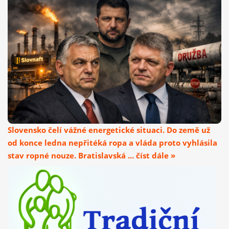
Slovensko čelí vážné energetické situaci. Do země už
od konce ledna nepřitéká ropa a vláda proto vyhlásila
stav ropné nouze. Bratislavská ... číst dále »