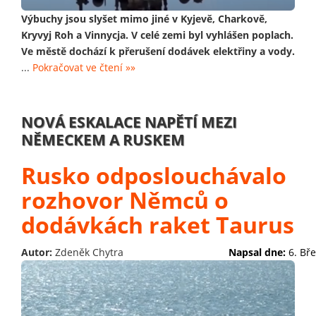
Výbuchy jsou slyšet mimo jiné v Kyjevě, Charkově,
Kryvyj Roh a Vinnycja. V celé zemi byl vyhlášen poplach.
Ve městě dochází k přerušení dodávek elektřiny a vody.
...
Pokračovat ve čtení »»
NOVÁ ESKALACE NAPĚTÍ MEZI
NĚMECKEM A RUSKEM
Rusko odposlouchávalo
rozhovor Němců o
dodávkách raket Taurus
Autor:
Zdeněk Chytra
Napsal dne:
6. Bř