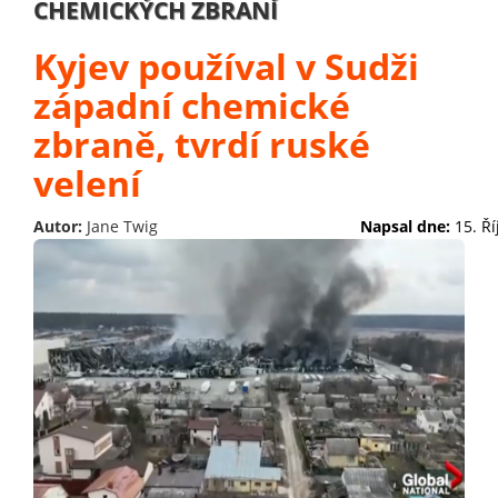
CHEMICKÝCH ZBRANÍ
Kyjev používal v Sudži
západní chemické
zbraně, tvrdí ruské
velení
Autor:
Jane Twig
Napsal dne:
15. Ř