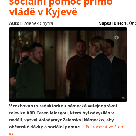
sociální pomoc přímo
vládě v Kyjevě
Autor:
Zdeněk Chytra
Napsal dne:
1. Ún
V rozhovoru s redaktorkou německé veřejnoprávní
televize ARD Caren Miosgou, který byl odvysílán v
neděli, vyzval Volodymyr Zelenskyj Německo, aby
občanské dávky a sociální pomoc
...
Pokračovat ve čtení
»»