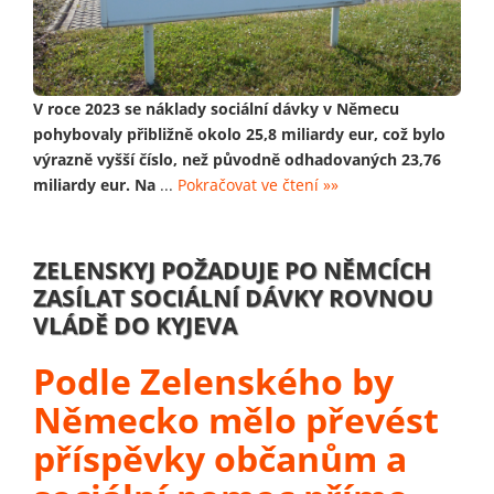
V roce 2023 se náklady sociální dávky v Němecu
pohybovaly přibližně okolo 25,8 miliardy eur, což bylo
výrazně vyšší číslo, než původně odhadovaných 23,76
miliardy eur. Na
...
Pokračovat ve čtení »»
ZELENSKYJ POŽADUJE PO NĚMCÍCH
ZASÍLAT SOCIÁLNÍ DÁVKY ROVNOU
VLÁDĚ DO KYJEVA
Podle Zelenského by
Německo mělo převést
příspěvky občanům a