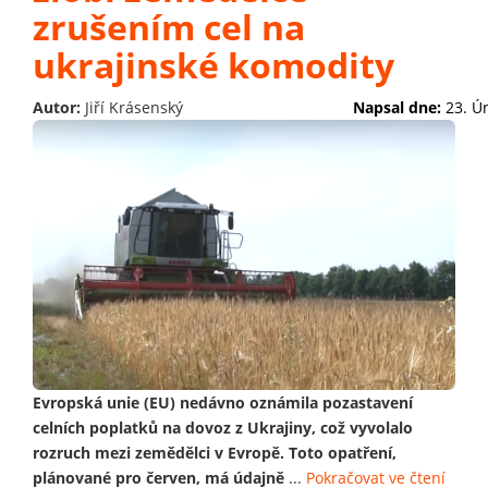
zrušením cel na
ukrajinské komodity
Autor:
Jiří Krásenský
Napsal dne:
23. Ú
Evropská unie (EU) nedávno oznámila pozastavení
celních poplatků na dovoz z Ukrajiny, což vyvolalo
rozruch mezi zemědělci v Evropě. Toto opatření,
plánované pro červen, má údajně
...
Pokračovat ve čtení