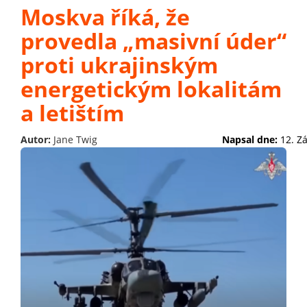
Moskva říká, že
provedla „masivní úder“
proti ukrajinským
energetickým lokalitám
a letištím
Autor:
Jane Twig
Napsal dne:
12. Z