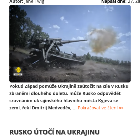
Autor:
Jane Twig
Napsal dne:
27. Z
Pokud Západ pomůže Ukrajině zaútočit na cíle v Rusku
zbraněmi dlouhého doletu, může Rusko odpovědět
srovnáním ukrajinského hlavního města Kyjeva se
zemí, řekl Dmitrij Medveděv,
...
Pokračovat ve čtení »»
RUSKO ÚTOČÍ NA UKRAJINU