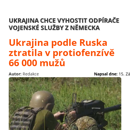
UKRAJINA CHCE VYHOSTIT ODPÍRAČE
VOJENSKÉ SLUŽBY Z NĚMECKA
Ukrajina podle Ruska
ztratila v protiofenzívě
66 000 mužů
Autor:
Redakce
Napsal dne:
15. Z