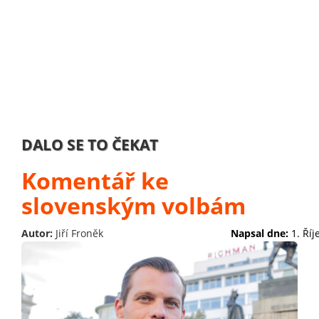
DALO SE TO ČEKAT
Komentář ke
slovenským volbám
Autor:
Jiří Froněk
Napsal dne:
1. Ří