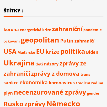
ŠTÍTKY :
zahraniční
korona
energetická krize
pandemie
geopolitan
Putin
zahraničí
očkování
USA
EU
politika
krize
Biden
Maďarsko
Ukrajina
zprávy ze
názory
děti
zahraničí
zprávy z domova
trans
ekonomika
sankce
koronavirus
tradiční rodina
necenzurované zprávy
plyn
gender
Německo
Rusko
zprávy