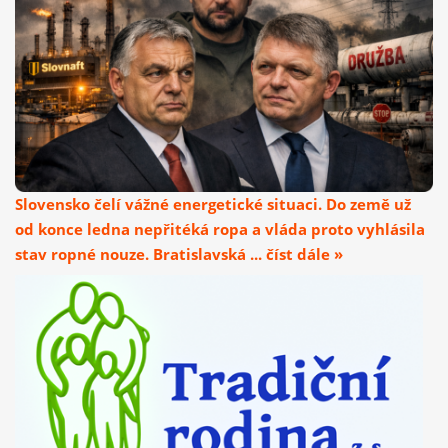
Slovensko čelí vážné energetické situaci. Do země už
od konce ledna nepřitéká ropa a vláda proto vyhlásila
stav ropné nouze. Bratislavská ... číst dále »