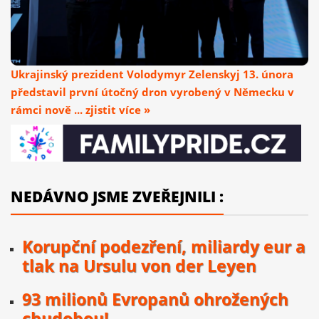
Ukrajinský prezident Volodymyr Zelenskyj 13. února
představil první útočný dron vyrobený v Německu v
rámci nově ... zjistit více »
NEDÁVNO JSME ZVEŘEJNILI :
Korupční podezření, miliardy eur a
tlak na Ursulu von der Leyen
93 milionů Evropanů ohrožených
chudobou!