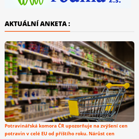
AKTUÁLNÍ ANKETA :
Potravinářská komora ČR upozorňuje na zvýšení cen
potravin v celé EU od příštího roku. Nárůst cen