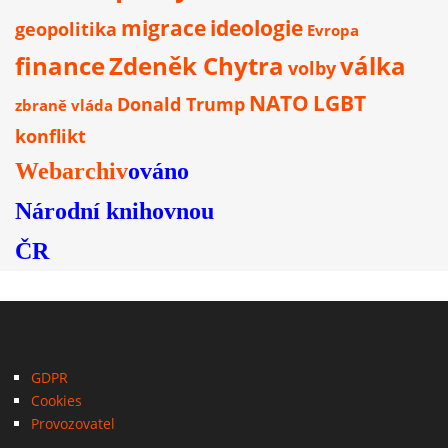
migrace
ideologie
geopolitika
Evropa
finance
Zdeněk Chytra
válka
volby
NATO
LGBT
Donald Trump
zbraně
vláda
konflikt
Webarchiv
ováno
Národní knihovnou
ČR
GDPR
Cookies
Provozovatel