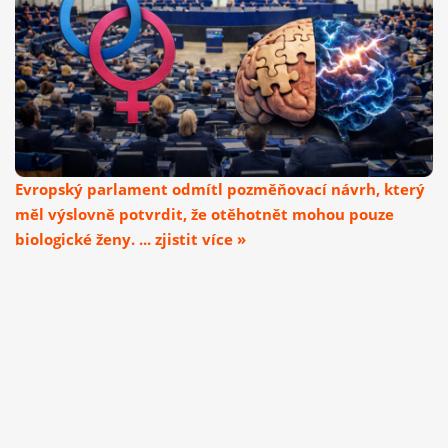
Evropský parlament odmítl pozměňovací návrh, který
měl výslovně potvrdit, že otěhotnět mohou pouze
biologické ženy. ... zjistit více »