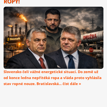
ROPY!
Slovensko čelí vážné energetické situaci. Do země už
od konce ledna nepřitéká ropa a vláda proto vyhlásila
stav ropné nouze. Bratislavská... číst dále »