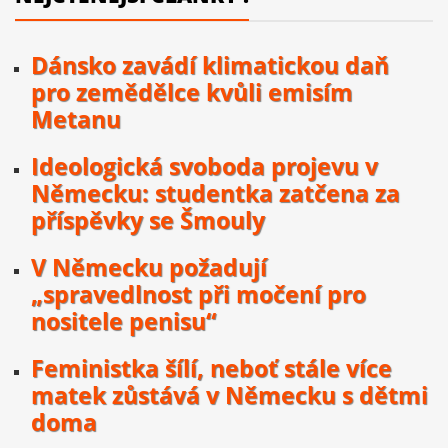
Dánsko zavádí klimatickou daň
pro zemědělce kvůli emisím
Metanu
Ideologická svoboda projevu v
Německu: studentka zatčena za
příspěvky se Šmouly
V Německu požadují
„spravedlnost při močení pro
nositele penisu“
Feministka šílí, neboť stále více
matek zůstává v Německu s dětmi
doma