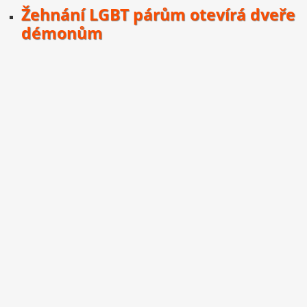
Žehnání LGBT párům otevírá dveře
démonům