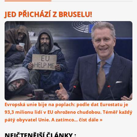
JED PŘICHÁZÍ Z BRUSELU!
Evropská unie bije na poplach: podle dat Eurostatu je
93,3 milionu lidí v EU ohroženo chudobou. Téměř každý
pátý obyvatel Unie. A zatímco... číst dále »
NEJČTENĚJŠÍ ČLÁNKY :