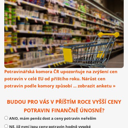
Potravinářská komora ČR upozorňuje na zvýšení cen
potravin v celé EU od příštího roku. Nárůst cen
potravin podle komory způsobí ... zobrazit anketu »
BUDOU PRO VÁS V PŘÍŠTÍM ROCE VYŠŠÍ CENY
POTRAVIN FINANČNĚ ÚNOSNÉ?
ANO, mám peněz dost a ceny potravin neřeším
NE, již nyní jsou ceny potravin hodně vysoké