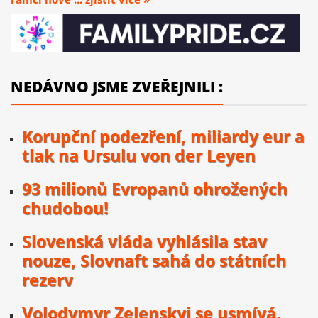
NEDÁVNO JSME ZVEŘEJNILI :
Korupční podezření, miliardy eur a
tlak na Ursulu von der Leyen
93 milionů Evropanů ohrožených
chudobou!
Slovenská vláda vyhlásila stav
nouze, Slovnaft sahá do státních
rezerv
Volodymyr Zelenskyj se usmívá,