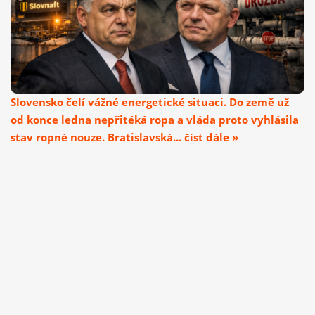
Slovensko čelí vážné energetické situaci. Do země už
od konce ledna nepřitéká ropa a vláda proto vyhlásila
stav ropné nouze. Bratislavská... číst dále »