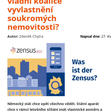
vládní koalice
vyvlastnění
soukromých
nemovitosti?
Autor:
Zdeněk Chytra
Napsal dne:
27. K
Německý stát chce opět všechno vědět. Státní aparát
chce v rámci letošního sčítání znát vlastnické poměry a