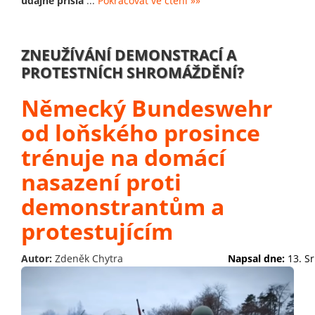
údajně přišla
...
Pokračovat ve čtení »»
ZNEUŽÍVÁNÍ DEMONSTRACÍ A
PROTESTNÍCH SHROMÁŽDĚNÍ?
Německý Bundeswehr
od loňského prosince
trénuje na domácí
nasazení proti
demonstrantům a
protestujícím
Autor:
Zdeněk Chytra
Napsal dne:
13. S