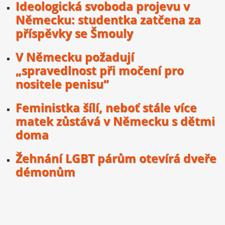
Ideologická svoboda projevu v
Německu: studentka zatčena za
příspěvky se Šmouly
V Německu požadují
„spravedlnost při močení pro
nositele penisu“
Feministka šílí, neboť stále více
matek zůstává v Německu s dětmi
doma
Žehnání LGBT párům otevírá dveře
démonům