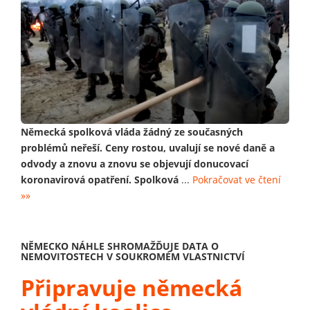
Německá spolková vláda žádný ze současných
problémů neřeší. Ceny rostou, uvalují se nové daně a
odvody a znovu a znovu se objevují donucovací
koronavirová opatření. Spolková
...
Pokračovat ve čtení
»»
NĚMECKO NÁHLE SHROMAŽĎUJE DATA O
NEMOVITOSTECH V SOUKROMÉM VLASTNICTVÍ
Připravuje německá