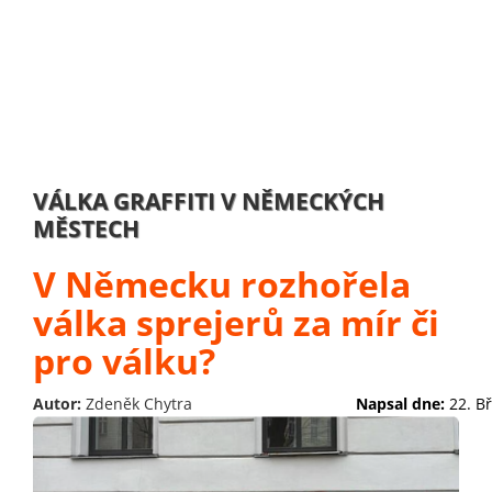
VÁLKA GRAFFITI V NĚMECKÝCH
MĚSTECH
V Německu rozhořela
válka sprejerů za mír či
pro válku?
Autor:
Zdeněk Chytra
Napsal dne:
22. B