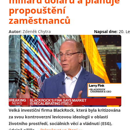
propouštění
zaměstnanců
Autor:
Zdeněk Chytra
Napsal dne:
20. L
Velká investiční firma BlackRock, která byla kritizována
za svou kontroverzní levicovou ideologii v oblasti
životního prostředí, sociálních věcí a vládnutí (ESG),