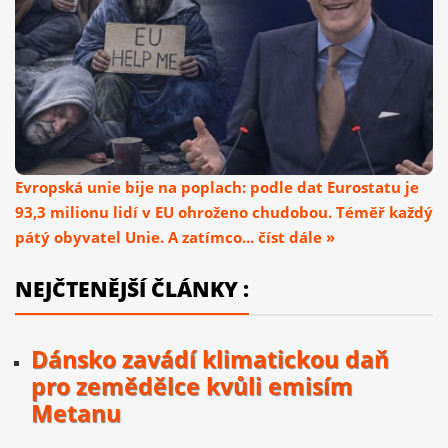
Evropská unie bije na poplach: podle dat Eurostatu je
93,3 milionu lidí v EU ohroženo chudobou. Téměř každý
pátý obyvatel Unie. A zatímco... číst dále »
NEJČTENĚJŠÍ ČLÁNKY :
Dánsko zavádí klimatickou daň
pro zemědělce kvůli emisím
Metanu