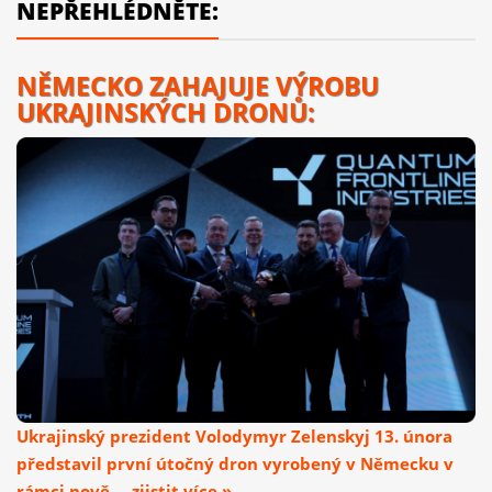
NEPŘEHLÉDNĚTE:
NĚMECKO ZAHAJUJE VÝROBU
UKRAJINSKÝCH DRONŮ:
Ukrajinský prezident Volodymyr Zelenskyj 13. února
představil první útočný dron vyrobený v Německu v
rámci nově ... zjistit více »