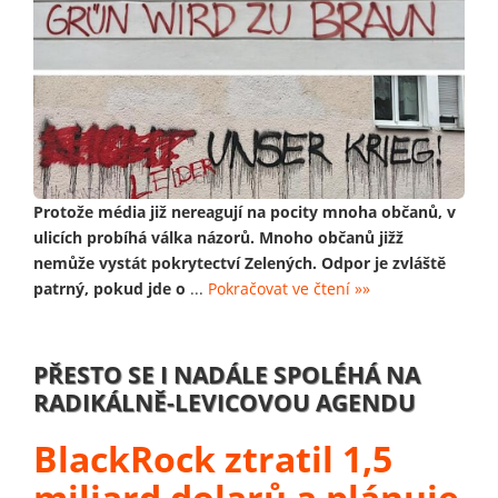
Protože média již nereagují na pocity mnoha občanů, v
ulicích probíhá válka názorů. Mnoho občanů jižž
nemůže vystát pokrytectví Zelených. Odpor je zvláště
patrný, pokud jde o
...
Pokračovat ve čtení »»
PŘESTO SE I NADÁLE SPOLÉHÁ NA
RADIKÁLNĚ-LEVICOVOU AGENDU
BlackRock ztratil 1,5
miliard dolarů a plánuje