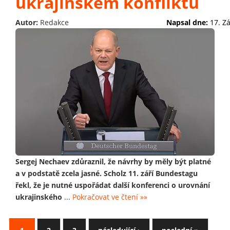
ukrajinském konfliktu
Autor:
Redakce
Napsal dne:
17. Z
Sergej Nechaev zdůraznil, že návrhy by měly být platné
a v podstatě zcela jasné. Scholz 11. září Bundestagu
řekl, že je nutné uspořádat další konferenci o urovnání
ukrajinského
...
Pokračovat ve čtení »»