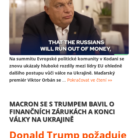
Na summitu Evropské politické komunity v Kodani se
znovu ukázaly hluboké rozdíly mezi lídry EU ohledně
dalšího postupu vůči válce na Ukrajině. Maďarský
premiér Viktor Orbán se
...
Pokračovat ve čtení »»
MACRON SE S TRUMPEM BAVIL O
FINANČNÍCH ZÁRUKÁCH A KONCI
VÁLKY NA UKRAJINĚ
Donald Trump požaduje