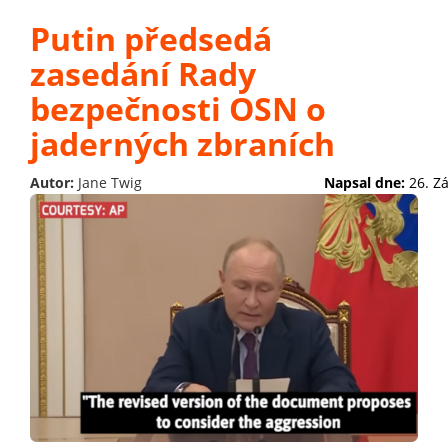
Putin předsedá
zasedání Rady
bezpečnosti OSN o
jaderných zbraních
Autor:
Jane Twig
Napsal dne:
26. Z