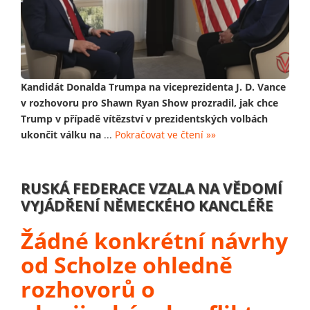
Kandidát Donalda Trumpa na viceprezidenta J. D. Vance
v rozhovoru pro Shawn Ryan Show prozradil, jak chce
Trump v případě vítězství v prezidentských volbách
ukončit válku na
...
Pokračovat ve čtení »»
RUSKÁ FEDERACE VZALA NA VĚDOMÍ
VYJÁDŘENÍ NĚMECKÉHO KANCLÉŘE
Žádné konkrétní návrhy
od Scholze ohledně
rozhovorů o