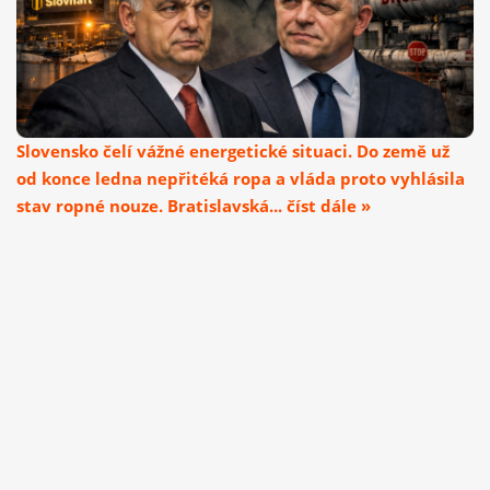
Slovensko čelí vážné energetické situaci. Do země už
od konce ledna nepřitéká ropa a vláda proto vyhlásila
stav ropné nouze. Bratislavská... číst dále »