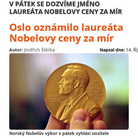
V PÁTEK SE DOZVÍME JMÉNO
LAUREÁTA NOBELOVY CENY ZA MÍR
Oslo oznámilo laureáta
Nobelovy ceny za mír
Autor:
Jindřich Štěrba
Napsal dne:
14. Ř
Norský Nobelův výbor v pátek vyhlásí nositele