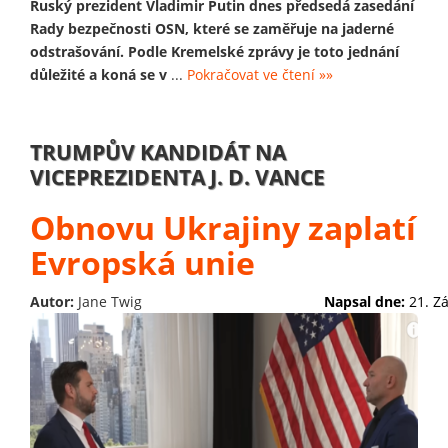
Ruský prezident Vladimir Putin dnes předsedá zasedání
Rady bezpečnosti OSN, které se zaměřuje na jaderné
odstrašování. Podle Kremelské zprávy je toto jednání
důležité a koná se v
...
Pokračovat ve čtení »»
TRUMPŮV KANDIDÁT NA
VICEPREZIDENTA J. D. VANCE
Obnovu Ukrajiny zaplatí
Evropská unie
Autor:
Jane Twig
Napsal dne:
21. Z