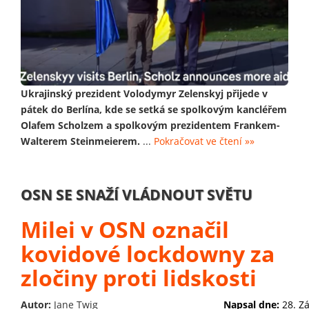
Ukrajinský prezident Volodymyr Zelenskyj přijede v
pátek do Berlína, kde se setká se spolkovým kancléřem
Olafem Scholzem a spolkovým prezidentem Frankem-
Walterem Steinmeierem.
...
Pokračovat ve čtení »»
OSN SE SNAŽÍ VLÁDNOUT SVĚTU
Milei v OSN označil
kovidové lockdowny za
zločiny proti lidskosti
Autor:
Jane Twig
Napsal dne:
28. Z