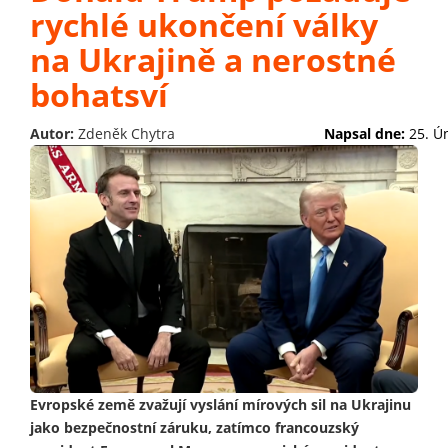
rychlé ukončení války
na Ukrajině a nerostné
bohatsví
Autor:
Zdeněk Chytra
Napsal dne:
25. Ú
Evropské země zvažují vyslání mírových sil na Ukrajinu
jako bezpečnostní záruku, zatímco francouzský