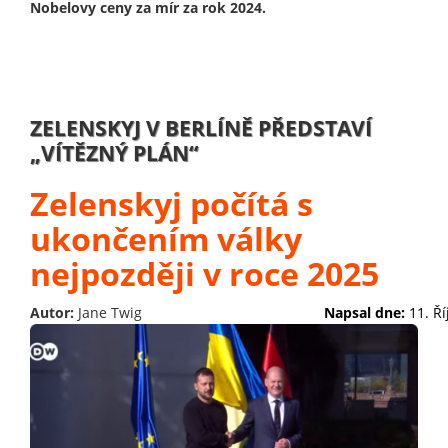
Nobelovy ceny za mír za rok 2024.
ZELENSKYJ V BERLÍNĚ PŘEDSTAVÍ
„VÍTĚZNÝ PLÁN“
Zelenskyj počítá s
ukončením války
nejpozději v roce 2025
Autor:
Jane Twig
Napsal dne:
11. Ř