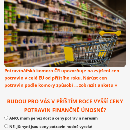
Potravinářská komora ČR upozorňuje na zvýšení cen
potravin v celé EU od příštího roku. Nárůst cen
potravin podle komory způsobí ... zobrazit anketu »
BUDOU PRO VÁS V PŘÍŠTÍM ROCE VYŠŠÍ CENY
POTRAVIN FINANČNĚ ÚNOSNÉ?
ANO, mám peněz dost a ceny potravin neřeším
NE, již nyní jsou ceny potravin hodně vysoké