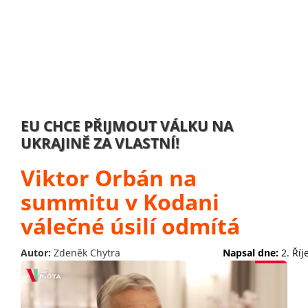
EU CHCE PŘIJMOUT VÁLKU NA
UKRAJINĚ ZA VLASTNÍ!
Viktor Orbán na
summitu v Kodani
válečné úsilí odmítá
Autor:
Zdeněk Chytra
Napsal dne:
2. Ří