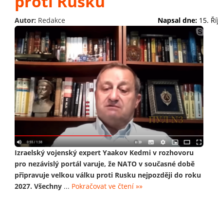
proti Rusku
Autor:
Redakce
Napsal dne:
15. Ř
Izraelský vojenský expert Yaakov Kedmi v rozhovoru
pro nezávislý portál varuje, že NATO v současné době
připravuje velkou válku proti Rusku nejpozději do roku
2027. Všechny
...
Pokračovat ve čtení »»