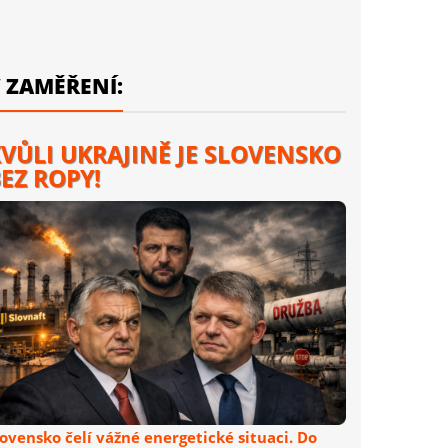
 ZAMĚŘENÍ:
VŮLI UKRAJINĚ JE SLOVENSKO
EZ ROPY!
lovensko čelí vážné energetické situaci. Do