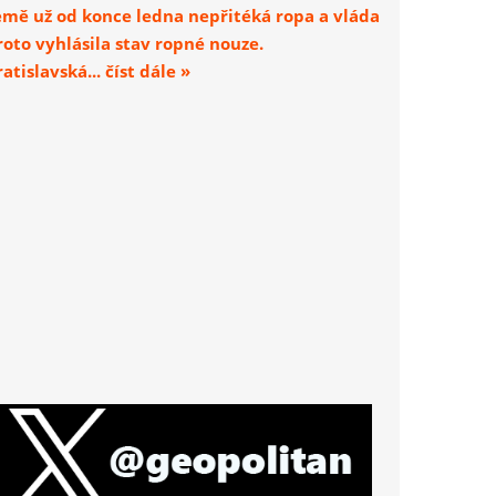
emě už od konce ledna nepřitéká ropa a vláda
roto vyhlásila stav ropné nouze.
atislavská... číst dále »