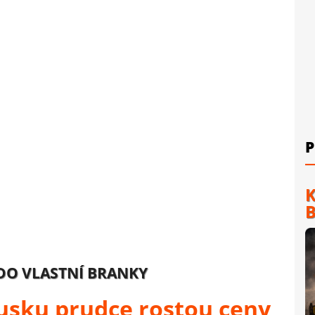
P
K
B
 DO VLASTNÍ BRANKY
Rusku prudce rostou ceny