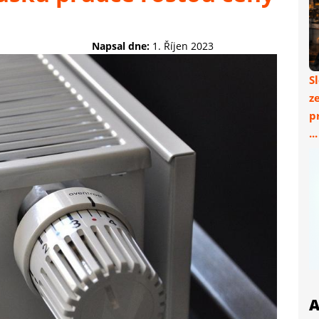
Napsal dne:
1. Říjen 2023
S
z
p
..
A