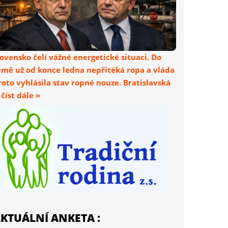
lovensko čelí vážné energetické situaci. Do
emě už od konce ledna nepřitéká ropa a vláda
roto vyhlásila stav ropné nouze. Bratislavská
. číst dále »
KTUÁLNÍ ANKETA :