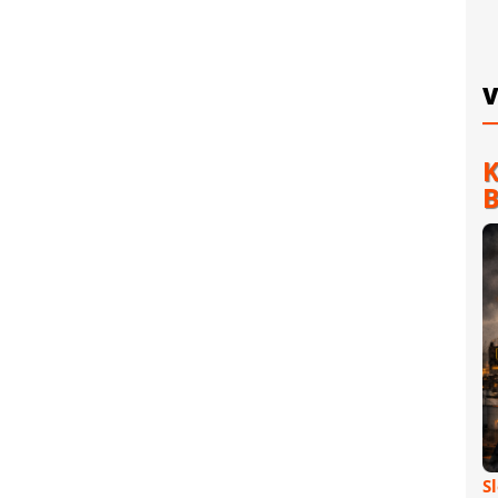
V
K
B
S