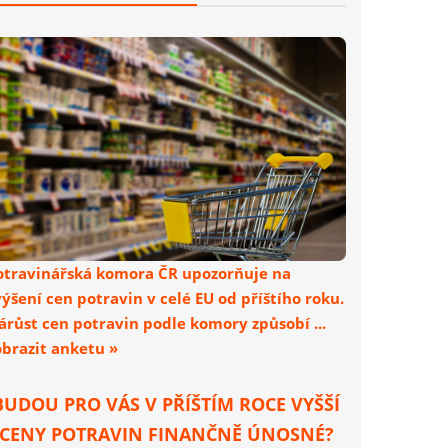
otravinářská komora ČR upozorňuje na
výšení cen potravin v celé EU od příštího roku.
árůst cen potravin podle komory způsobí ...
obrazit anketu »
BUDOU PRO VÁS V PŘÍŠTÍM ROCE VYŠŠÍ
CENY POTRAVIN FINANČNĚ ÚNOSNÉ?