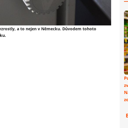
vzrostly, a to nejen v Německu. Důvodem tohoto
ku.
P
z
N
z