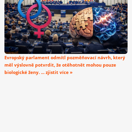
Evropský parlament odmítl pozměňovací návrh, který
měl výslovně potvrdit, že otěhotnět mohou pouze
biologické ženy. ... zjistit více »