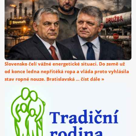
Slovensko čelí vážné energetické situaci. Do země už
od konce ledna nepřitéká ropa a vláda proto vyhlásila
stav ropné nouze. Bratislavská ... číst dále »