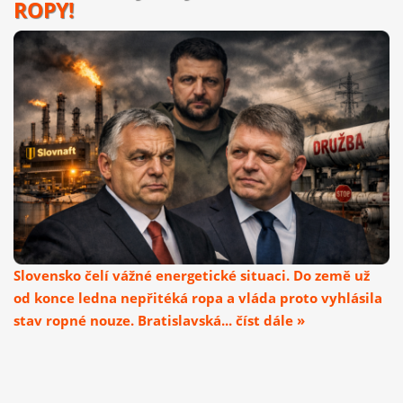
ROPY!
Slovensko čelí vážné energetické situaci. Do země už
od konce ledna nepřitéká ropa a vláda proto vyhlásila
stav ropné nouze. Bratislavská... číst dále »