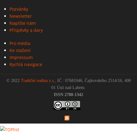
Pozvánky
Newsletter
Napište nám
Příspěvky a dary
Pro média
Ke stažení
Impressum
Rychlá navigace
© 2022
Tradiční rodina z.s
., IČ : 07681046, Čajkovského 2514/16, 400
01 Ústí nad Labem.
ISSN 2788-1342