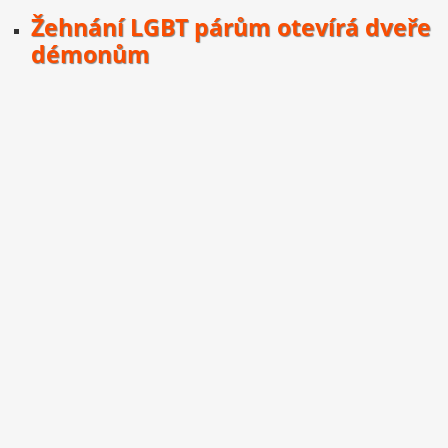
Žehnání LGBT párům otevírá dveře
démonům