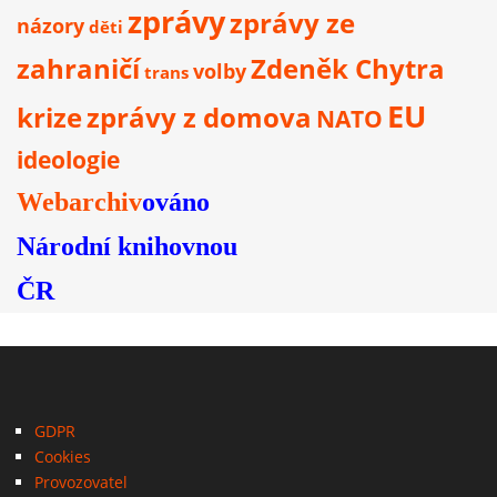
zprávy
zprávy ze
názory
děti
zahraničí
Zdeněk Chytra
volby
trans
EU
krize
zprávy z domova
NATO
ideologie
Webarchiv
ováno
Národní knihovnou
ČR
GDPR
Cookies
Provozovatel