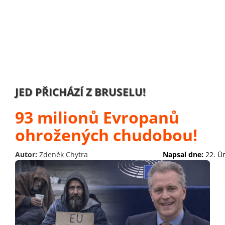
JED PŘICHÁZÍ Z BRUSELU!
93 milionů Evropanů
ohrožených chudobou!
Autor:
Zdeněk Chytra
Napsal dne:
22. Ú