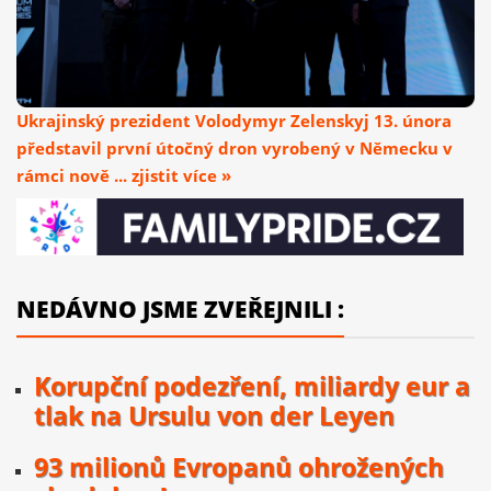
Ukrajinský prezident Volodymyr Zelenskyj 13. února
představil první útočný dron vyrobený v Německu v
rámci nově ... zjistit více »
NEDÁVNO JSME ZVEŘEJNILI :
Korupční podezření, miliardy eur a
tlak na Ursulu von der Leyen
93 milionů Evropanů ohrožených