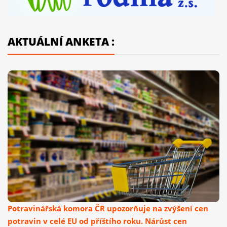
AKTUÁLNÍ ANKETA :
Potravinářská komora ČR upozorňuje na zvýšení cen
potravin v celé EU od příštího roku. Nárůst cen