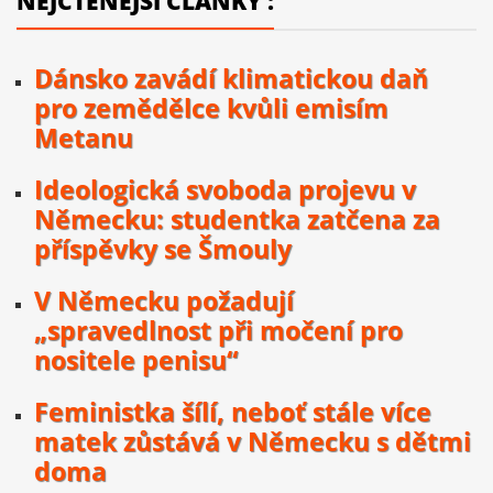
NEJČTENĚJŠÍ ČLÁNKY :
Dánsko zavádí klimatickou daň
pro zemědělce kvůli emisím
Metanu
Ideologická svoboda projevu v
Německu: studentka zatčena za
příspěvky se Šmouly
V Německu požadují
„spravedlnost při močení pro
nositele penisu“
Feministka šílí, neboť stále více
matek zůstává v Německu s dětmi
doma