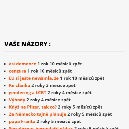
VAŠE NÁZORY :
asi demence
1 rok 10 měsíců zpět
cenzura
1 rok 10 měsíců zpět
EU si ještě nevšímla. že
1 rok 10 měsíců zpět
Ke článku
2 roky 3 měsíce zpět
gendering a LCBT
2 roky 4 měsíce zpět
Výhody
2 roky 4 měsíce zpět
Když ne Pfizer, tak co?
2 roky 5 měsíců zpět
Že Německo tajně plánuje
2 roky 5 měsíců zpět
papá Franta
2 roky 5 měsíců zpět
Socialismus hospodařil vždy s
2 roky 5 měsíců zpět