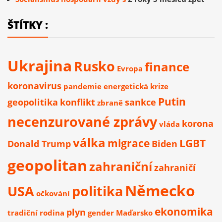
ŠTÍTKY :
Ukrajina
Rusko
finance
Evropa
koronavirus
pandemie
energetická krize
Putin
geopolitika
konflikt
sankce
zbraně
necenzurované zprávy
korona
vláda
válka
migrace
LGBT
Donald Trump
Biden
geopolitan
zahraniční
zahraničí
Německo
USA
politika
očkování
ekonomika
plyn
tradiční rodina
gender
Maďarsko