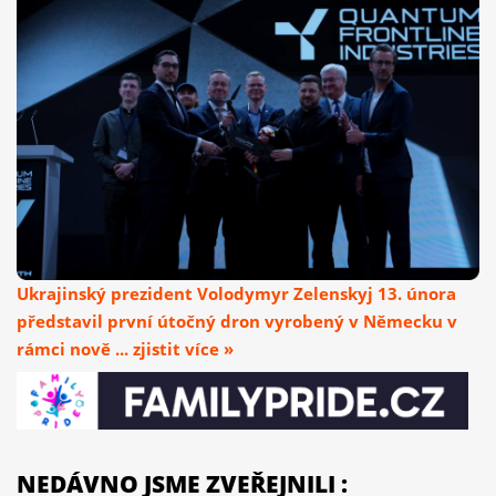
Ukrajinský prezident Volodymyr Zelenskyj 13. února
představil první útočný dron vyrobený v Německu v
rámci nově ... zjistit více »
NEDÁVNO JSME ZVEŘEJNILI :