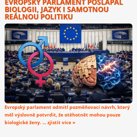
EVROPSKÝ PARLAMENT POŠLAPAL
BIOLOGII, JAZYK I SAMOTNOU
REÁLNOU POLITIKU
Evropský parlament odmítl pozměňovací návrh, který
měl výslovně potvrdit, že otěhotnět mohou pouze
biologické ženy. ... zjistit více »