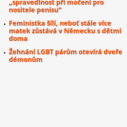
„spravedlnost při močení pro
nositele penisu“
Feministka šílí, neboť stále více
matek zůstává v Německu s dětmi
doma
Žehnání LGBT párům otevírá dveře
démonům