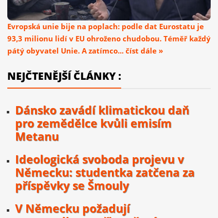
Evropská unie bije na poplach: podle dat Eurostatu je
93,3 milionu lidí v EU ohroženo chudobou. Téměř každý
pátý obyvatel Unie. A zatímco... číst dále »
NEJČTENĚJŠÍ ČLÁNKY :
Dánsko zavádí klimatickou daň
pro zemědělce kvůli emisím
Metanu
Ideologická svoboda projevu v
Německu: studentka zatčena za
příspěvky se Šmouly
V Německu požadují