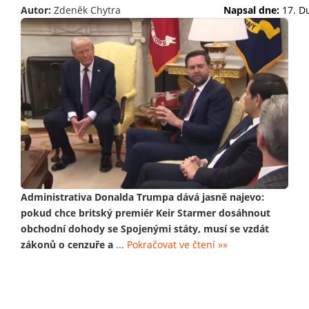
Autor:
Zdeněk Chytra
Napsal dne:
17. D
Administrativa Donalda Trumpa dává jasně najevo:
pokud chce britský premiér Keir Starmer dosáhnout
obchodní dohody se Spojenými státy, musí se vzdát
zákonů o cenzuře a
...
Pokračovat ve čtení »»