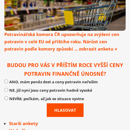
Potravinářská komora ČR upozorňuje na zvýšení cen
potravin v celé EU od příštího roku. Nárůst cen
potravin podle komory způsobí ... zobrazit anketu »
BUDOU PRO VÁS V PŘÍŠTÍM ROCE VYŠŠÍ CENY
POTRAVIN FINANČNĚ ÚNOSNÉ?
ANO, mám peněz dost a ceny potravin neřeším
NE, již nyní jsou ceny potravin hodně vysoké
NEVÍM, počkám, až jak se situace vyvine
Starší ankety