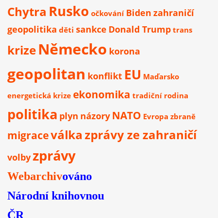
Rusko
Chytra
Biden
zahraničí
očkování
geopolitika
sankce
Donald Trump
děti
trans
Německo
krize
korona
geopolitan
EU
konflikt
Maďarsko
ekonomika
energetická krize
tradiční rodina
politika
NATO
plyn
názory
Evropa
zbraně
válka
zprávy ze zahraničí
migrace
zprávy
volby
Webarchiv
ováno
Národní knihovnou
ČR