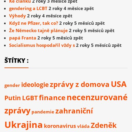
Ke článku
2 roky 3 měsíce zpět
gendering a LCBT
2 roky 4 měsíce zpět
Výhody
2 roky 4 měsíce zpět
Když ne Pfizer, tak co?
2 roky 5 měsíců zpět
Že Německo tajně plánuje
2 roky 5 měsíců zpět
papá Franta
2 roky 5 měsíců zpět
Socialismus hospodařil vždy s
2 roky 5 měsíců zpět
ŠTÍTKY :
USA
zprávy z domova
ideologie
gender
necenzurované
finance
Putin
LGBT
zprávy
zahraniční
pandemie
Ukrajina
Zdeněk
koronavirus
vláda