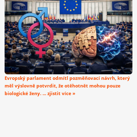
Evropský parlament odmítl pozměňovací návrh, který
měl výslovně potvrdit, že otěhotnět mohou pouze
biologické ženy. ... zjistit více »