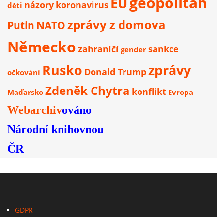
geopolitan
EU
názory
koronavirus
děti
zprávy z domova
Putin
NATO
Německo
zahraničí
sankce
gender
Rusko
zprávy
Donald Trump
očkování
Zdeněk Chytra
konflikt
Maďarsko
Evropa
Webarchiv
ováno
Národní knihovnou
ČR
GDPR