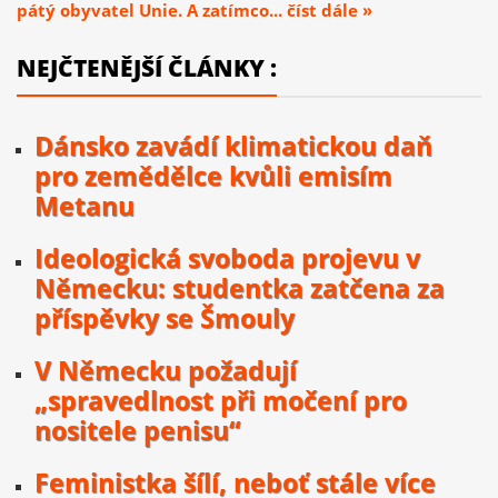
pátý obyvatel Unie. A zatímco... číst dále »
NEJČTENĚJŠÍ ČLÁNKY :
Dánsko zavádí klimatickou daň
pro zemědělce kvůli emisím
Metanu
Ideologická svoboda projevu v
Německu: studentka zatčena za
příspěvky se Šmouly
V Německu požadují
„spravedlnost při močení pro
nositele penisu“
Feministka šílí, neboť stále více