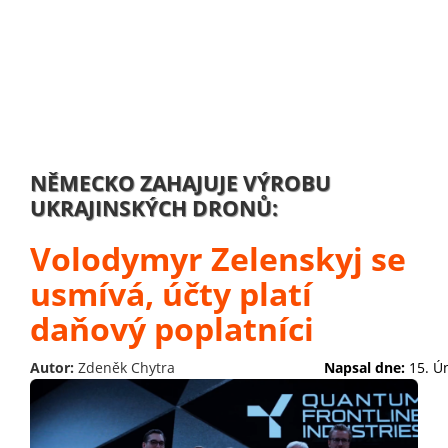
NĚMECKO ZAHAJUJE VÝROBU
UKRAJINSKÝCH DRONŮ:
Volodymyr Zelenskyj se
usmívá, účty platí
daňový poplatníci
Autor:
Zdeněk Chytra
Napsal dne:
15. Ú