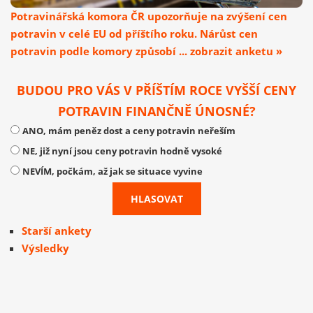
Potravinářská komora ČR upozorňuje na zvýšení cen
potravin v celé EU od příštího roku. Nárůst cen
potravin podle komory způsobí ... zobrazit anketu »
BUDOU PRO VÁS V PŘÍŠTÍM ROCE VYŠŠÍ CENY
POTRAVIN FINANČNĚ ÚNOSNÉ?
ANO, mám peněz dost a ceny potravin neřeším
NE, již nyní jsou ceny potravin hodně vysoké
NEVÍM, počkám, až jak se situace vyvine
Starší ankety
Výsledky