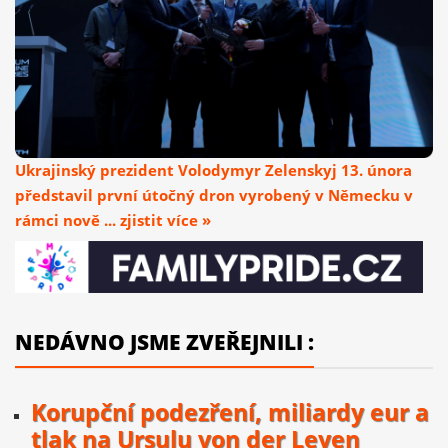
Ukrajinský prezident Volodymyr Zelenskyj 13. února
představil první útočný dron vyrobený v Německu v
rámci nově ... zjistit více »
NEDÁVNO JSME ZVEŘEJNILI :
Korupční podezření, miliardy eur a
tlak na Ursulu von der Leyen