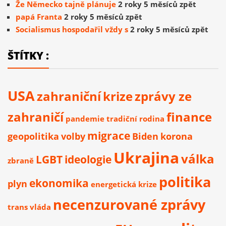
Že Německo tajně plánuje
2 roky 5 měsíců zpět
papá Franta
2 roky 5 měsíců zpět
Socialismus hospodařil vždy s
2 roky 5 měsíců zpět
ŠTÍTKY :
USA
zahraniční
krize
zprávy ze
zahraničí
finance
pandemie
tradiční rodina
migrace
geopolitika
volby
Biden
korona
Ukrajina
válka
LGBT
ideologie
zbraně
politika
ekonomika
plyn
energetická krize
necenzurované zprávy
trans
vláda