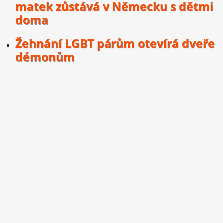
matek zůstává v Německu s dětmi
doma
Žehnání LGBT párům otevírá dveře
démonům