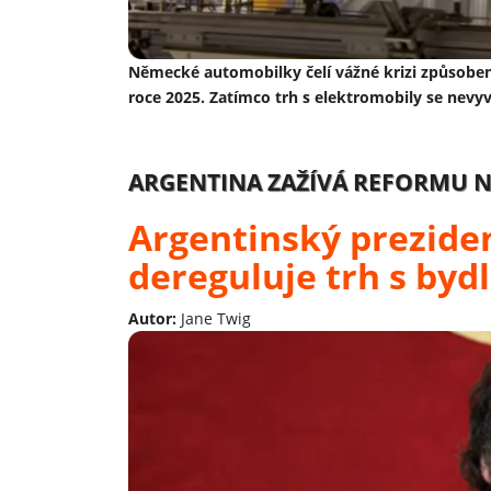
Německé automobilky čelí vážné krizi způsobené
roce 2025. Zatímco trh s elektromobily se nevyví
ARGENTINA ZAŽÍVÁ REFORMU N
Argentinský preziden
dereguluje trh s byd
Autor:
Jane Twig