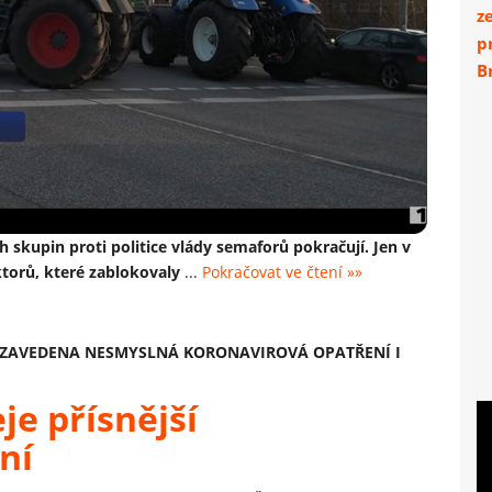
z
p
Br
 skupin proti politice vlády semaforů pokračují. Jen v
ktorů, které zablokovaly
...
Pokračovat ve čtení »»
ZAVEDENA NESMYSLNÁ KORONAVIROVÁ OPATŘENÍ I
je přísnější
ní