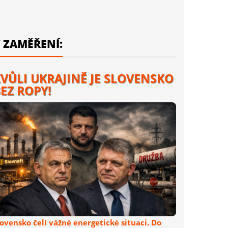
 ZAMĚŘENÍ:
VŮLI UKRAJINĚ JE SLOVENSKO
EZ ROPY!
lovensko čelí vážné energetické situaci. Do