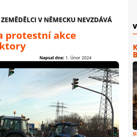
E ZEMĚDĚLCI V NĚMECKU NEVZDÁVÁ
V
a protestní akce
aktory
K
B
Napsal dne:
1. Únor 2024
S