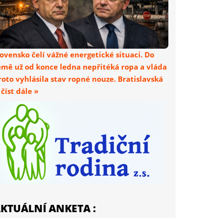
lovensko čelí vážné energetické situaci. Do
emě už od konce ledna nepřitéká ropa a vláda
roto vyhlásila stav ropné nouze. Bratislavská
. číst dále »
KTUÁLNÍ ANKETA :