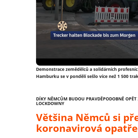
Demonstrace zemědělců a solidárních profesních
Hamburku se v pondělí sešlo více než 1 500 tra
DÍKY NĚMCŮM BUDOU PRAVDĚPODOBNĚ OPĚT 
LOCKDOWNY
Většina Němců si pře
koronavirová opatře