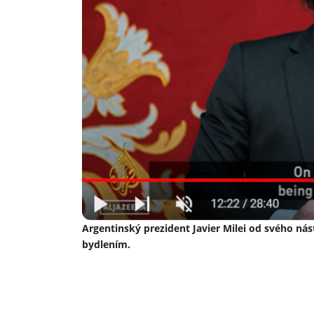
Argentinský prezident Javier Milei od svého nás
bydlením.