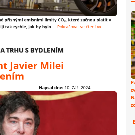
 přísnými emisními limity CO₂, které začnou platit v
jí tak rychle, jak by bylo
...
Pokračovat ve čtení »»
A TRHU S BYDLENÍM
t Javier Milei
lením
P
Napsal dne:
10. Září 2024
z
N
z