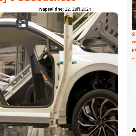
Napsal dne:
22. Září 2024
S
z
p
..
A