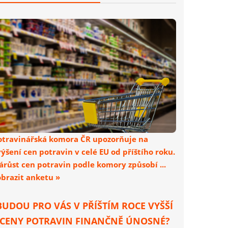
otravinářská komora ČR upozorňuje na
výšení cen potravin v celé EU od příštího roku.
árůst cen potravin podle komory způsobí ...
obrazit anketu »
BUDOU PRO VÁS V PŘÍŠTÍM ROCE VYŠŠÍ
CENY POTRAVIN FINANČNĚ ÚNOSNÉ?