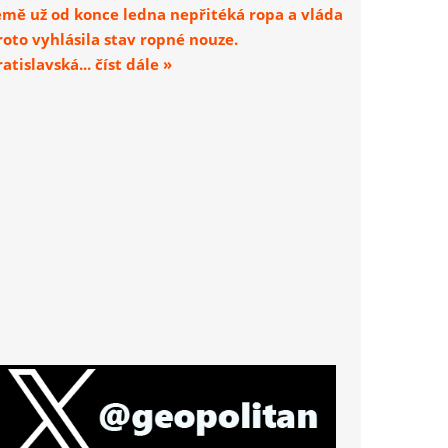
emě už od konce ledna nepřitéká ropa a vláda
roto vyhlásila stav ropné nouze.
atislavská... číst dále »