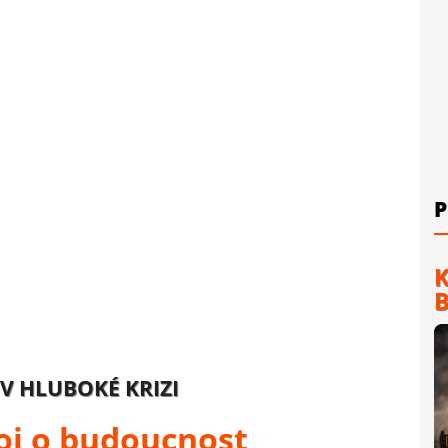
P
K
B
V HLUBOKÉ KRIZI
boj o budoucnost