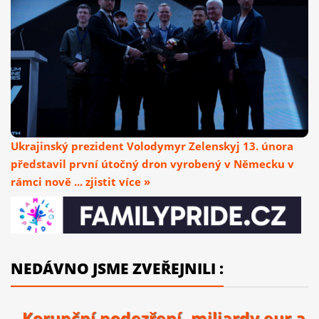
Ukrajinský prezident Volodymyr Zelenskyj 13. února
představil první útočný dron vyrobený v Německu v
rámci nově ... zjistit více »
NEDÁVNO JSME ZVEŘEJNILI :
Korupční podezření, miliardy eur a