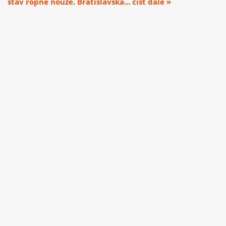
stav ropné nouze. Bratislavská... číst dále »