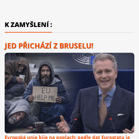
K ZAMYŠLENÍ :
JED PŘICHÁZÍ Z BRUSELU!
Evropská unie bije na poplach: podle dat Eurostatu je