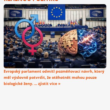
Evropský parlament odmítl pozměňovací návrh, který
měl výslovně potvrdit, že otěhotnět mohou pouze
biologické ženy. ... zjistit více »