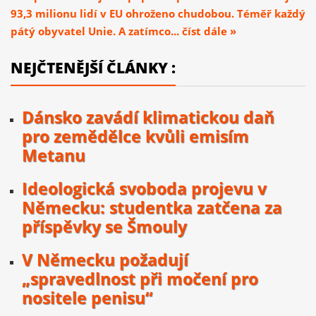
93,3 milionu lidí v EU ohroženo chudobou. Téměř každý
pátý obyvatel Unie. A zatímco... číst dále »
NEJČTENĚJŠÍ ČLÁNKY :
Dánsko zavádí klimatickou daň
pro zemědělce kvůli emisím
Metanu
Ideologická svoboda projevu v
Německu: studentka zatčena za
příspěvky se Šmouly
V Německu požadují
„spravedlnost při močení pro
nositele penisu“