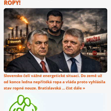
ROPY!
Slovensko čelí vážné energetické situaci. Do země už
od konce ledna nepřitéká ropa a vláda proto vyhlásila
stav ropné nouze. Bratislavská ... číst dále »