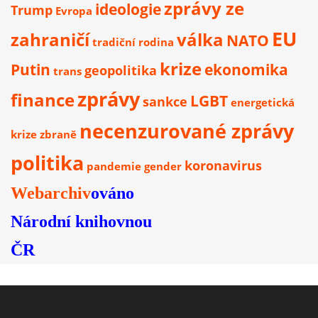
zprávy ze
ideologie
Trump
Evropa
EU
zahraničí
válka
NATO
tradiční rodina
krize
Putin
ekonomika
geopolitika
trans
zprávy
finance
LGBT
sankce
energetická
necenzurované zprávy
krize
zbraně
politika
koronavirus
pandemie
gender
Webarchiv
ováno
Národní knihovnou
ČR