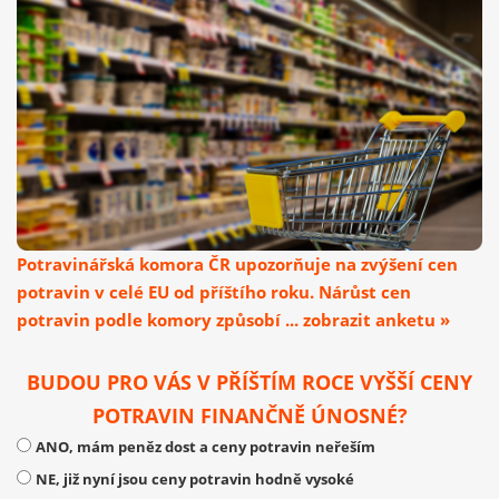
Potravinářská komora ČR upozorňuje na zvýšení cen
potravin v celé EU od příštího roku. Nárůst cen
potravin podle komory způsobí ... zobrazit anketu »
BUDOU PRO VÁS V PŘÍŠTÍM ROCE VYŠŠÍ CENY
POTRAVIN FINANČNĚ ÚNOSNÉ?
ANO, mám peněz dost a ceny potravin neřeším
NE, již nyní jsou ceny potravin hodně vysoké