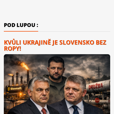
POD LUPOU :
KVŮLI UKRAJINĚ JE SLOVENSKO BEZ
ROPY!