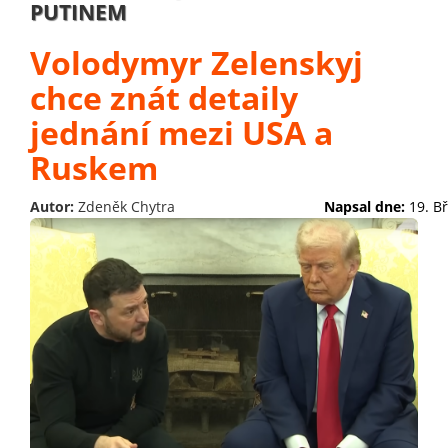
PUTINEM
Volodymyr Zelenskyj
chce znát detaily
jednání mezi USA a
Ruskem
Autor:
Zdeněk Chytra
Napsal dne:
19. B