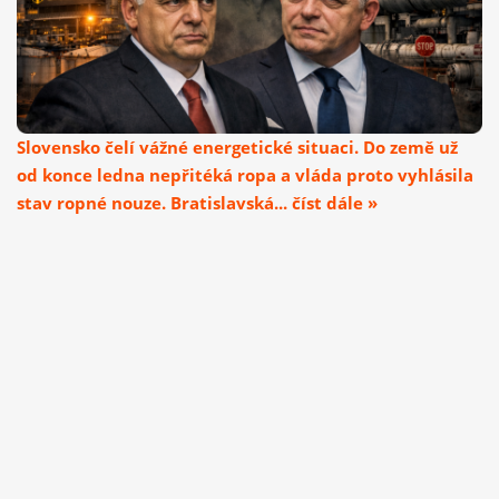
Slovensko čelí vážné energetické situaci. Do země už
od konce ledna nepřitéká ropa a vláda proto vyhlásila
stav ropné nouze. Bratislavská... číst dále »