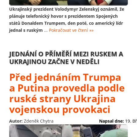
Ukrajinský prezident Volodymyr Zelenskyj oznámil, že
plánuje telefonický hovor s prezidentem Spojených
států Donaldem Trumpem, den poté, co americký lídr
jednal s ruským
...
Pokračovat ve čtení »»
JEDNÁNÍ O PŘÍMĚŘÍ MEZI RUSKEM A
UKRAJINOU ZAČNE V NEDĚLI
Před jednáním Trumpa
a Putina provedla podle
ruské strany Ukrajina
vojenskou provokaci
Autor:
Zdeněk Chytra
Napsal dne:
19. B