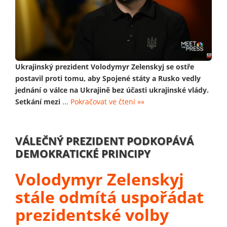
Ukrajinský prezident Volodymyr Zelenskyj se ostře
postavil proti tomu, aby Spojené státy a Rusko vedly
jednání o válce na Ukrajině bez účasti ukrajinské vlády.
Setkání mezi
...
Pokračovat ve čtení »»
VÁLEČNÝ PREZIDENT PODKOPÁVÁ
DEMOKRATICKÉ PRINCIPY
Volodymyr Zelenskyj
stále odmítá uspořádat
prezidentské volby