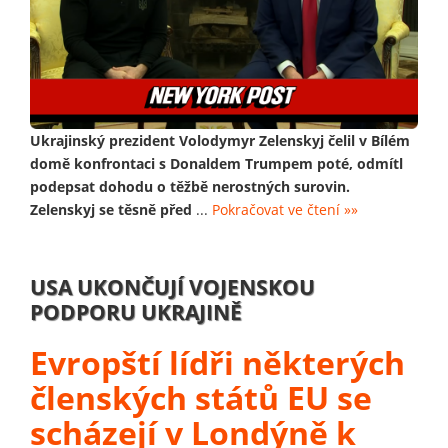
Ukrajinský prezident Volodymyr Zelenskyj čelil v Bílém
domě konfrontaci s Donaldem Trumpem poté, odmítl
podepsat dohodu o těžbě nerostných surovin.
Zelenskyj se těsně před
...
Pokračovat ve čtení »»
USA UKONČUJÍ VOJENSKOU
PODPORU UKRAJINĚ
Evropští lídři některých
členských států EU se
scházejí v Londýně k