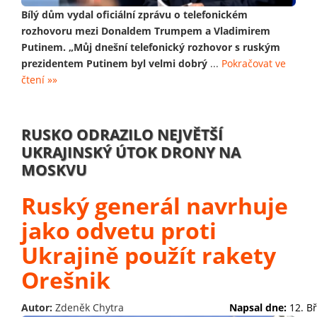
Bílý dům vydal oficiální zprávu o telefonickém
rozhovoru mezi Donaldem Trumpem a Vladimirem
Putinem. „Můj dnešní telefonický rozhovor s ruským
prezidentem Putinem byl velmi dobrý
...
Pokračovat ve
čtení »»
RUSKO ODRAZILO NEJVĚTŠÍ
UKRAJINSKÝ ÚTOK DRONY NA
MOSKVU
Ruský generál navrhuje
jako odvetu proti
Ukrajině použít rakety
Orešnik
Autor:
Zdeněk Chytra
Napsal dne:
12. B