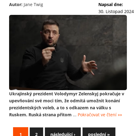
Autor:
Jane Twig
Napsal dne:
30. Listopad 2024
Ukrajinský prezident Volodymyr Zelenskyj pokračuje v
upevňování své moci tím, že odmítá umožnit konání
prezidentských voleb, a to s odkazem na válku s
Ruskem. Ruská strana přitom
...
Pokračovat ve čtení »»
1
2
následující ›
poslední »