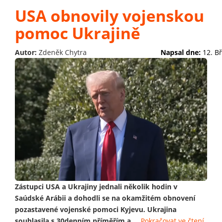
USA obnovily vojenskou
pomoc Ukrajině
Autor:
Zdeněk Chytra
Napsal dne:
12. B
Zástupci USA a Ukrajiny jednali několik hodin v
Saúdské Arábii a dohodli se na okamžitém obnovení
pozastavené vojenské pomoci Kyjevu. Ukrajina
souhlasila s 30denním příměřím a
...
Pokračovat ve čtení