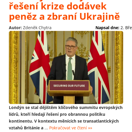
řešení krize dodávek
peněz a zbraní Ukrajině
Autor:
Zdeněk Chytra
Napsal dne:
2. Bř
Londýn se stal dějištěm klíčového summitu evropských
lídrů, kteří hledají řešení pro obrannou politiku
kontinentu. V kontextu měnících se transatlantických
vztahů Británie a
...
Pokračovat ve čtení »»