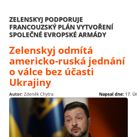
ZELENSKYJ PODPORUJE
FRANCOUZSKÝ PLÁN VYTVOŘENÍ
SPOLEČNÉ EVROPSKÉ ARMÁDY
Zelenskyj odmítá
americko-ruská jednání
o válce bez účasti
Ukrajiny
Autor:
Zdeněk Chytra
Napsal dne:
17. Ú