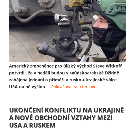
Americký zmocněnec pro Blízký východ Steve Witkoff
potvrdil, že v neděli budou v saúdskoarabské Džiddě
zahájena jednání o příměří v rusko-ukrajinské válce.
USA na ně vyšlou
...
Pokračovat ve čtení »»
UKONČENÍ KONFLIKTU NA UKRAJINĚ
A NOVÉ OBCHODNÍ VZTAHY MEZI
USA A RUSKEM