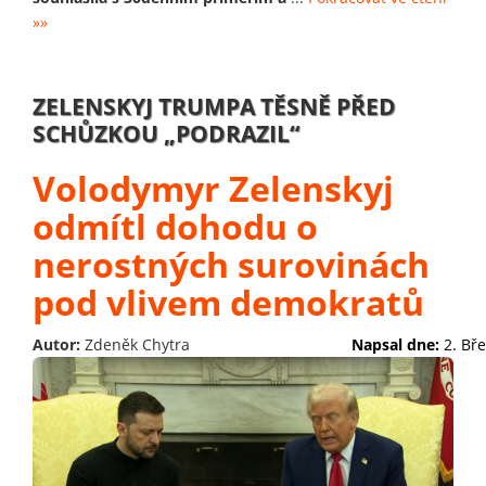
»»
ZELENSKYJ TRUMPA TĚSNĚ PŘED
SCHŮZKOU „PODRAZIL“
Volodymyr Zelenskyj
odmítl dohodu o
nerostných surovinách
pod vlivem demokratů
Autor:
Zdeněk Chytra
Napsal dne:
2. Bř