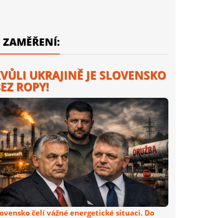
 ZAMĚŘENÍ:
VŮLI UKRAJINĚ JE SLOVENSKO
EZ ROPY!
lovensko čelí vážné energetické situaci. Do