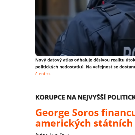
Nový datový atlas odhaluje děsivou realitu út
politických nedostatků. Na veřejnost se dostan
čtení »»
KORUPCE NA NEJVYŠŠÍ POLITIC
George Soros financu
amerických státních
Autor:
Jane Twig