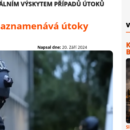
UÁLNÍM VÝSKYTEM PŘÍPADŮ ÚTOKŮ
 zaznamenává útoky
V
K
Napsal dne:
20. Září 2024
B
S