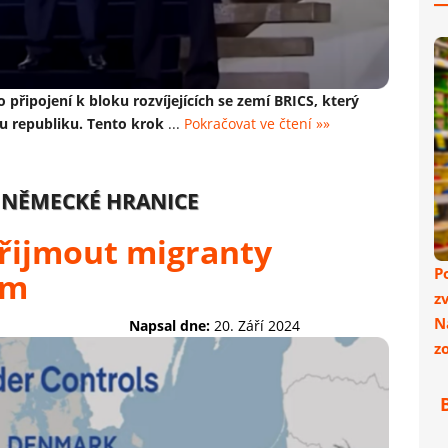
 připojení k bloku rozvíjejících se zemí BRICS, který
kou republiku. Tento krok
...
Pokračovat ve čtení »»
 NĚMECKÉ HRANICE
řijmout migranty
P
em
z
N
Napsal dne:
20. Září 2024
z