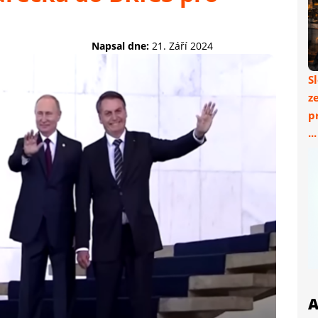
Napsal dne:
21. Září 2024
S
z
p
..
A