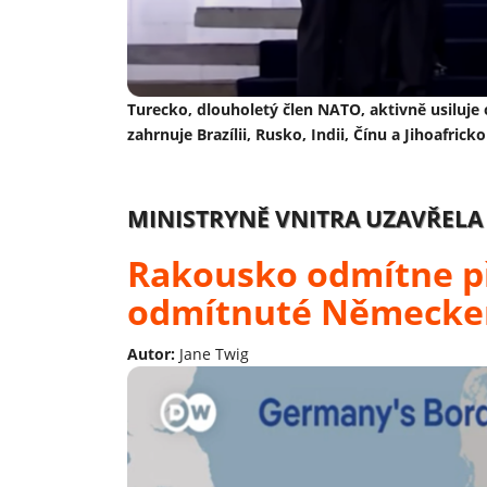
Turecko, dlouholetý člen NATO, aktivně usiluje o
zahrnuje Brazílii, Rusko, Indii, Čínu a Jihoafric
MINISTRYNĚ VNITRA UZAVŘELA
Rakousko odmítne p
odmítnuté Německ
Autor:
Jane Twig