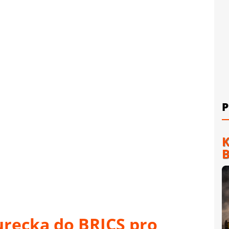
P
K
B
recka do BRICS pro