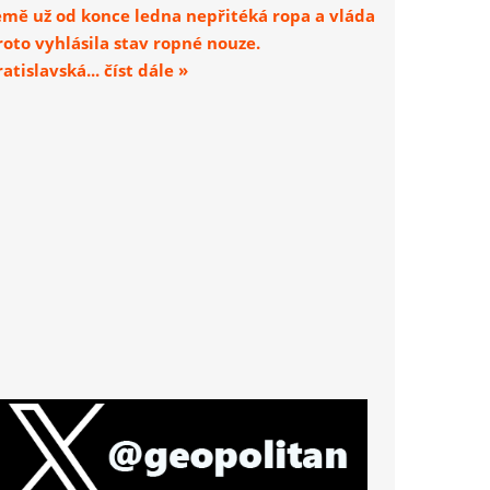
emě už od konce ledna nepřitéká ropa a vláda
roto vyhlásila stav ropné nouze.
atislavská... číst dále »