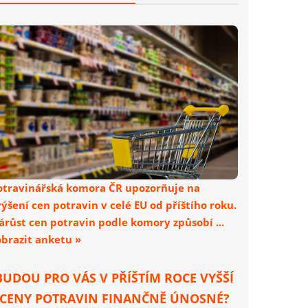
otravinářská komora ČR upozorňuje na
výšení cen potravin v celé EU od příštího roku.
árůst cen potravin podle komory způsobí ...
obrazit anketu »
BUDOU PRO VÁS V PŘÍŠTÍM ROCE VYŠŠÍ
CENY POTRAVIN FINANČNĚ ÚNOSNÉ?