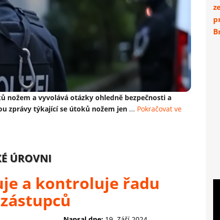
z
p
Br
oků nožem a vyvolává otázky ohledně bezpečnosti a
ou zprávy týkající se útoků nožem jen
...
Pokračovat ve
KÉ ÚROVNI
je a kontroluje řadu
 zástupců
Napsal dne:
19. Září 2024