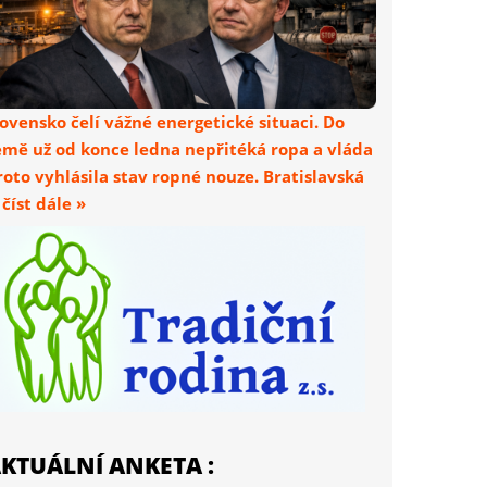
lovensko čelí vážné energetické situaci. Do
emě už od konce ledna nepřitéká ropa a vláda
roto vyhlásila stav ropné nouze. Bratislavská
. číst dále »
KTUÁLNÍ ANKETA :