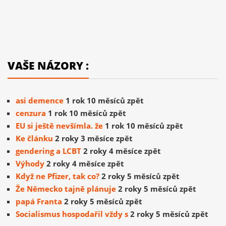
VAŠE NÁZORY :
asi demence
1 rok 10 měsíců zpět
cenzura
1 rok 10 měsíců zpět
EU si ještě nevšímla. že
1 rok 10 měsíců zpět
Ke článku
2 roky 3 měsíce zpět
gendering a LCBT
2 roky 4 měsíce zpět
Výhody
2 roky 4 měsíce zpět
Když ne Pfizer, tak co?
2 roky 5 měsíců zpět
Že Německo tajně plánuje
2 roky 5 měsíců zpět
papá Franta
2 roky 5 měsíců zpět
Socialismus hospodařil vždy s
2 roky 5 měsíců zpět