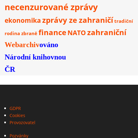
necenzurované zprávy
zprávy ze zahraničí
ekonomika
tradiční
finance
zahraniční
NATO
rodina
zbraně
Webarchiv
ováno
Národní knihovnou
ČR
GDPR
Cookies
Provozovatel
Pozvánky