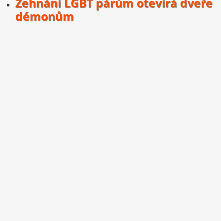
Žehnání LGBT párům otevírá dveře
démonům