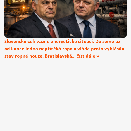
Slovensko čelí vážné energetické situaci. Do země už
od konce ledna nepřitéká ropa a vláda proto vyhlásila
stav ropné nouze. Bratislavská... číst dále »