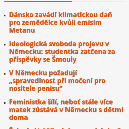
Dánsko zavádí klimatickou daň
pro zemědělce kvůli emisím
Metanu
Ideologická svoboda projevu v
Německu: studentka zatčena za
příspěvky se Šmouly
V Německu požadují
„spravedlnost při močení pro
nositele penisu“
Feministka šílí, neboť stále více
matek zůstává v Německu s dětmi
doma