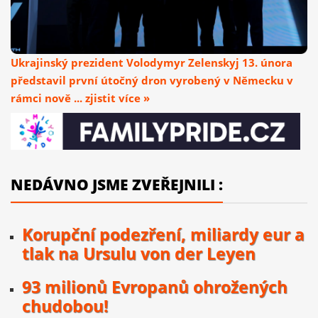
Ukrajinský prezident Volodymyr Zelenskyj 13. února
představil první útočný dron vyrobený v Německu v
rámci nově ... zjistit více »
NEDÁVNO JSME ZVEŘEJNILI :
Korupční podezření, miliardy eur a
tlak na Ursulu von der Leyen
93 milionů Evropanů ohrožených
chudobou!