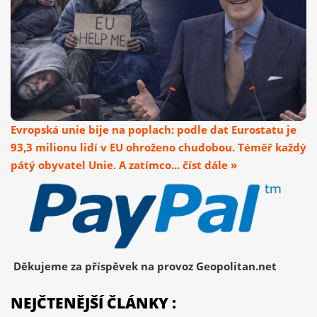
Evropská unie bije na poplach: podle dat Eurostatu je
93,3 milionu lidí v EU ohroženo chudobou. Téměř každý
pátý obyvatel Unie. A zatímco... číst dále »
Děkujeme za příspěvek na provoz Geopolitan.net
NEJČTENĚJŠÍ ČLÁNKY :