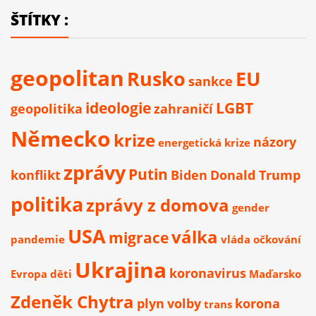
ŠTÍTKY :
geopolitan
Rusko
EU
sankce
ideologie
LGBT
geopolitika
zahraničí
Německo
krize
názory
energetická krize
zprávy
Putin
konflikt
Biden
Donald Trump
politika
zprávy z domova
gender
USA
válka
migrace
pandemie
vláda
očkování
Ukrajina
koronavirus
Evropa
děti
Maďarsko
Zdeněk Chytra
plyn
volby
korona
trans