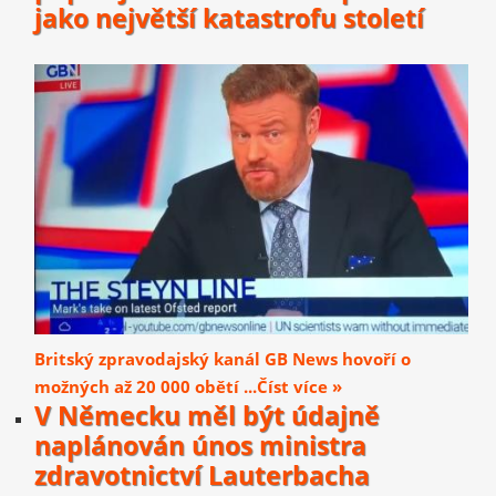
jako největší katastrofu století
Britský zpravodajský kanál GB News hovoří o
možných až 20 000 obětí ...Číst více »
V Německu měl být údajně
naplánován únos ministra
zdravotnictví Lauterbacha