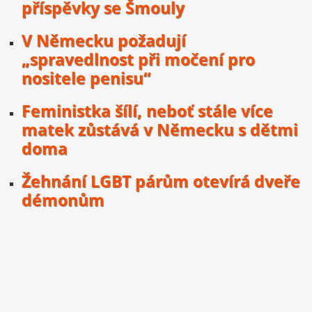
příspěvky se Šmouly
V Německu požadují
„spravedlnost při močení pro
nositele penisu“
Feministka šílí, neboť stále více
matek zůstává v Německu s dětmi
doma
Žehnání LGBT párům otevírá dveře
démonům