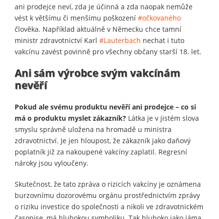
ani prodejce neví, zda je účinná a zda naopak nemůže
vést k většímu či menšímu poškození
#očkovaného
člověka. Například aktuálně v Německu chce tamní
ministr zdravotnictví Karl
#Lauterbach
nechat i tuto
vakcínu zavést povinně pro všechny občany starší 18. let.
Ani sám výrobce svým vakcínám
nevěří
Pokud ale svému produktu nevěří ani prodejce – co si
má o produktu myslet zákazník?
Látka je v jistém slova
smyslu správně uložena na hromadě u ministra
zdravotnictví. Je jen hloupost, že zákazník jako daňový
poplatník již za nakoupené vakcíny zaplatil. Regresní
nároky jsou vyloučeny.
Skutečnost, že tato zpráva o rizicích vakcíny je oznámena
burzovnímu dozorovému orgánu prostřednictvím zprávy
o riziku investice do společnosti a nikoli ve zdravotnickém
časopise, má hlubokou symboliku. Tak hluboko jako jáma,