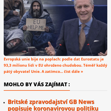
Evropská unie bije na poplach: podle dat Eurostatu je
93,3 milionu lidí v EU ohroženo chudobou. Téměř každý
pátý obyvatel Unie. A zatímco... číst dále »
MOHLO BY VÁS ZAJÍMAT :
Britské zpravodajství GB News
popisuje koronavirovou politiku