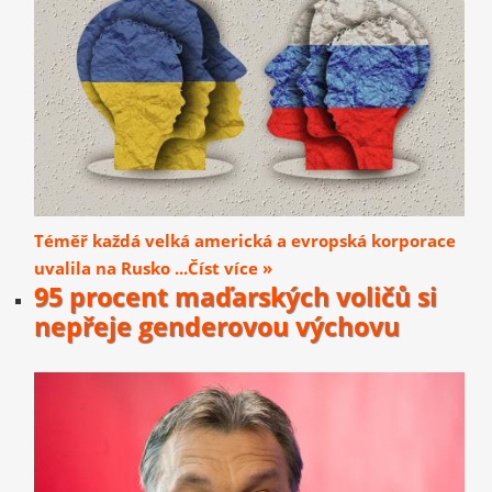
Téměř každá velká americká a evropská korporace
uvalila na Rusko ...Číst více »
95 procent maďarských voličů si
nepřeje genderovou výchovu