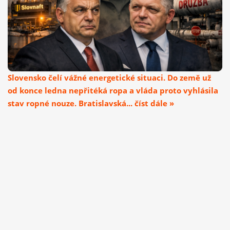
Slovensko čelí vážné energetické situaci. Do země už
od konce ledna nepřitéká ropa a vláda proto vyhlásila
stav ropné nouze. Bratislavská... číst dále »