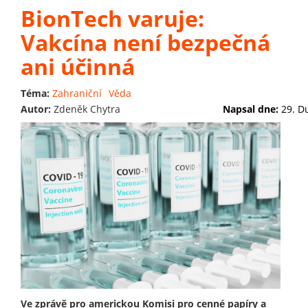
BionTech varuje:
Vakcína není bezpečná
ani účinná
Téma:
Zahraniční
Věda
Autor:
Zdeněk Chytra
Napsal dne:
29. D
Ve zprávě pro americkou Komisi pro cenné papíry a