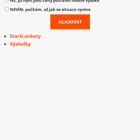
NE, již nyní jsou ceny potravin hodně vysoké
NEVÍM, počkám, až jak se situace vyvine
Starší ankety
Výsledky