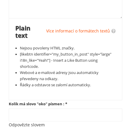
Plain
Více informací o formátech textů
text
Nejsou povoleny HTML značky.
[likebtn identifier="my_button_in_post" style="large"
i18n_like="Yeah!"] - Insert a Like Button using
shortcode.
Webové a e-mailové adresy jsou automaticky
převedeny na odkazy.
Řádky a odstavce se zalomí automaticky.
Kolik má slovo "oko" písmen :
*
Odpovězte slovem