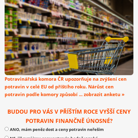
Potravinářská komora ČR upozorňuje na zvýšení cen
potravin v celé EU od příštího roku. Nárůst cen
potravin podle komory způsobí ... zobrazit anketu »
BUDOU PRO VÁS V PŘÍŠTÍM ROCE VYŠŠÍ CENY
POTRAVIN FINANČNĚ ÚNOSNÉ?
ANO, mám peněz dost a ceny potravin neřeším