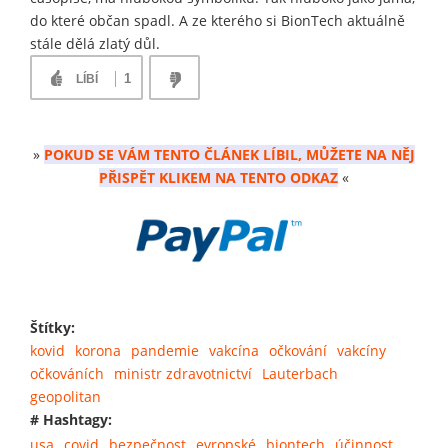
do které občan spadl. A ze kterého si BionTech aktuálně
stále dělá zlatý důl.
1
LÍBÍ
»
POKUD SE VÁM TENTO ČLÁNEK LÍBIL, MŮŽETE NA NĚJ
PŘISPĚT KLIKEM NA TENTO ODKAZ
«
Štítky:
kovid
korona
pandemie
vakcína
očkování
vakcíny
očkováních
ministr zdravotnictví
Lauterbach
geopolitan
# Hashtagy:
usa
covid
bezpečnost
evropské
biontech
účinnost