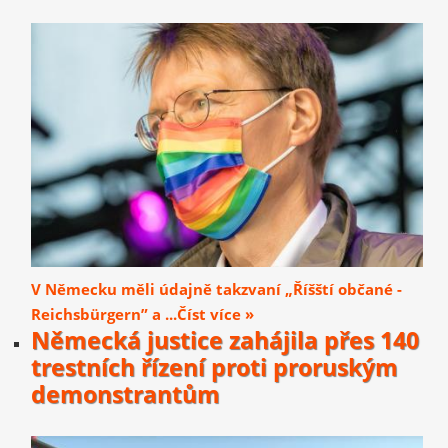
V Německu měli údajně takzvaní „Říšští občané -
Reichsbürgern” a ...Číst více »
Německá justice zahájila přes 140
trestních řízení proti proruským
demonstrantům