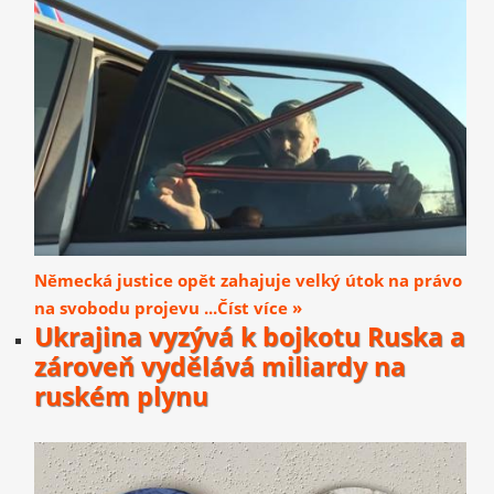
Německá justice opět zahajuje velký útok na právo
na svobodu projevu ...Číst více »
Ukrajina vyzývá k bojkotu Ruska a
zároveň vydělává miliardy na
ruském plynu