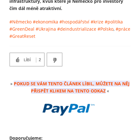
infrastruktury, kvůli které je Německo pro investory
čím dál méně atraktivní.
#Německo
#ekonomika
#hospodářství
#krize
#politika
#GreenDeal
#Ukrajina
#deindustrializace
#Polsko
,
#práce
#GreatReset
2
LÍBÍ
»
POKUD SE VÁM TENTO ČLÁNEK LÍBIL, MŮŽETE NA NĚJ
PŘISPĚT KLIKEM NA TENTO ODKAZ
«
Doporučujeme: