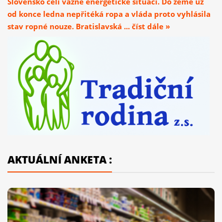
Slovensko čelí vážné energetické situaci. Do země už
od konce ledna nepřitéká ropa a vláda proto vyhlásila
stav ropné nouze. Bratislavská ... číst dále »
AKTUÁLNÍ ANKETA :