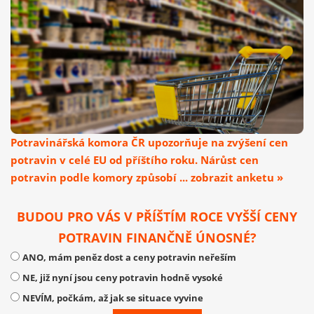
Potravinářská komora ČR upozorňuje na zvýšení cen
potravin v celé EU od příštího roku. Nárůst cen
potravin podle komory způsobí ... zobrazit anketu »
BUDOU PRO VÁS V PŘÍŠTÍM ROCE VYŠŠÍ CENY
POTRAVIN FINANČNĚ ÚNOSNÉ?
ANO, mám peněz dost a ceny potravin neřeším
NE, již nyní jsou ceny potravin hodně vysoké
NEVÍM, počkám, až jak se situace vyvine