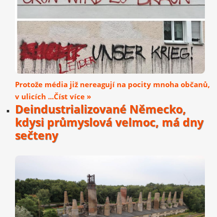
Protože média již nereagují na pocity mnoha občanů,
v ulicích ...Číst více »
Deindustrializované Německo,
kdysi průmyslová velmoc, má dny
sečteny