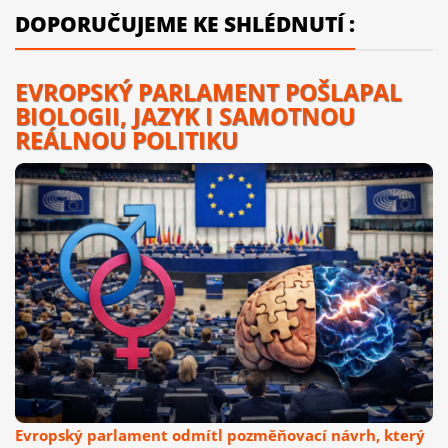
DOPORUČUJEME KE SHLÉDNUTÍ :
EVROPSKÝ PARLAMENT POŠLAPAL
BIOLOGII, JAZYK I SAMOTNOU
REÁLNOU POLITIKU
Evropský parlament odmítl pozměňovací návrh, který