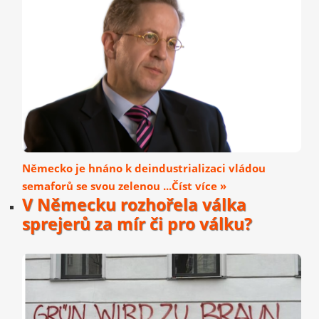
Německo je hnáno k deindustrializaci vládou
semaforů se svou zelenou ...Číst více »
V Německu rozhořela válka
sprejerů za mír či pro válku?