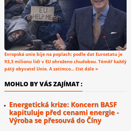
Evropská unie bije na poplach: podle dat Eurostatu je
93,3 milionu lidí v EU ohroženo chudobou. Téměř každý
pátý obyvatel Unie. A zatímco... číst dále »
MOHLO BY VÁS ZAJÍMAT :
Energetická krize: Koncern BASF
kapituluje před cenami energie -
Výroba se přesouvá do Číny