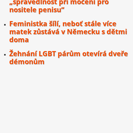
„spravedlnost při močení pro
nositele penisu“
Feministka šílí, neboť stále více
matek zůstává v Německu s dětmi
doma
Žehnání LGBT párům otevírá dveře
démonům