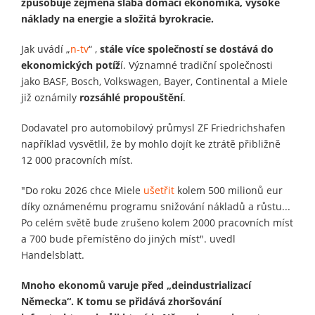
způsobuje zejména slabá domácí ekonomika, vysoké
náklady na energie a složitá byrokracie.
Jak uvádí „
n-tv
“ ,
stále více společností se dostává do
ekonomických potíž
í. Významné tradiční společnosti
jako BASF, Bosch, Volkswagen, Bayer, Continental a Miele
již oznámily
rozsáhlé propouštění
.
Dodavatel pro automobilový průmysl ZF Friedrichshafen
například vysvětlil, že by mohlo dojít ke ztrátě přibližně
12 000 pracovních míst.
"Do roku 2026 chce Miele
ušetřit
kolem 500 milionů eur
díky oznámenému programu snižování nákladů a růstu...
Po celém světě bude zrušeno kolem 2000 pracovních míst
a 700 bude přemístěno do jiných míst". uvedl
Handelsblatt.
Mnoho ekonomů varuje před „deindustrializací
Německa“. K tomu se přidává zhoršování