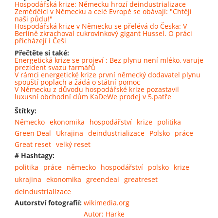
Hospodářská krize: Německu hrozí deindustrializace
Zemědělci v Německu a celé Evropě se obávají: "Chtějí
naši půdu!"
Hospodářská krize v Německu se přelévá do Česka: V
Berlíně zkrachoval cukrovinkový gigant Hussel. O práci
přicházejí i Češi
Přečtěte si také:
Energetická krize se projeví : Bez plynu není mléko, varuje
prezident svazu farmářů
V rámci energetické krize první německý dodavatel plynu
spouští poplach a žádá o státní pomoc
V Německu z důvodu hospodářské krize pozastavil
luxusní obchodní dům KaDeWe prodej v 5.patře
Štítky:
Německo
ekonomika
hospodářství
krize
politika
Green Deal
Ukrajina
deindustrializace
Polsko
práce
Great reset
velký reset
# Hashtagy:
politika
práce
německo
hospodářství
polsko
krize
ukrajina
ekonomika
greendeal
greatreset
deindustrializace
Autorství fotografií:
wikimedia.org
Autor: Harke