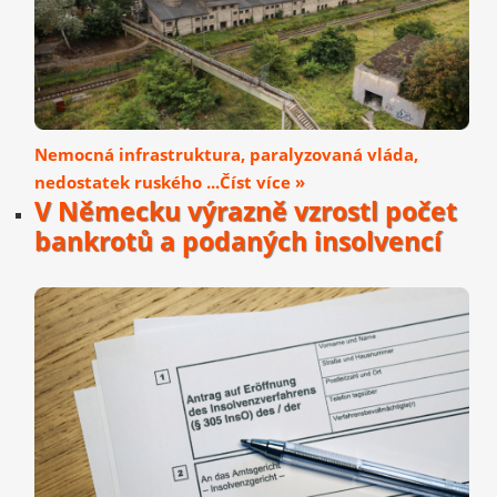
Nemocná infrastruktura, paralyzovaná vláda,
nedostatek ruského ...Číst více »
V Německu výrazně vzrostl počet
bankrotů a podaných insolvencí