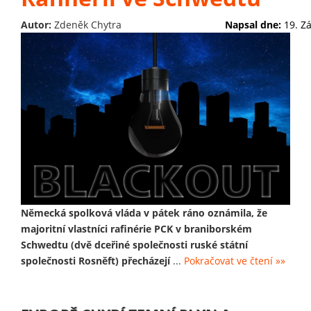
Autor:
Zdeněk Chytra
Napsal dne:
19. Z
Německá spolková vláda v pátek ráno oznámila, že
majoritní vlastníci rafinérie PCK v braniborském
Schwedtu (dvě dceřiné společnosti ruské státní
společnosti Rosněft) přecházejí
...
Pokračovat ve čtení »»