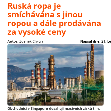
Ruská ropa je
smíchávána s jinou
ropou a dále prodávána
za vysoké ceny
Autor:
Zdeněk Chytra
Napsal dne:
21. L
Obchodníci v Singapuru dosahují masivních zisků tím,