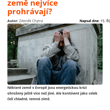
země nejvíce
prohrávají?
Autor:
Zdeněk Chytra
Napsal dne:
15. Ř
Některé země v Evropě jsou energetickou krizí
ohroženy ještě více než jiné. Ale kontinent jako celek
čelí chladné, temné zimě.