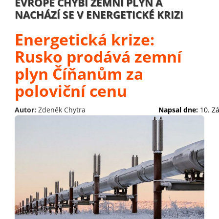
EVROPĚ CHYBÍ ZEMNÍ PLYN A
NACHÁZÍ SE V ENERGETICKÉ KRIZI
Energetická krize:
Rusko prodává zemní
plyn Číňanům za
poloviční cenu
Autor:
Zdeněk Chytra
Napsal dne:
10. Z