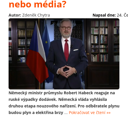
nebo média?
Autor:
Zdeněk Chytra
Napsal dne:
24. Č
Německý ministr průmyslu Robert Habeck reaguje na
ruské výpadky dodávek. Německá vláda vyhlásila
druhou etapa nouzového nařízení. Pro odběratele plynu
budou plyn a elektřina brzy
...
Pokračovat ve čtení »»