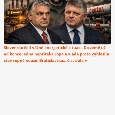
Slovensko čelí vážné energetické situaci. Do země už
od konce ledna nepřitéká ropa a vláda proto vyhlásila
stav ropné nouze. Bratislavská... číst dále »