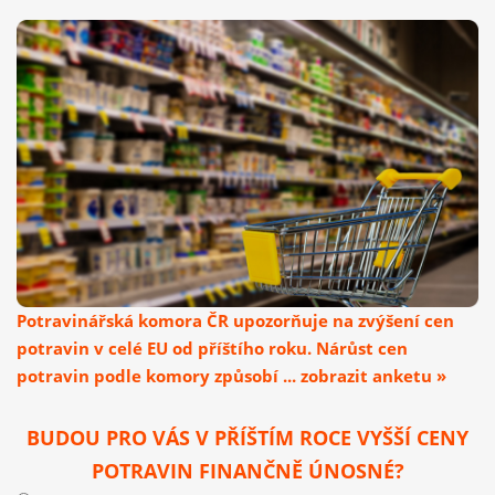
Potravinářská komora ČR upozorňuje na zvýšení cen
potravin v celé EU od příštího roku. Nárůst cen
potravin podle komory způsobí ... zobrazit anketu »
BUDOU PRO VÁS V PŘÍŠTÍM ROCE VYŠŠÍ CENY
POTRAVIN FINANČNĚ ÚNOSNÉ?