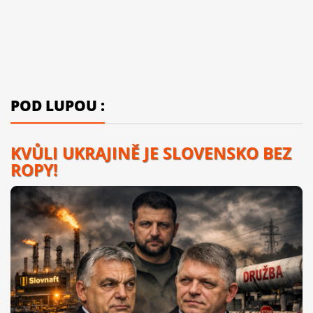
POD LUPOU :
KVŮLI UKRAJINĚ JE SLOVENSKO BEZ
ROPY!