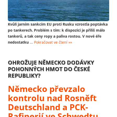
Kvůli jarním sankcím EU proti Rusku vzrostla poptávka
po tankerech. Problém s tím: k dispozici je příliš málo
tankerů, a tak ceny ropy a paliva rostou. V nové éře
nedostatku
...
Pokračovat ve čtení »»
OHROŽUJE NĚMECKO DODÁVKY
POHONNÝCH HMOT DO ČESKÉ
REPUBLIKY?
Německo převzalo
kontrolu nad Rosněft
Deutschland a PCK-
Rafinerií ve Schwedtu