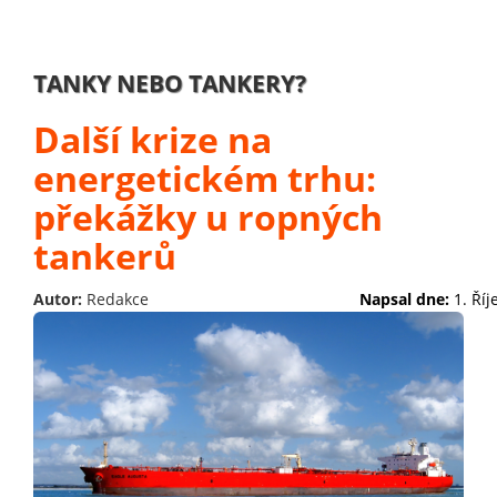
TANKY NEBO TANKERY?
Další krize na
energetickém trhu:
překážky u ropných
tankerů
Autor:
Redakce
Napsal dne:
1. Ří