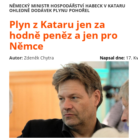
NĚMECKÝ MINISTR HOSPODÁŘSTVÍ HABECK V KATARU
OHLEDNĚ DODÁVEK PLYNU POHOŘEL
Plyn z Kataru jen za
hodně peněz a jen pro
Němce
Autor:
Zdeněk Chytra
Napsal dne:
17. K