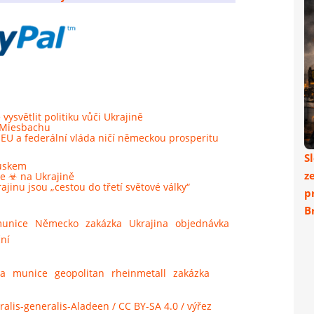
světlit politiku vůči Ukrajině
v Miesbachu
 EU a federální vláda ničí německou prosperitu
S
Ruskem
z
ře ☣ na Ukrajině
jinu jsou „cestou do třetí světové války“
p
Br
unice
Německo
zakázka
Ukrajina
objednávka
ní
na
munice
geopolitan
rheinmetall
zakázka
lis-generalis-Aladeen / CC BY-SA 4.0 / výřez