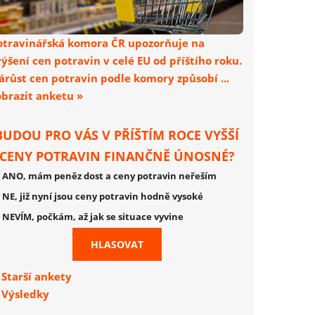
otravinářská komora ČR upozorňuje na
výšení cen potravin v celé EU od příštího roku.
árůst cen potravin podle komory způsobí ...
obrazit anketu »
BUDOU PRO VÁS V PŘÍŠTÍM ROCE VYŠŠÍ
CENY POTRAVIN FINANČNĚ ÚNOSNÉ?
ANO, mám peněz dost a ceny potravin neřeším
NE, již nyní jsou ceny potravin hodně vysoké
NEVÍM, počkám, až jak se situace vyvine
Starší ankety
Výsledky