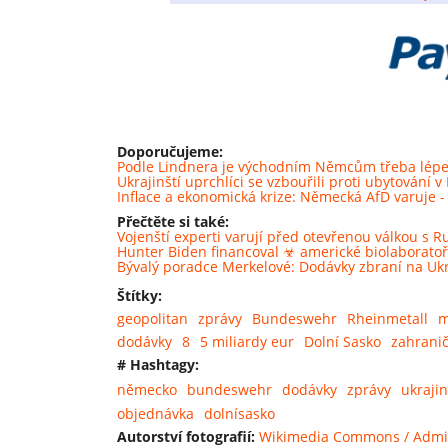
Doporučujeme:
Podle Lindnera je východním Němcům třeba lépe vy
Ukrajinští uprchlíci se vzbouřili proti ubytování 
Inflace a ekonomická krize: Německá AfD varuje -
Přečtěte si také:
Vojenští experti varují před otevřenou válkou s 
Hunter Biden financoval ☣ americké biolaborato
Bývalý poradce Merkelové: Dodávky zbraní na Ukra
Štítky:
geopolitan
zprávy
Bundeswehr
Rheinmetall
m
dodávky
8
5 miliardy eur
Dolní Sasko
zahranič
# Hashtagy:
německo
bundeswehr
dodávky
zprávy
ukraji
objednávka
dolnísasko
Autorství fotografií:
Wikimedia Commons / Admira