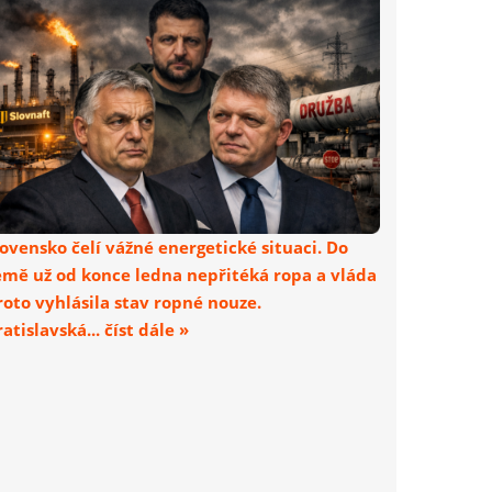
lovensko čelí vážné energetické situaci. Do
emě už od konce ledna nepřitéká ropa a vláda
roto vyhlásila stav ropné nouze.
atislavská... číst dále »