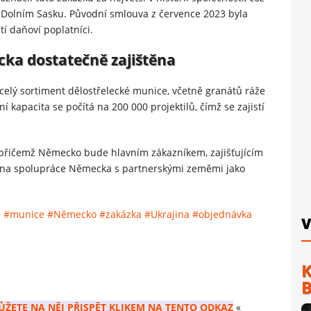
v Dolním Sasku. Původní smlouva z července 2023 byla
tí daňoví poplatníci.
ka dostatečně zajištěna
elý sortiment dělostřelecké munice, včetně granátů ráže
 kapacita se počítá na 200 000 projektilů, čímž se zajistí
, přičemž Německo bude hlavním zákazníkem, zajišťujícím
ílena spolupráce Německa s partnerskými zeměmi jako
l
#munice
#Německo
#zakázka
#Ukrajina
#objednávka
V
K
B
ŮŽETE NA NĚJ PŘISPĚT KLIKEM NA TENTO ODKAZ
«