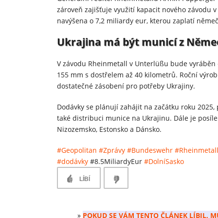
zároveň zajišťuje využití kapacit nového závodu 
navýšena o 7,2 miliardy eur, kterou zaplatí němeč
Ukrajina má být municí z Němec
V závodu Rheinmetall v Unterlüßu bude vyráběn c
155 mm s dostřelem až 40 kilometrů. Roční výrobní
dostatečné zásobení pro potřeby Ukrajiny.
Dodávky se plánují zahájit na začátku roku 2025
také distribuci munice na Ukrajinu. Dále je pos
Nizozemsko, Estonsko a Dánsko.
#Geopolitan
#Zprávy
#Bundeswehr
#Rheinmetal
#dodávky
#8.5MiliardyEur
#DolníSasko
LÍBÍ
»
POKUD SE VÁM TENTO ČLÁNEK LÍBIL, M