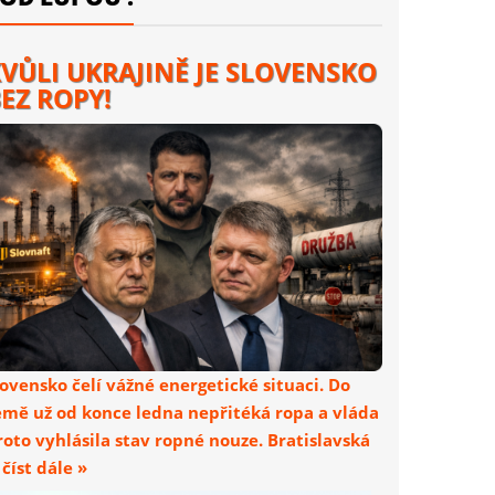
VŮLI UKRAJINĚ JE SLOVENSKO
EZ ROPY!
lovensko čelí vážné energetické situaci. Do
emě už od konce ledna nepřitéká ropa a vláda
roto vyhlásila stav ropné nouze. Bratislavská
. číst dále »