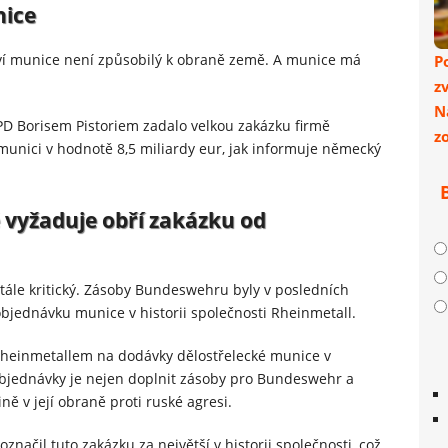
nice
 munice není způsobilý k obraně země. A munice má
P
z
N
D Borisem Pistoriem zadalo velkou zakázku firmě
z
 munici v hodnotě 8,5 miliardy eur, jak informuje německý
 vyžaduje obří zakázku od
tále kritický. Zásoby Bundeswehru byly v posledních
 objednávku munice v historii společnosti Rheinmetall.
einmetallem na dodávky dělostřelecké munice v
 objednávky je nejen doplnit zásoby pro Bundeswehr a
ě v její obraně proti ruské agresi.
načil tuto zakázku za největší v historii společnosti, což