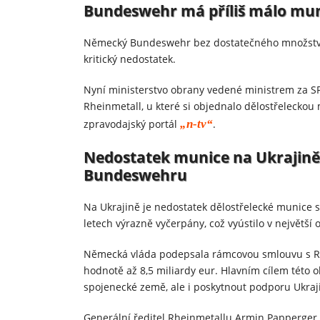
Bundeswehr má příliš málo mu
Německý Bundeswehr bez dostatečného množství
kritický nedostatek.
Nyní ministerstvo obrany vedené ministrem za SP
Rheinmetall, u které si objednalo dělostřeleckou
zpravodajský portál
„n-tv“
.
Nedostatek munice na Ukrajině
Bundeswehru
Na Ukrajině je nedostatek dělostřelecké munice s
letech výrazně vyčerpány, což vyústilo v největší
Německá vláda podepsala rámcovou smlouvu s Rh
hodnotě až 8,5 miliardy eur. Hlavním cílem této
spojenecké země, ale i poskytnout podporu Ukrajin
Generální ředitel Rheinmetallu Armin Papperger oz