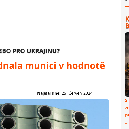
K
B
BO PRO UKRAJINU?
nala munici v hodnotě
Napsal dne:
25. Červen 2024
S
z
p
..